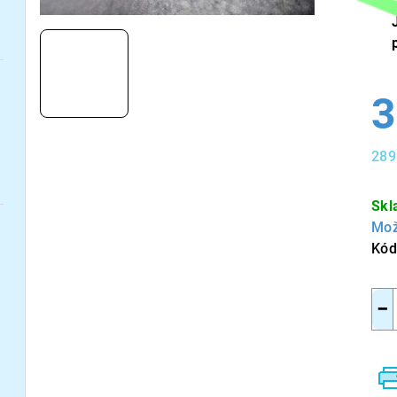
3
289
Měr
cen
Skl
Mož
Kód
−