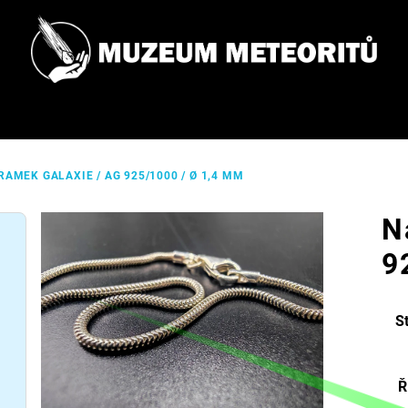
RAMEK GALAXIE / AG 925/1000 / Ø 1,4 MM
N
9
S
Ř