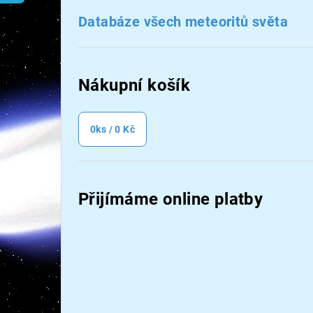
n
Databáze všech meteoritů světa
n
í
Nákupní košík
p
a
0
ks /
0 Kč
n
e
Přijímáme online platby
l