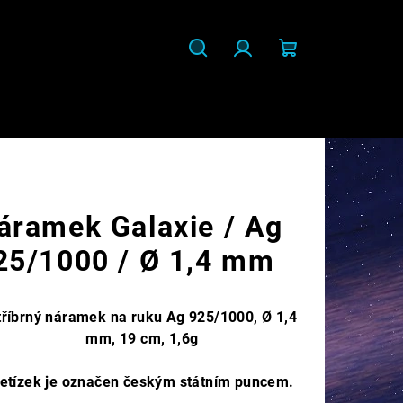
Hledat
Přihlášení
Nákupní
košík
áramek Galaxie / Ag
25/1000 / Ø 1,4 mm
tříbrný náramek na ruku Ag 925/1000, Ø 1,4
mm, 19 cm, 1,6g
etízek je označen českým státním puncem.