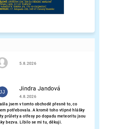
Hodnocení obchodu je 5 z 5 hvězdiček.
5.8.2026
Jindra Jandová
JJ
Hodnocení obchodu je 5 z 5 hvězdiček.
4.8.2026
ašla jsem v tomto obchodě přesně to, co
sem potřebovala. A kromě toho vtipné hlášky
 ty průlety a otřesy po dopadu meteoritu jsou
aky bezva. Líbilo se mi tu, děkuji.