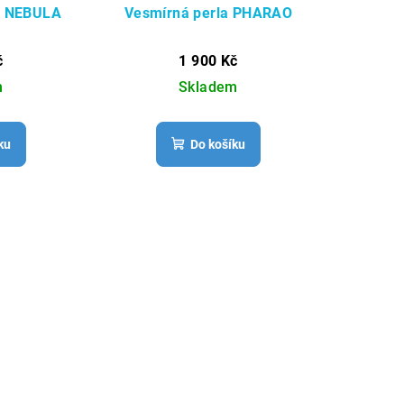
 / NEBULA
Vesmírná perla PHARAO
č
1 900 Kč
m
Skladem
ku
Do košíku