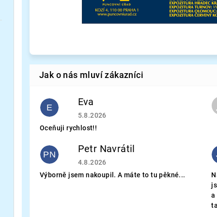
Eva
E
Hodnocení obchodu je 5 z 5 hvězdiček.
5.8.2026
Oceňuji rychlost!!
Petr Navrátil
PN
Hodnocení obchodu je 5 z 5 hvězdiček.
4.8.2026
Výborně jsem nakoupil. A máte to tu pěkné...
N
j
a
t