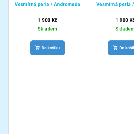
Vesmírná perla / Andromeda
Vesmírná perla
1 900 Kč
1 900 K
Skladem
Sklade
Do košíku
Do koší