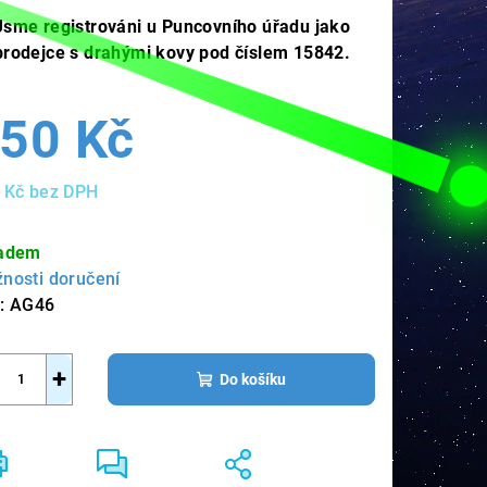
Jsme registrováni u Puncovního úřadu jako
prodejce s drahými kovy pod číslem 15842.
50 Kč
 Kč bez DPH
ná
a:
adem
nosti doručení
:
AG46
+
Do košíku