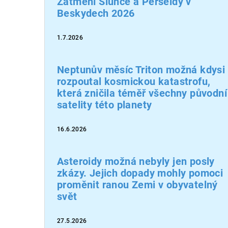
Zatmění Slunce a Perseidy v
Beskydech 2026
1.7.2026
Neptunův měsíc Triton možná kdysi
rozpoutal kosmickou katastrofu,
která zničila téměř všechny původní
satelity této planety
16.6.2026
Asteroidy možná nebyly jen posly
zkázy. Jejich dopady mohly pomoci
proměnit ranou Zemi v obyvatelný
svět
27.5.2026