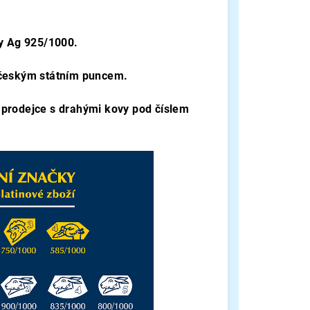
zky Ag 925/1000.
 českým státním puncem.
 prodejce s drahými kovy pod číslem