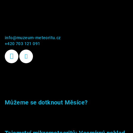
Kontakt
info
@
muzeum-meteoritu.cz
+420 703 121 091
Příběhy kamenů
Můžeme se dotknout Měsíce?
23.5.2026
Tajemství mikrometeoritů: Vesmírný poklad,