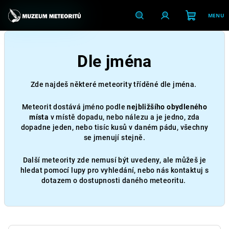
Přejít
na
obsah
Nákupní
Hledat
Přihlášení
Dle jména
košík
Zde najdeš některé meteority tříděné dle jména.
Meteorit dostává jméno podle
nejbližšího obydleného
místa
v místě dopadu, nebo nálezu a je jedno, zda
dopadne jeden, nebo tisíc kusů v daném pádu, všechny
se jmenují stejně.
Další meteority zde nemusí být uvedeny, ale můžeš je
hledat pomocí lupy pro vyhledání, nebo nás kontaktuj s
dotazem o dostupnosti daného meteoritu.