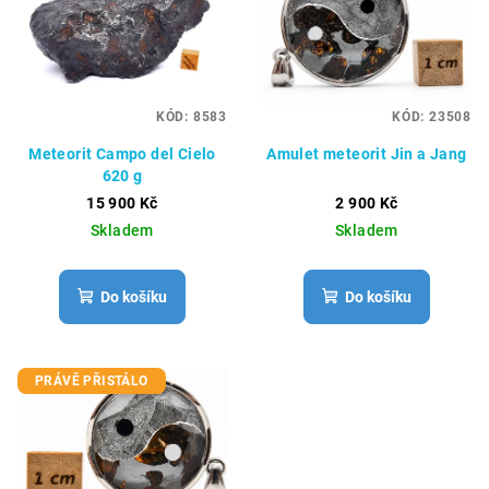
p
u
i
k
s
t
p
ů
KÓD:
8583
KÓD:
23508
r
Meteorit Campo del Cielo
Amulet meteorit Jin a Jang
o
620 g
d
15 900 Kč
2 900 Kč
u
Skladem
Skladem
k
t
Do košíku
Do košíku
ů
PRÁVĚ PŘISTÁLO