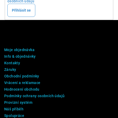
osobních údajů
Přihlásit se
Z
á
p
DALŠÍ INFO
a
Moje objednávka
t
Info & objednávky
í
Kontakty
Záruky
Obchodní podmínky
Vrácení a reklamace
Hodnocení obchodu
Podmínky ochrany osobních údajů
Provizní systém
Náš příběh
Spolupráce