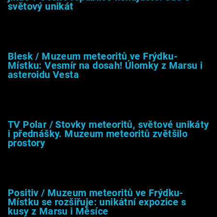
světový unikát
8.2.2026
Blesk / Muzeum meteoritů ve Frýdku-
Místku: Vesmír na dosah! Úlomky z Marsu i
asteroidu Vesta
26.4.2025
TV Polar / Stovky meteoritů, světové unikáty
i přednášky. Muzeum meteoritů zvětšilo
prostory
24.4.2025
Positiv / Muzeum meteoritů ve Frýdku-
Místku se rozšiřuje: unikátní expozice s
kusy z Marsu i Měsíce