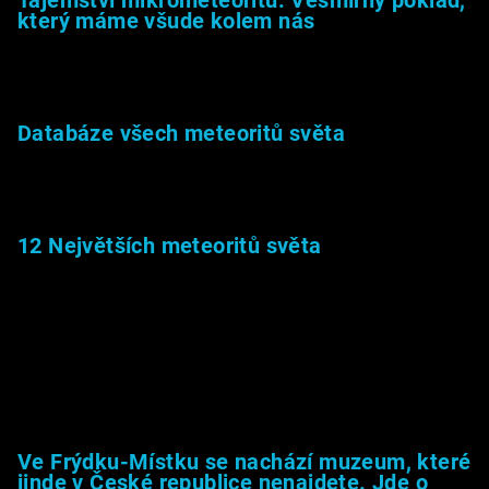
který máme všude kolem nás
27.2.2026
Databáze všech meteoritů světa
22.1.2026
12 Největších meteoritů světa
6.1.2026
Muzeum &amp; média
Ve Frýdku-Místku se nachází muzeum, které
jinde v České republice nenajdete. Jde o