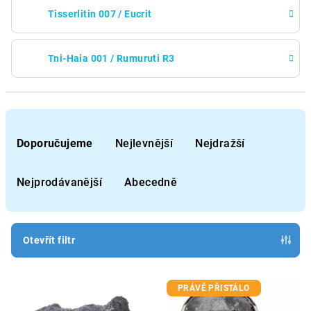
Tisserlitin 007 / Eucrit
Tni-Haia 001 / Rumuruti R3
Ř
a
Doporučujeme
Nejlevnější
Nejdražší
z
e
Nejprodávanější
Abecedně
n
í
p
Otevřít filtr
r
V
o
PRÁVĚ PŘISTÁLO
ý
d