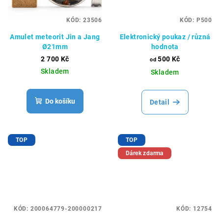
KÓD:
23506
KÓD:
P500
Amulet meteorit Jin a Jang
Elektronický poukaz / různá
Ø21mm
hodnota
2 700 Kč
500 Kč
od
Skladem
Skladem
Do košíku
Detail
TOP
TOP
Dárek zdarma
KÓD:
200064779-200000217
KÓD:
12754