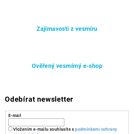
y
v
ý
p
i
Zajímavosti z vesmíru
s
u
Ověřený vesmírný e-shop
Odebírat newsletter
E-mail
Vložením e-mailu souhlasíte s
podmínkami ochrany