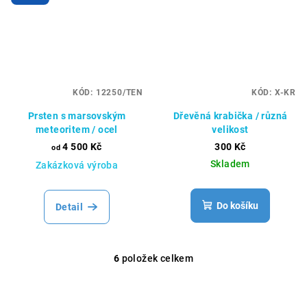
KÓD:
12250/TEN
KÓD:
X-KR
Prsten s marsovským
Dřevěná krabička / různá
meteoritem / ocel
velikost
4 500 Kč
300 Kč
od
Skladem
Zakázková výroba
Do košíku
Detail
6
položek celkem
O
v
l