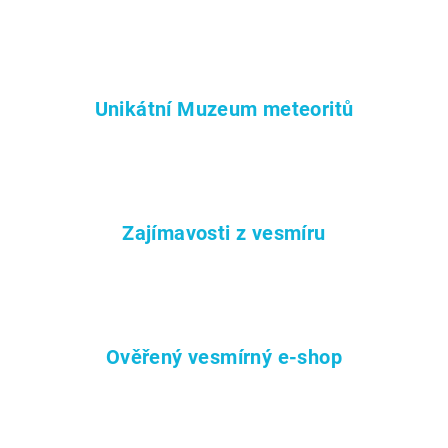
á
d
a
c
í
Unikátní Muzeum meteoritů
p
r
v
k
y
Zajímavosti z vesmíru
v
ý
p
i
s
u
Ověřený vesmírný e-shop