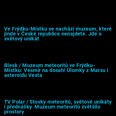
Muzeum &amp; média
Ve Frýdku-Místku se nachází muzeum, které
jinde v České republice nenajdete. Jde o
světový unikát
8.2.2026
Blesk / Muzeum meteoritů ve Frýdku-
Místku: Vesmír na dosah! Úlomky z Marsu i
asteroidu Vesta
26.4.2025
TV Polar / Stovky meteoritů, světové unikáty
i přednášky. Muzeum meteoritů zvětšilo
prostory