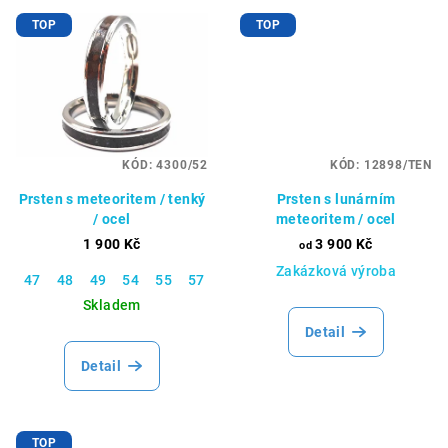
TOP
TOP
KÓD:
4300/52
KÓD:
12898/TEN
Prsten s meteoritem / tenký
Prsten s lunárním
/ ocel
meteoritem / ocel
1 900 Kč
3 900 Kč
od
Zakázková výroba
47
48
49
54
55
57
60
62
64
65
67
70
Skladem
Detail
Detail
TOP