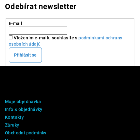
Odebírat newsletter
E-mail
Vložením e-mailu souhlasíte s
podmínkami ochrany
osobních údajů
Přihlásit se
Z
á
p
DALŠÍ INFO
a
Moje objednávka
t
Info & objednávky
í
Kontakty
Záruky
Obchodní podmínky