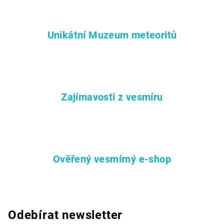
p
r
v
Unikátní Muzeum meteoritů
k
y
v
ý
p
i
Zajímavosti z vesmíru
s
u
Ověřený vesmírný e-shop
Odebírat newsletter