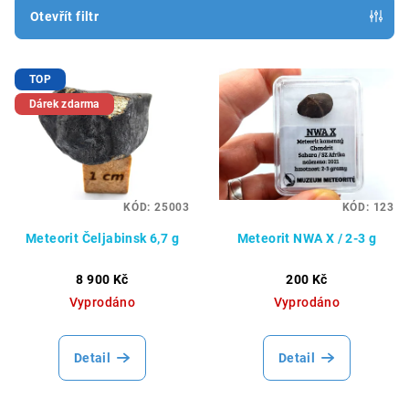
p
Otevřít filtr
r
V
o
TOP
ý
d
Dárek zdarma
p
u
i
k
s
t
p
ů
KÓD:
25003
KÓD:
123
r
Meteorit Čeljabinsk 6,7 g
Meteorit NWA X / 2-3 g
o
d
8 900 Kč
200 Kč
u
Vyprodáno
Vyprodáno
k
t
Detail
Detail
ů