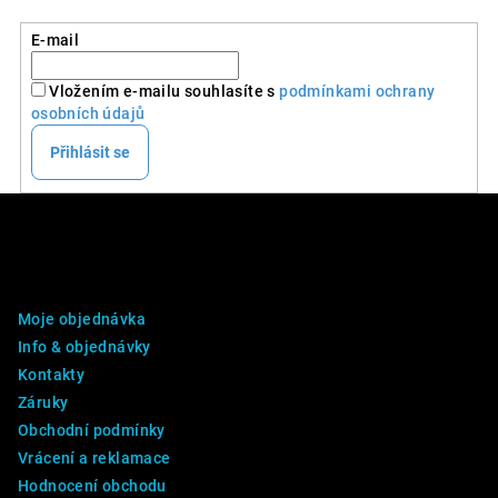
E-mail
Vložením e-mailu souhlasíte s
podmínkami ochrany
osobních údajů
Přihlásit se
Z
á
p
DALŠÍ INFO
a
Moje objednávka
t
Info & objednávky
í
Kontakty
Záruky
Obchodní podmínky
Vrácení a reklamace
Hodnocení obchodu