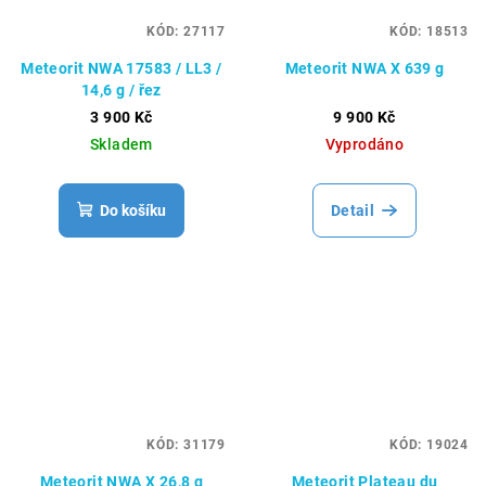
KÓD:
27117
KÓD:
18513
Meteorit NWA 17583 / LL3 /
Meteorit NWA X 639 g
14,6 g / řez
3 900 Kč
9 900 Kč
Skladem
Vyprodáno
Do košíku
Detail
KÓD:
31179
KÓD:
19024
Meteorit NWA X 26,8 g
Meteorit Plateau du