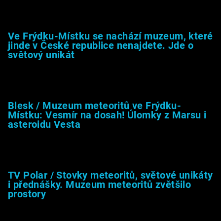
Muzeum &amp; média
Ve Frýdku-Místku se nachází muzeum, které
jinde v České republice nenajdete. Jde o
světový unikát
8.2.2026
Blesk / Muzeum meteoritů ve Frýdku-
Místku: Vesmír na dosah! Úlomky z Marsu i
asteroidu Vesta
26.4.2025
TV Polar / Stovky meteoritů, světové unikáty
i přednášky. Muzeum meteoritů zvětšilo
prostory
24.4.2025