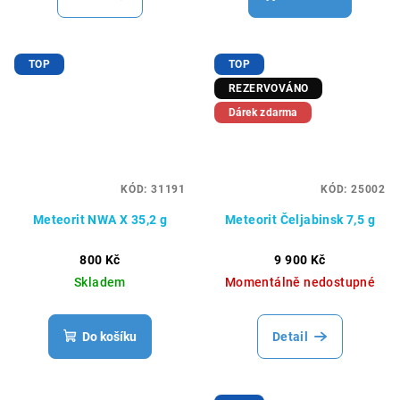
TOP
TOP
REZERVOVÁNO
Dárek zdarma
KÓD:
31191
KÓD:
25002
Meteorit NWA X 35,2 g
Meteorit Čeljabinsk 7,5 g
800 Kč
9 900 Kč
Skladem
Momentálně nedostupné
Do košíku
Detail