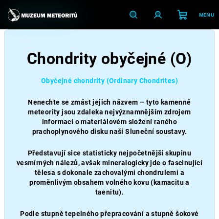
Přejít
na
obsah
Nákupní
Hledat
Přihlášení
Chondrity obyčejné (O)
košík
Obyčejné chondrity (Ordinary Chondrites)
Nenechte se zmást jejich názvem – tyto kamenné
meteority jsou zdaleka nejvýznamnějším zdrojem
informací o materiálovém složení raného
prachoplynového disku naší Sluneční soustavy.
Představují sice statisticky nejpočetnější skupinu
vesmírných nálezů, avšak mineralogicky jde o fascinující
tělesa s dokonale zachovalými chondrulemi a
proměnlivým obsahem volného kovu (kamacitu a
taenitu).
Podle stupně tepelného přepracování a stupně šokové