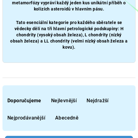
metamorfózy vypráví každý jeden kus unikátní příběh o
kolizích asteroidů v hlavním pásu.
Tato esenciální kategorie pro každého sběratele se
vědecky dělí na tři hlavní petrologické podskupiny: H
chondrity (vysoký obsah železa), L chondrity (nízký
obsah železa) a LL chondrity (velmi nízký obsah železa a
kovu).
Ř
a
Doporučujeme
Nejlevnější
Nejdražší
z
e
Nejprodávanější
Abecedně
n
í