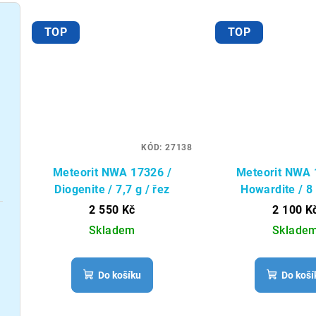
t
TOP
TOP
ů
KÓD:
27138
Meteorit NWA 17326 /
Meteorit NWA 
Diogenite / 7,7 g / řez
Howardite / 8 
2 550 Kč
2 100 K
Skladem
Sklade
Do košíku
Do koší