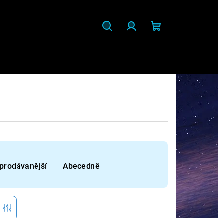
Hledat
Přihlášení
Nákupní
košík
prodávanější
Abecedně
r