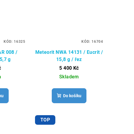
KÓD:
16325
KÓD:
16704
AR 008 /
Meteorit NWA 14131 / Eucrit /
5,7 g
15,8 g / řez
č
5 400 Kč
m
Skladem
ku
Do košíku
TOP