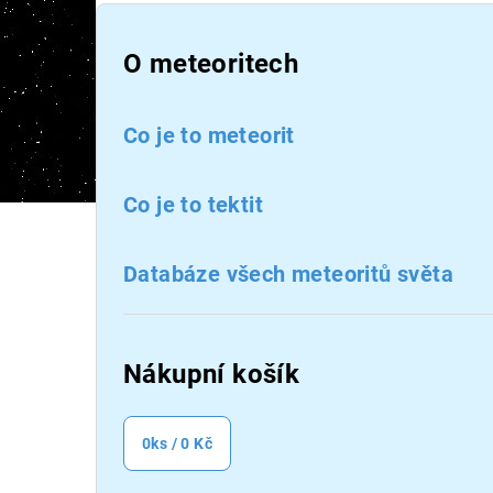
P
o
O meteoritech
s
Co je to meteorit
t
r
Co je to tektit
a
n
Databáze všech meteoritů světa
n
í
Nákupní košík
p
a
0
ks /
0 Kč
n