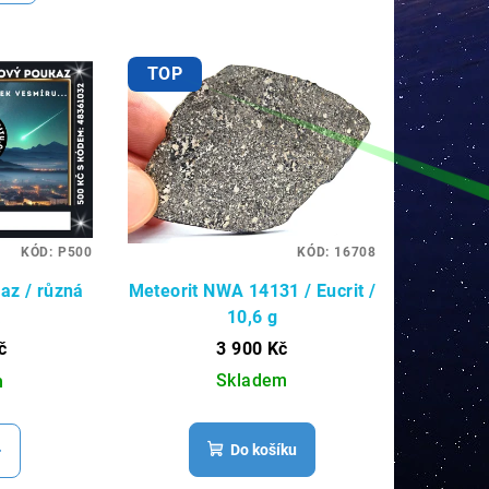
TOP
KÓD:
P500
KÓD:
16708
az / různá
Meteorit NWA 14131 / Eucrit /
a
10,6 g
č
3 900 Kč
Skladem
m
Do košíku