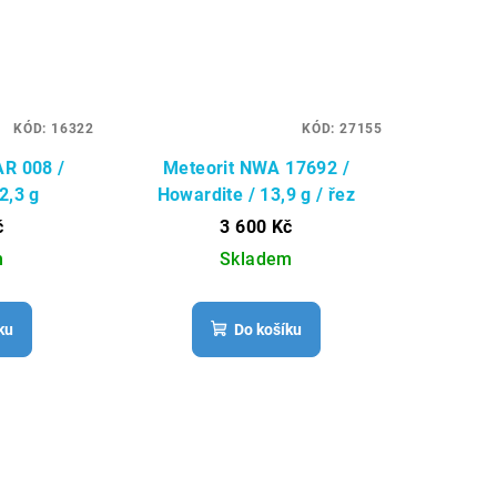
KÓD:
16322
KÓD:
27155
AR 008 /
Meteorit NWA 17692 /
2,3 g
Howardite / 13,9 g / řez
č
3 600 Kč
m
Skladem
ku
Do košíku