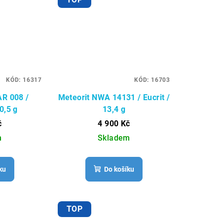
KÓD:
16317
KÓD:
16703
AR 008 /
Meteorit NWA 14131 / Eucrit /
0,5 g
13,4 g
č
4 900 Kč
m
Skladem
ku
Do košíku
TOP