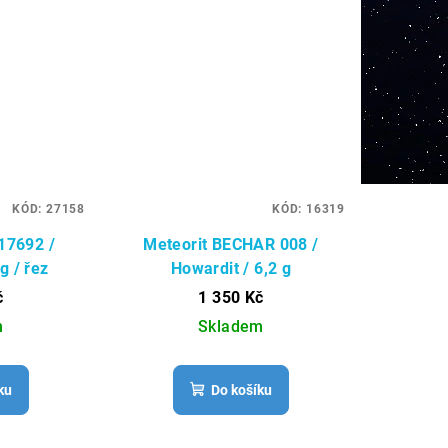
KÓD:
27158
KÓD:
16319
17692 /
Meteorit BECHAR 008 /
g / řez
Howardit / 6,2 g
č
1 350 Kč
m
Skladem
ku
Do košíku