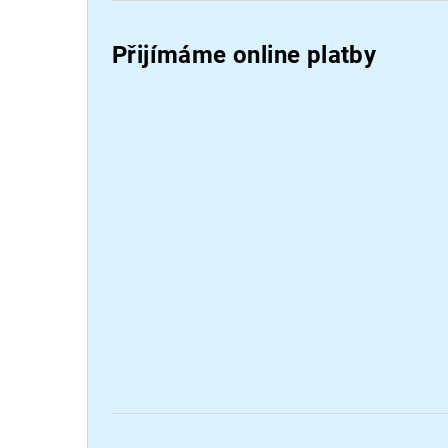
e
Přijímáme online platby
l
Přeskočit