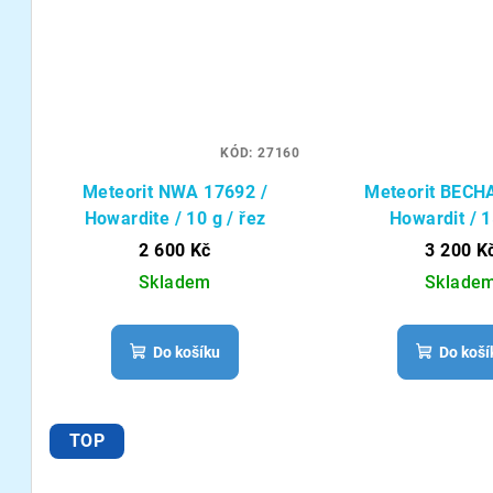
KÓD:
27160
Meteorit NWA 17692 /
Meteorit BECH
Howardite / 10 g / řez
Howardit / 1
2 600 Kč
3 200 K
Skladem
Sklade
Do košíku
Do koší
TOP