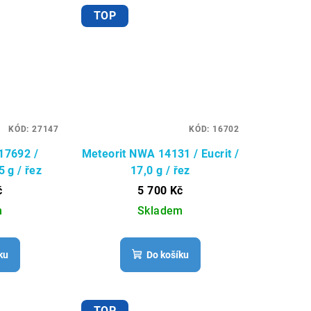
TOP
KÓD:
27147
KÓD:
16702
17692 /
Meteorit NWA 14131 / Eucrit /
5 g / řez
17,0 g / řez
č
5 700 Kč
m
Skladem
ku
Do košíku
TOP