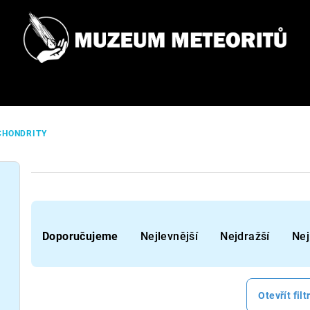
CHONDRITY
Ř
Doporučujeme
Nejlevnější
Nejdražší
Nej
a
z
e
Otevřít filt