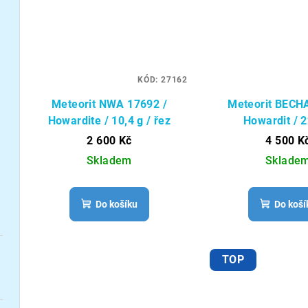
KÓD:
27162
Meteorit NWA 17692 /
Meteorit BECH
Howardite / 10,4 g / řez
Howardit / 2
2 600 Kč
4 500 K
Skladem
Sklade
Do košíku
Do koší
TOP