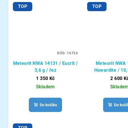
TOP
TOP
KÓD:
16724
Meteorit NWA 14131 / Eucrit /
Meteorit NWA 
3,6 g / řez
Howardite / 10,
1 350 Kč
2 600 K
Skladem
Sklade
Do košíku
Do koší
TOP