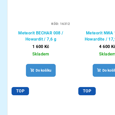
KÓD:
16312
Meteorit BECHAR 008 /
Meteorit NWA 
Howardit / 7,6 g
Howardite / 17,
1 600 Kč
4 600 K
Skladem
Sklade
Do košíku
Do koší
TOP
TOP