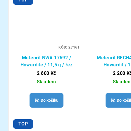
KÓD:
27161
Meteorit NWA 17692 /
Meteorit BECH
Howardite / 11,5 g / řez
Howardit / 1
2 800 Kč
2 200 K
Skladem
Sklade
Do košíku
Do koší
TOP