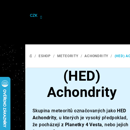
Přejít
na
CZK
obsah
/
ESHOP
/
METEORITY
/
ACHONDRITY
/
(HED) A
DOMŮ
(HED)
Achondrity
Skupina meteoritů označovaných jako
HED
Achondrity
, u kterých je vysoký předpoklad,
že pocházejí
z Planetky 4 Vesta
, nebo jejich