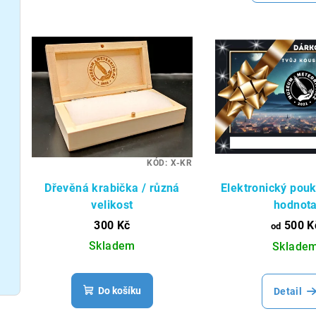
n
V
í
ý
p
p
r
i
o
s
d
KÓD:
X-KR
p
u
Dřevěná krabička / různá
Elektronický pouk
r
k
velikost
hodnot
o
t
300 Kč
500 K
od
Skladem
d
Sklade
ů
u
Do košíku
Detail
k