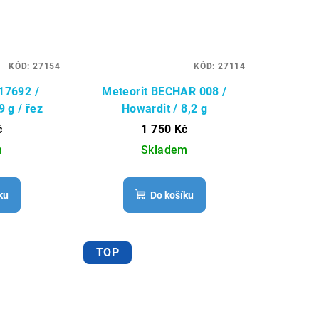
KÓD:
27154
KÓD:
27114
17692 /
Meteorit BECHAR 008 /
9 g / řez
Howardit / 8,2 g
č
1 750 Kč
m
Skladem
ku
Do košíku
TOP