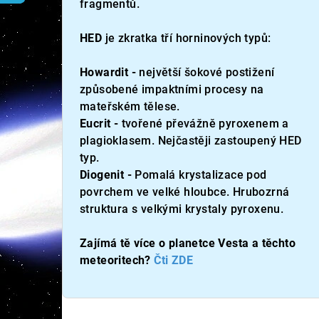
fragmentů.
HED
je zkratka tří horninových typů:
Howardit
-
největší šokové postižení
způsobené impaktními procesy na
mateřském tělese.
Eucrit
-
tvořené převážně pyroxenem a
plagioklasem. Nejčastěji zastoupený HED
typ.
Diogenit
-
Pomalá krystalizace pod
povrchem ve velké hloubce. Hrubozrná
struktura s velkými krystaly pyroxenu.
Zajímá tě více o planetce Vesta a těchto
meteoritech?
Čti ZDE