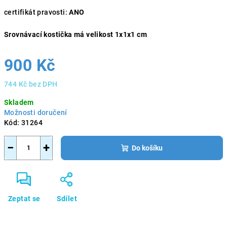
certifikát pravosti:
ANO
Srovnávací kostička má velikost 1x1x1 cm
900 Kč
744 Kč bez DPH
Měrná
Skladem
cena:
Možnosti doručení
Kód:
31264
−
+
Do košíku
Zeptat se
Sdílet