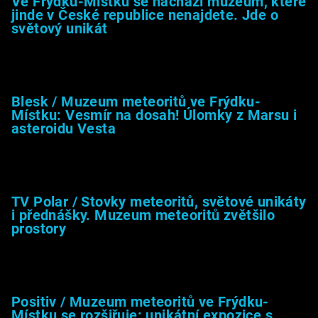
Ve Frýdku-Místku se nachází muzeum, které
jinde v České republice nenajdete. Jde o
světový unikát
8.2.2026
Blesk / Muzeum meteoritů ve Frýdku-
Místku: Vesmír na dosah! Úlomky z Marsu i
asteroidu Vesta
26.4.2025
TV Polar / Stovky meteoritů, světové unikáty
i přednášky. Muzeum meteoritů zvětšilo
prostory
24.4.2025
Positiv / Muzeum meteoritů ve Frýdku-
Místku se rozšiřuje: unikátní expozice s