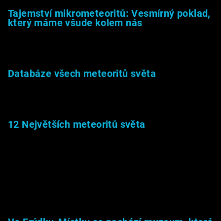
Tajemství mikrometeoritů: Vesmírný poklad,
který máme všude kolem nás
27.2.2026
Databáze všech meteoritů světa
22.1.2026
12 Největších meteoritů světa
6.1.2026
Muzeum &amp; média