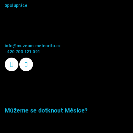
Spolupráce
Kontakt
info
@
muzeum-meteoritu.cz
+420 703 121 091
Příběhy kamenů
Můžeme se dotknout Měsíce?
23.5.2026