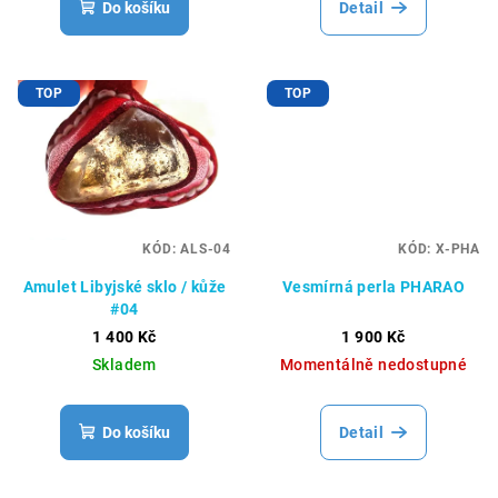
Do košíku
Detail
TOP
TOP
KÓD:
ALS-04
KÓD:
X-PHA
Amulet Libyjské sklo / kůže
Vesmírná perla PHARAO
#04
1 400 Kč
1 900 Kč
Skladem
Momentálně nedostupné
Do košíku
Detail