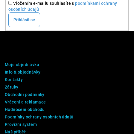
Vložením e-mailu souhlasíte s
podmínkami ochrany
osobních údajů
Přihlásit se
Z
á
p
DALŠÍ INFO
a
Moje objednávka
t
Info & objednávky
í
Kontakty
Záruky
Obchodní podmínky
Vrácení a reklamace
Hodnocení obchodu
Podmínky ochrany osobních údajů
Provizní systém
Náš příběh