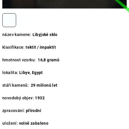
název kamene:
Libyjské sklo
klasifikace:
tektit / impaktit
hmotnost vzorku:
16,8 gramů
lokalita:
Libye, Egypt
stáří kamenů:
29
milionů let
novodobý objev:
1932
zpracování:
přírodní
uložení:
volně zabaleno