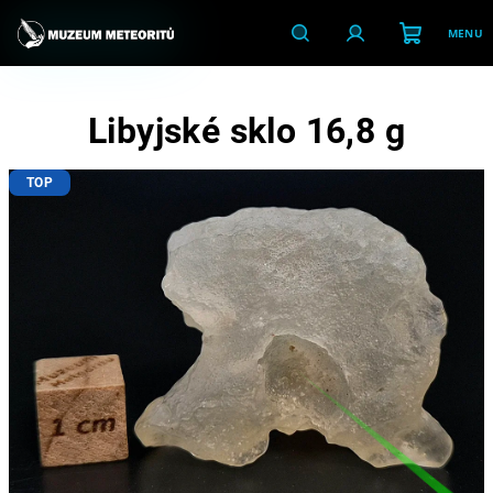
Přejít
na
obsah
Nákupní
Hledat
Přihlášení
Libyjské sklo 16,8 g
košík
TOP