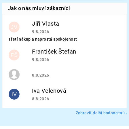
Jiří Vlasta
JV
Hodnocení obchodu je 5 z 5 hvězdiček.
9.8.2026
Třetí nákup a naprostá spokojenost
František Štefan
FŠ
Hodnocení obchodu je 5 z 5 hvězdiček.
9.8.2026
Hodnocení obchodu je 5 z 5 hvězdiček.
8.8.2026
Iva Velenová
IV
Hodnocení obchodu je 5 z 5 hvězdiček.
8.8.2026
Zobrazit další hodnocení