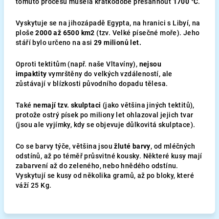
tomuto procesu musela krátkodobě přesáhnout
1700 °C
.
Vyskytuje se na jihozápadě Egypta, na hranici s Libyí, na
ploše
2000 až 6500 km2
(tzv. Velké písečné moře). Jeho
stáří bylo určeno na asi
29 milionů let.
Oproti tektitům (např. naše Vltavíny),
nejsou
impaktity
vymrštěny do velkých vzdáleností, ale
zůstávají v blízkosti původního dopadu tělesa.
Také
nemají tzv. skulptaci
(jako většina jiných tektitů),
protože ostrý písek po miliony let ohlazoval jejich tvar
(jsou ale vyjímky, kdy se objevuje důlkovitá skulptace).
Co se barvy týče, většina jsou
žluté barvy
, od mléčných
odstínů, až po téměř průsvitné kousky. Některé kusy mají
zabarvení až do zeleného, nebo hnědého odstínu.
Vyskytují se kusy od několika gramů, až po bloky, které
váží 25 Kg.