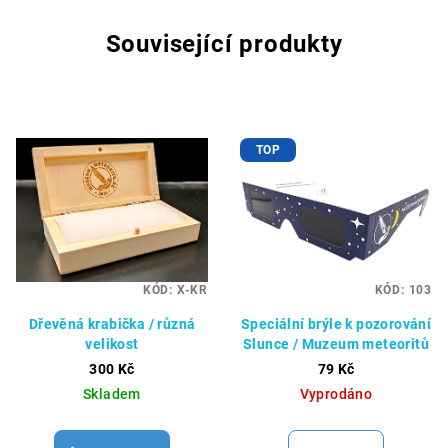
Související produkty
TOP
KÓD:
X-KR
KÓD:
103
Dřevěná krabička / různá
Speciální brýle k pozorování
velikost
Slunce / Muzeum meteoritů
300 Kč
79 Kč
Skladem
Vyprodáno