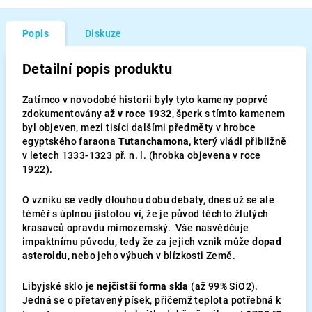
Popis
Diskuze
Detailní popis produktu
Zatímco v novodobé historii byly tyto kameny poprvé
zdokumentovány
až v roce 1932
, šperk s tímto kamenem
byl objeven, mezi tisíci dalšími předměty v hrobce
egyptského faraona
Tutanchamona,
který vládl přibližně
v letech 1333-1323 př. n. l. (hrobka objevena v roce
1922).
O vzniku se vedly dlouhou dobu debaty, dnes už se ale
téměř s úplnou jistotou ví, že je původ těchto žlutých
krasavců opravdu mimozemský. Vše nasvědčuje
impaktnímu původu, tedy že za jejich vznik může
dopad
asteroidu
, nebo jeho výbuch v blízkosti Země.
Libyjské sklo je
nejčistší forma skla
(až 99% SiO2).
Jedná se o přetavený písek, přičemž teplota potřebná k