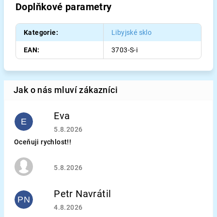
Doplňkové parametry
Kategorie
:
Libyjské sklo
EAN
:
3703-S-i
Eva
E
Hodnocení obchodu je 5 z 5 hvězdiček.
5.8.2026
Oceňuji rychlost!!
Hodnocení obchodu je 5 z 5 hvězdiček.
5.8.2026
Petr Navrátil
PN
Hodnocení obchodu je 5 z 5 hvězdiček.
4.8.2026