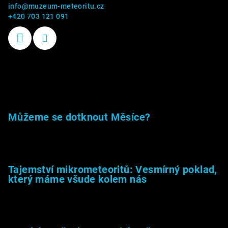
info
@
muzeum-meteoritu.cz
+420 703 121 091
Příběhy kamenů
Můžeme se dotknout Měsíce?
23.5.2026
Tajemství mikrometeoritů: Vesmírný poklad,
který máme všude kolem nás
27.2.2026