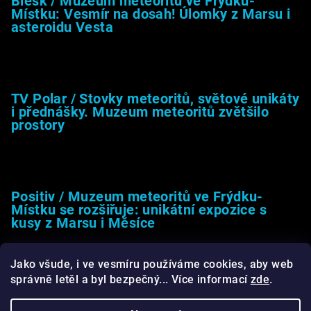
Blesk / Muzeum meteoritů ve Frýdku-
Místku: Vesmír na dosah! Úlomky z Marsu i
asteroidu Vesta
26.4.2025
TV Polar / Stovky meteoritů, světové unikáty
i přednášky. Muzeum meteoritů zvětšilo
prostory
24.4.2025
Positiv / Muzeum meteoritů ve Frýdku-
Místku se rozšiřuje: unikátní expozice s
kusy z Marsu i Měsíce
13.4.2025
Jako všude, i ve vesmíru používáme cookies, aby web
správně letěl a byl bezpečný... Více informací
zde
.