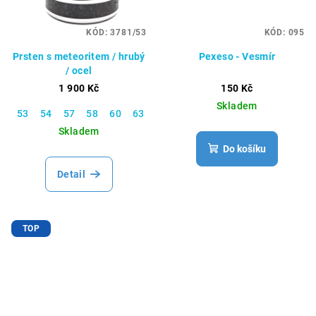
KÓD:
3781/53
KÓD:
095
Prsten s meteoritem / hrubý
Pexeso - Vesmír
/ ocel
1 900 Kč
150 Kč
Skladem
53
54
57
58
60
63
65
66
67
70
Skladem
Do košíku
Detail
TOP