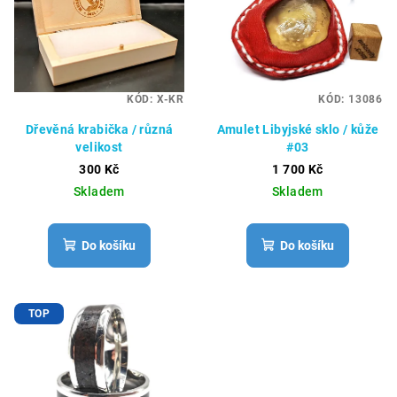
KÓD:
X-KR
KÓD:
13086
Dřevěná krabička / různá
Amulet Libyjské sklo / kůže
velikost
#03
300 Kč
1 700 Kč
Skladem
Skladem
Do košíku
Do košíku
TOP