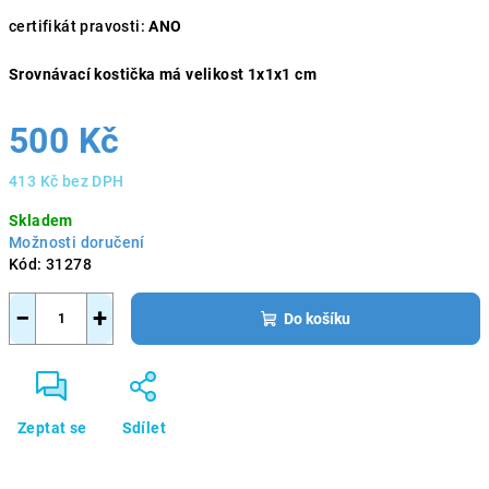
certifikát pravosti:
ANO
Srovnávací kostička má velikost 1x1x1 cm
500 Kč
413 Kč bez DPH
Měrná
Skladem
cena:
Možnosti doručení
Kód:
31278
−
+
Do košíku
Zeptat se
Sdílet