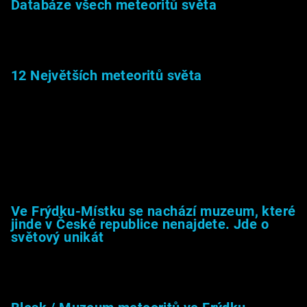
Databáze všech meteoritů světa
22.1.2026
12 Největších meteoritů světa
6.1.2026
Muzeum &amp; média
Ve Frýdku-Místku se nachází muzeum, které
jinde v České republice nenajdete. Jde o
světový unikát
8.2.2026