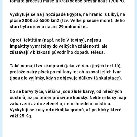
tomuto procesu musela krátkodobě přesáhnout
1700 °C
.
Vyskytuje se na jihozápadě Egypta, na hranici s Libyí, na
ploše
2000 až 6500 km2
(tzv. Velké písečné moře). Jeho
stáří bylo určeno na asi
29 milionů let.
Oproti tektitům (např. naše Vltavíny),
nejsou
impaktity
vymrštěny do velkých vzdáleností, ale
zůstávají v blízkosti původního dopadu tělesa.
Také
nemají tzv. skulptaci
(jako většina jiných tektitů),
protože ostrý písek po miliony let ohlazoval jejich tvar
(jsou ale vyjímky, kdy se objevuje důlkovitá skulptace).
Co se barvy týče, většina jsou
žluté barvy
, od mléčných
odstínů, až po téměř průsvitné kousky. Některé kusy mají
zabarvení až do zeleného, nebo hnědého odstínu.
Vyskytují se kusy od několika gramů, až po bloky, které
váží 25 Kg.