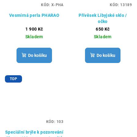
KÓD:
X-PHA
KÓD:
13189
Vesmírná perla PHARAO
Přívěsek Libyjské sklo /
očko
1 900 Kč
650 Kč
Skladem
Skladem
Do košíku
Do košíku
TOP
KÓD:
103
Speciální brýle k pozorování