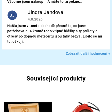
Výborně jsem nakoupil. A máte to tu pěkné...
Jindra Jandová
JJ
Hodnocení obchodu je 5 z 5 hvězdiček.
4.8.2026
Našla jsem v tomto obchodě přesně to, co jsem
potřebovala. A kromě toho vtipné hlášky a ty průlety a
otřesy po dopadu meteoritu jsou taky bezva. Líbilo se mi
tu, děkuji.
Zobrazit další hodnocení
Související produkty