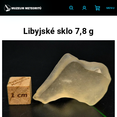
Přejít
na
obsah
Nákupní
Hledat
Přihlášení
Libyjské sklo 7,8 g
košík