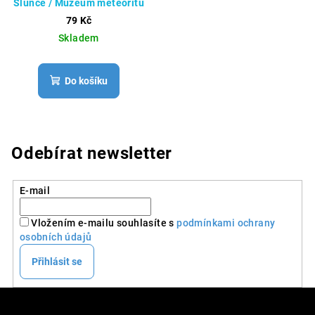
Slunce / Muzeum meteoritů
79 Kč
Skladem
Do košíku
Odebírat newsletter
E-mail
Vložením e-mailu souhlasíte s
podmínkami ochrany
osobních údajů
Přihlásit se
Z