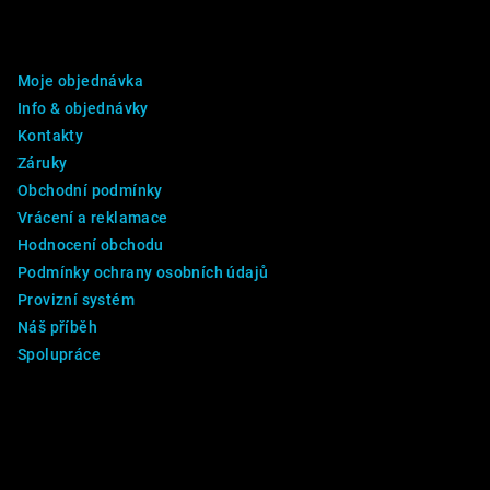
á
p
DALŠÍ INFO
a
Moje objednávka
t
Info & objednávky
í
Kontakty
Záruky
Obchodní podmínky
Vrácení a reklamace
Hodnocení obchodu
Podmínky ochrany osobních údajů
Provizní systém
Náš příběh
Spolupráce
Kontakt