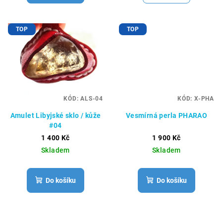
TOP
TOP
KÓD:
ALS-04
KÓD:
X-PHA
Amulet Libyjské sklo / kůže
Vesmírná perla PHARAO
#04
1 400 Kč
1 900 Kč
Skladem
Skladem
Do košíku
Do košíku