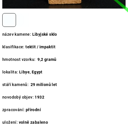
název kamene:
Libyjské sklo
klasifikace:
tektit / impaktit
hmotnost vzorku:
9,2 gramů
lokalita:
Libye, Egypt
stáří kamenů:
29
milionů let
novodobý objev:
1932
zpracování:
přírodní
uložení:
volně zabaleno