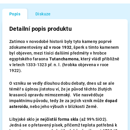
Popis
Diskuze
Detailní popis produktu
Zatímco v novodobé historii byly tyto kameny poprvé
zdokumentovány
až v roce 1932
, šperk s tímto kamenem
byl objeven, mezi tisíci dalšími předměty v hrobce
egyptského faraona
Tutanchamona,
který vládl přibližně
v letech 1333-1323 př. n. l. (hrobka objevena v roce
1922).
O vzniku se vedly dlouhou dobu debaty, dnes už se ale
téměř s úplnou jistotou ví, že je původ těchto žlutých
krasavců opravdu mimozemský. Vše nasvědčuje
impaktnímu původu, tedy že za jejich vznik může
dopad
asteroidu
, nebo jeho výbuch v blízkosti Země.
Libyjské sklo je
nejčistší forma skla
(až 99% SiO2).
Jedná se o přetavený písek, přičemž teplota potřebná k