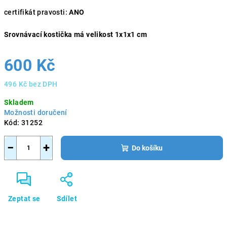
certifikát pravosti:
ANO
Srovnávací kostička má velikost 1x1x1 cm
600 Kč
496 Kč bez DPH
Měrná
Skladem
cena:
Možnosti doručení
Kód:
31252
−
+
Do košíku
Zeptat se
Sdílet