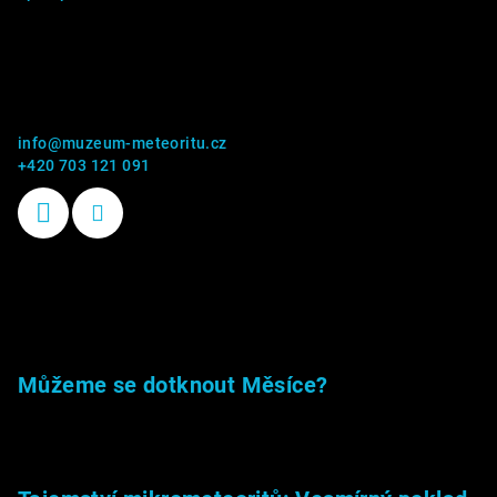
Kontakt
info
@
muzeum-meteoritu.cz
+420 703 121 091
Příběhy kamenů
Můžeme se dotknout Měsíce?
23.5.2026