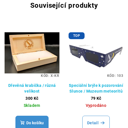
Související produkty
TOP
KÓD:
X-KR
KÓD:
103
Dřevěná krabička / různá
Speciální brýle k pozorování
velikost
Slunce / Muzeum meteoritů
300 Kč
79 Kč
Skladem
Vyprodáno
Do košíku
Detail