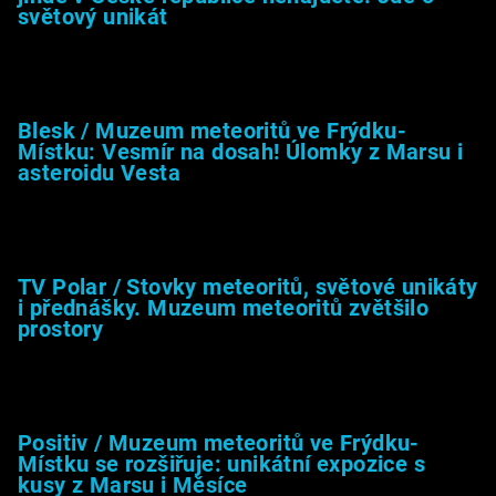
světový unikát
8.2.2026
Blesk / Muzeum meteoritů ve Frýdku-
Místku: Vesmír na dosah! Úlomky z Marsu i
asteroidu Vesta
26.4.2025
TV Polar / Stovky meteoritů, světové unikáty
i přednášky. Muzeum meteoritů zvětšilo
prostory
24.4.2025
Positiv / Muzeum meteoritů ve Frýdku-
Místku se rozšiřuje: unikátní expozice s
kusy z Marsu i Měsíce