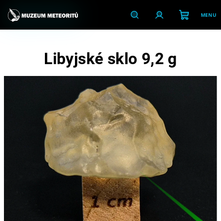
Přejít
na
obsah
Nákupní
Hledat
Přihlášení
Libyjské sklo 9,2 g
košík