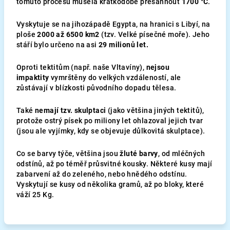
tomuto procesu musela krátkodobě přesáhnout
1700 °C
.
Vyskytuje se na jihozápadě Egypta, na hranici s Libyí, na
ploše
2000 až 6500 km2
(tzv. Velké písečné moře). Jeho
stáří bylo určeno na asi
29 milionů let.
Oproti tektitům (např. naše Vltavíny),
nejsou
impaktity
vymrštěny do velkých vzdáleností, ale
zůstávají v blízkosti původního dopadu tělesa.
Také
nemají tzv. skulptaci
(jako většina jiných tektitů),
protože ostrý písek po miliony let ohlazoval jejich tvar
(jsou ale vyjímky, kdy se objevuje důlkovitá skulptace).
Co se barvy týče, většina jsou
žluté barvy
, od mléčných
odstínů, až po téměř průsvitné kousky. Některé kusy mají
zabarvení až do zeleného, nebo hnědého odstínu.
Vyskytují se kusy od několika gramů, až po bloky, které
váží 25 Kg.