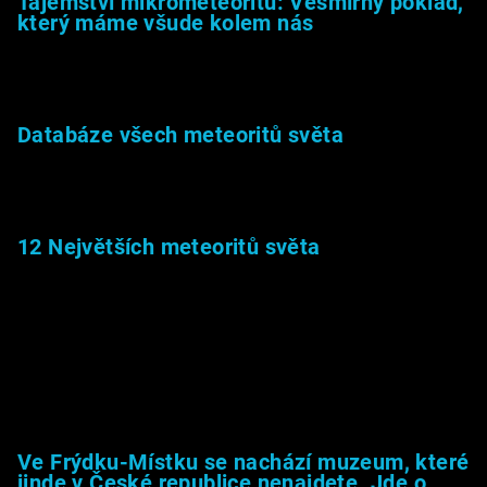
Tajemství mikrometeoritů: Vesmírný poklad,
který máme všude kolem nás
27.2.2026
Databáze všech meteoritů světa
22.1.2026
12 Největších meteoritů světa
6.1.2026
Muzeum &amp; média
Ve Frýdku-Místku se nachází muzeum, které
jinde v České republice nenajdete. Jde o