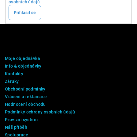
osobních údajů
Přihlásit se
Z
á
p
DALŠÍ INFO
a
Moje objednávka
t
Info & objednávky
í
Kontakty
Záruky
Obchodní podmínky
Vrácení a reklamace
Hodnocení obchodu
Podmínky ochrany osobních údajů
Provizní systém
Náš příběh
Spolupráce