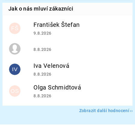
František Štefan
FŠ
Hodnocení obchodu je 5 z 5 hvězdiček.
9.8.2026
Hodnocení obchodu je 5 z 5 hvězdiček.
8.8.2026
Iva Velenová
IV
Hodnocení obchodu je 5 z 5 hvězdiček.
8.8.2026
Olga Schmidtová
OS
Hodnocení obchodu je 5 z 5 hvězdiček.
8.8.2026
Zobrazit další hodnocení