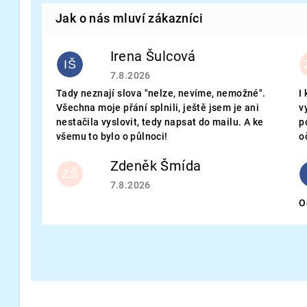
Irena Šulcová
IŠ
Hodnocení obchodu je 5 z 5 hvězdiček.
7.8.2026
Tady neznají slova "nelze, nevíme, nemožné".
I
Všechna moje přání splnili, ještě jsem je ani
v
nestačila vyslovit, tedy napsat do mailu. A ke
p
všemu to bylo o půlnoci!
o
Zdeněk Šmída
ZŠ
Hodnocení obchodu je 5 z 5 hvězdiček.
7.8.2026
O