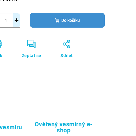
+
Do košíku
sk
Zeptat se
Sdílet
Ověřený vesmírný e-
 vesmíru
shop