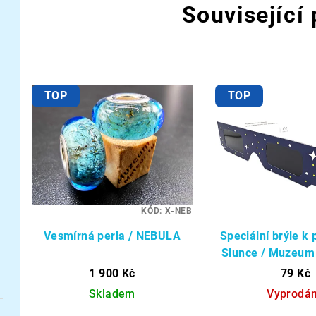
Související
TOP
TOP
KÓD:
X-NEB
Vesmírná perla / NEBULA
Speciální brýle k
Slunce / Muzeum
1 900 Kč
79 Kč
Skladem
Vyprodá