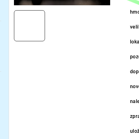
hmo
vel
loka
poz
dop
nov
nal
zpr
ulo