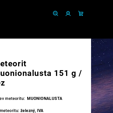
Hledat
Přihlášení
Nákupní
košík
eteorit
uonionalusta 151 g /
ez
ev meteoritu:
MUONIONALUSTA
 meteoritu:
železný, IVA