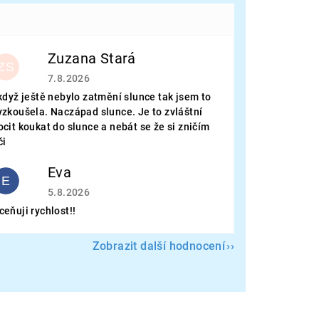
Zuzana Stará
ZS
Hodnocení obchodu je 5 z 5 hvězdiček.
7.8.2026
 když ještě nebylo zatmění slunce tak jsem to
yzkoušela. Naczápad slunce. Je to zvláštní
ocit koukat do slunce a nebát se že si zničím
či
Eva
E
Hodnocení obchodu je 5 z 5 hvězdiček.
5.8.2026
ceňuji rychlost!!
Zobrazit další hodnocení