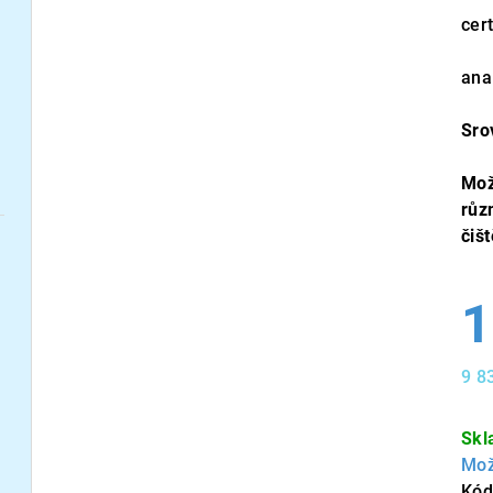
cert
ana
Sro
Mož
růz
čiš
1
9 8
Měr
cen
Skl
Mož
Kód