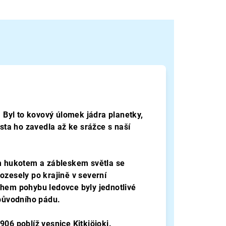
. Byl to kovový úlomek jádra planetky,
ta ho zavedla až ke srážce s naší
ím hukotem a zábleskem světla se
ozesely po krajině v severní
ěhem pohybu ledovce byly jednotlivé
 původního pád
u.
1906 poblíž vesnice
Kitkiöjoki.