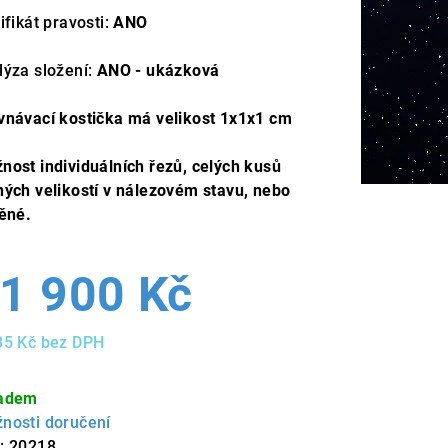
ifikát pravosti:
ANO
lýza složení:
ANO - ukázková
vnávací kostička má velikost 1x1x1 cm
nost individuálních řezů, celých kusů
ných velikostí v nálezovém stavu, nebo
těné.
1 900 Kč
35 Kč bez DPH
ná
a:
adem
nosti doručení
:
20218