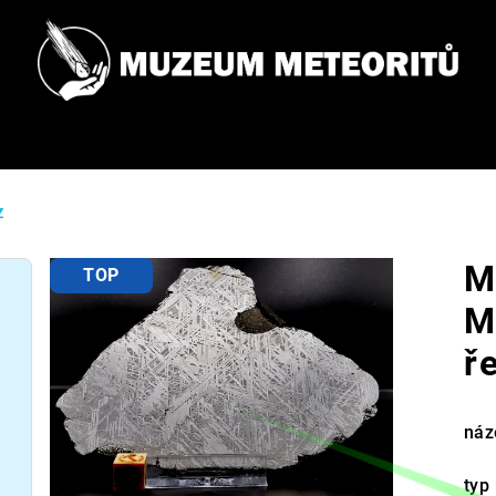
Z
M
TOP
M
ř
náz
typ