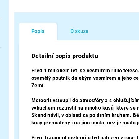
Popis
Diskuze
Detailní popis produktu
Před 1 milionem let, se vesmírem řítilo těleso
osamělý poutník dalekým vesmírem a jeho ces
Zemí.
Meteorit vstoupil do atmosféry a s ohlušujíc
výbuchem roztříštil na mnoho kusů, které se r
Skandinávii, v oblasti za polárním kruhem. B
kusy přemístěny i na jiná místa, než je místo
První fragment meteoritu byl nalezen v roce 