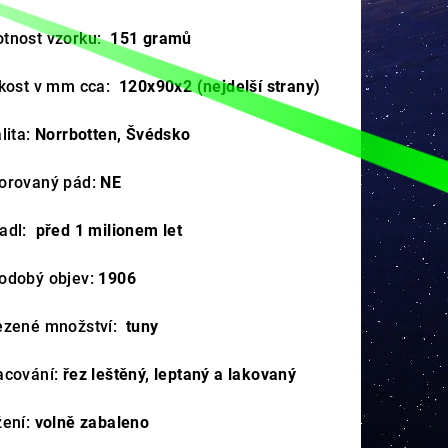
tnost vzorku:
151
gramů
ikost v mm cca:
120x90x2
(nejdelší strany)
lita:
Norrbotten, Švédsko
orovaný pád:
NE
adl:
před 1 milionem let
odobý objev:
1906
ezené množství:
tuny
acování:
řez leštěný, leptaný a lakovaný
žení:
volně zabaleno