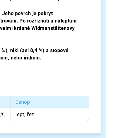
. Jeho povrch je pokryt
trávání. Po rozříznutí a naleptání
í velmi krásné Widmanstättenovy
%), nikl (asi 8,4 %) a stopové
ium, nebo iridium.
Eshop
lept, řez
?