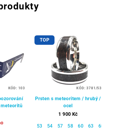
 produkty
TOP
KÓD:
103
KÓD:
3781/53
 pozorování
Prsten s meteoritem / hrubý /
 meteoritů
ocel
1 900 Kč
no
53
54
57
58
60
63
65
66
67
7