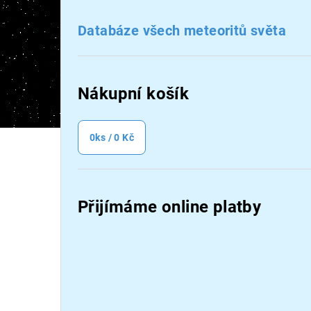
a
n
Databáze všech meteoritů světa
n
í
Nákupní košík
p
a
0
ks /
0 Kč
n
e
Přijímáme online platby
l