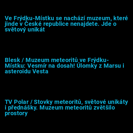
Muzeum &amp; média
Ve Frýdku-Místku se nachází muzeum, které
jinde v České republice nenajdete. Jde o
světový unikát
8.2.2026
Blesk / Muzeum meteoritů ve Frýdku-
Místku: Vesmír na dosah! Úlomky z Marsu i
asteroidu Vesta
26.4.2025
TV Polar / Stovky meteoritů, světové unikáty
i přednášky. Muzeum meteoritů zvětšilo
prostory
24.4.2025