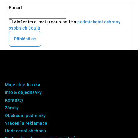
E-mail
Vložením e-mailu souhlasíte s
podmínkami ochrany
osobních údajů
Přihlásit se
Z
á
p
DALŠÍ INFO
a
Moje objednávka
t
Info & objednávky
í
Kontakty
Záruky
Obchodní podmínky
Vrácení a reklamace
Hodnocení obchodu