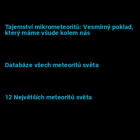
23.5.2026
Tajemství mikrometeoritů: Vesmírný poklad,
který máme všude kolem nás
27.2.2026
Databáze všech meteoritů světa
22.1.2026
12 Největších meteoritů světa
6.1.2026