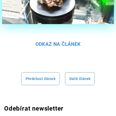
e
l
ODKAZ NA ČLÁNEK
Předchozí článek
Další článek
Odebírat newsletter