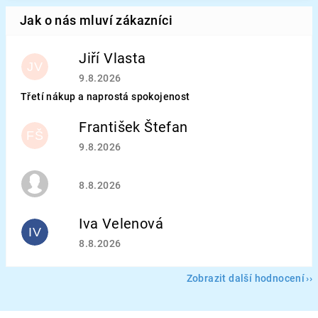
Jiří Vlasta
JV
Hodnocení obchodu je 5 z 5 hvězdiček.
9.8.2026
Třetí nákup a naprostá spokojenost
František Štefan
FŠ
Hodnocení obchodu je 5 z 5 hvězdiček.
9.8.2026
Hodnocení obchodu je 5 z 5 hvězdiček.
8.8.2026
Iva Velenová
IV
Hodnocení obchodu je 5 z 5 hvězdiček.
8.8.2026
Zobrazit další hodnocení