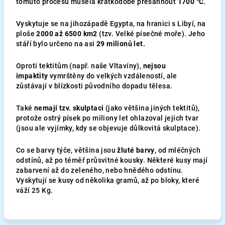
tomuto procesu musela krátkodobě přesáhnout
1700 °C
.
Vyskytuje se na jihozápadě Egypta, na hranici s Libyí, na
ploše
2000 až 6500 km2
(tzv. Velké písečné moře). Jeho
stáří bylo určeno na asi
29 milionů let.
Oproti tektitům (např. naše Vltavíny),
nejsou
impaktity
vymrštěny do velkých vzdáleností, ale
zůstávají v blízkosti původního dopadu tělesa.
Také
nemají tzv. skulptaci
(jako většina jiných tektitů),
protože ostrý písek po miliony let ohlazoval jejich tvar
(jsou ale vyjímky, kdy se objevuje důlkovitá skulptace).
Co se barvy týče, většina jsou
žluté barvy
, od mléčných
odstínů, až po téměř průsvitné kousky. Některé kusy mají
zabarvení až do zeleného, nebo hnědého odstínu.
Vyskytují se kusy od několika gramů, až po bloky, které
váží 25 Kg.