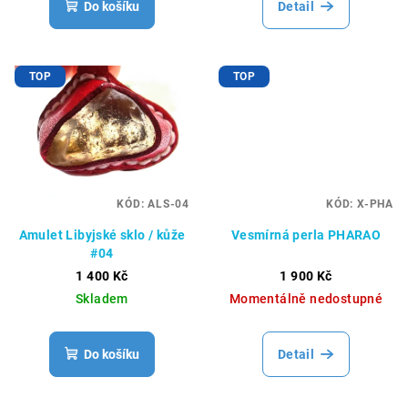
Do košíku
Detail
TOP
TOP
KÓD:
ALS-04
KÓD:
X-PHA
Amulet Libyjské sklo / kůže
Vesmírná perla PHARAO
#04
1 400 Kč
1 900 Kč
Skladem
Momentálně nedostupné
Do košíku
Detail