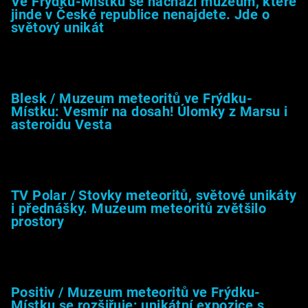
Ve Frýdku-Místku se nachází muzeum, které
jinde v České republice nenajdete. Jde o
světový unikát
8.2.2026
Blesk / Muzeum meteoritů ve Frýdku-
Místku: Vesmír na dosah! Úlomky z Marsu i
asteroidu Vesta
26.4.2025
TV Polar / Stovky meteoritů, světové unikáty
i přednášky. Muzeum meteoritů zvětšilo
prostory
24.4.2025
Positiv / Muzeum meteoritů ve Frýdku-
Místku se rozšiřuje: unikátní expozice s