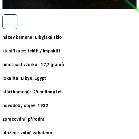
název kamene:
Libyjské sklo
klasifikace:
tektit / impaktit
hmotnost vzorku:
17,7 gramů
lokalita:
Libye, Egypt
stáří kamenů:
29
milionů let
novodobý objev:
1932
zpracování:
přírodní
uložení:
volně zabaleno