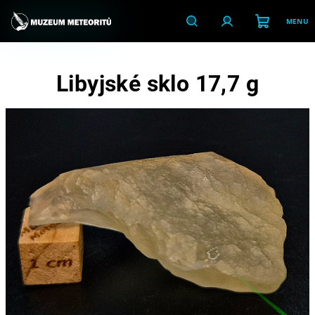
Přejít
na
obsah
Nákupní
Hledat
Přihlášení
Libyjské sklo 17,7 g
košík