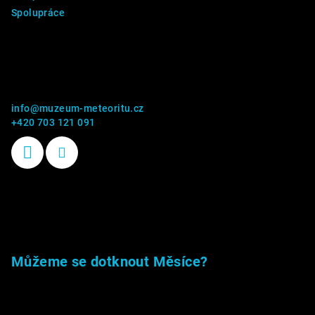
Spolupráce
Kontakt
info
@
muzeum-meteoritu.cz
+420 703 121 091
Příběhy kamenů
Můžeme se dotknout Měsíce?
23.5.2026