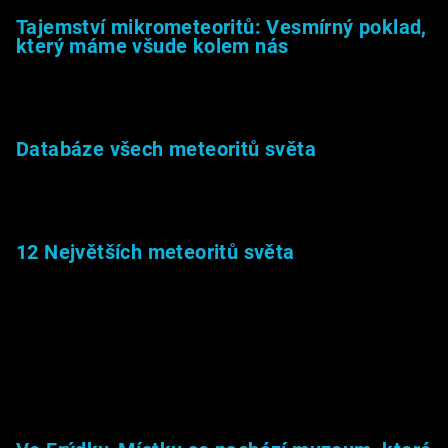
Tajemství mikrometeoritů: Vesmírný poklad,
který máme všude kolem nás
27.2.2026
Databáze všech meteoritů světa
22.1.2026
12 Největších meteoritů světa
6.1.2026
Muzeum &amp; média