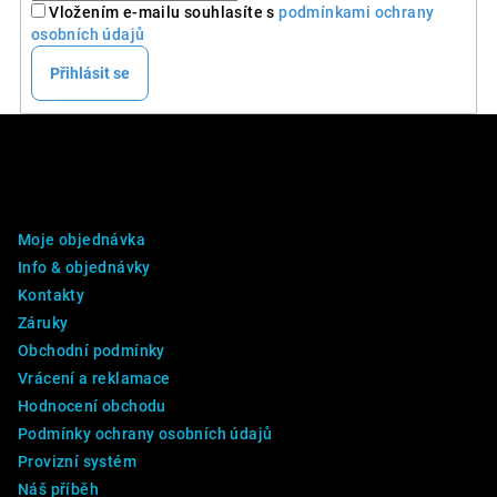
Vložením e-mailu souhlasíte s
podmínkami ochrany
osobních údajů
Přihlásit se
Z
á
p
DALŠÍ INFO
a
Moje objednávka
t
Info & objednávky
í
Kontakty
Záruky
Obchodní podmínky
Vrácení a reklamace
Hodnocení obchodu
Podmínky ochrany osobních údajů
Provizní systém
Náš příběh