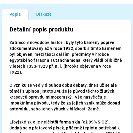
Popis
Diskuze
Detailní popis produktu
Zatímco v novodobé historii byly tyto kameny poprvé
zdokumentovány
až v roce 1932
, šperk s tímto kamenem
byl objeven, mezi tisíci dalšími předměty v hrobce
egyptského faraona
Tutanchamona,
který vládl přibližně
v letech 1333-1323 př. n. l. (hrobka objevena v roce
1922).
O vzniku se vedly dlouhou dobu debaty, dnes už se ale
téměř s úplnou jistotou ví, že je původ těchto žlutých
krasavců opravdu mimozemský. Vše nasvědčuje
impaktnímu původu, tedy že za jejich vznik může
dopad
asteroidu
, nebo jeho výbuch v blízkosti Země.
Libyjské sklo je
nejčistší forma skla
(až 99% SiO2).
Jedná se o přetavený písek, přičemž teplota potřebná k