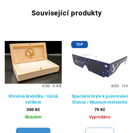
Související produkty
TOP
KÓD:
X-KR
KÓD:
103
Dřevěná krabička / různá
Speciální brýle k pozorování
velikost
Slunce / Muzeum meteoritů
300 Kč
79 Kč
Skladem
Vyprodáno