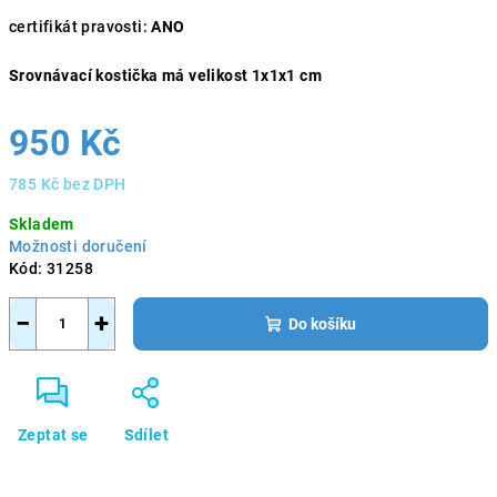
certifikát pravosti:
ANO
Srovnávací kostička má velikost 1x1x1 cm
950 Kč
785 Kč bez DPH
Měrná
Skladem
cena:
Možnosti doručení
Kód:
31258
−
+
Do košíku
Zeptat se
Sdílet