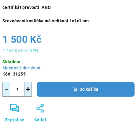
certifikát pravosti:
ANO
Srovnávací kostička má velikost 1x1x1 cm
1 500 Kč
1 240 Kč bez DPH
Měrná
Skladem
cena:
Možnosti doručení
Kód:
31255
−
+
Do košíku
Zeptat se
Sdílet