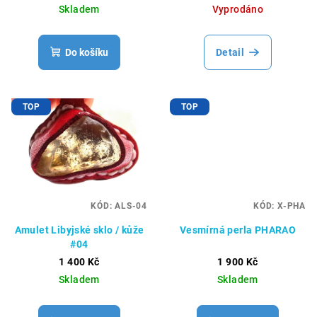
Skladem
Vyprodáno
Do košíku
Detail
TOP
TOP
KÓD:
ALS-04
KÓD:
X-PHA
Amulet Libyjské sklo / kůže
Vesmírná perla PHARAO
#04
1 400 Kč
1 900 Kč
Skladem
Skladem