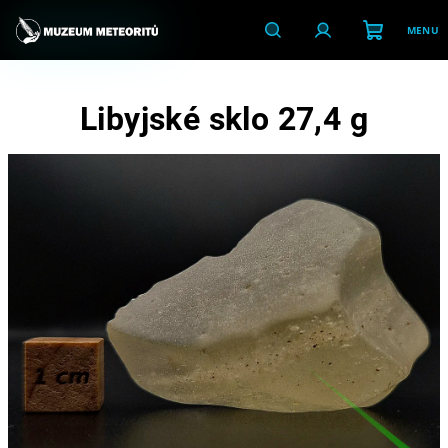
Přejít
na
obsah
Nákupní
Hledat
Přihlášení
Libyjské sklo 27,4 g
košík