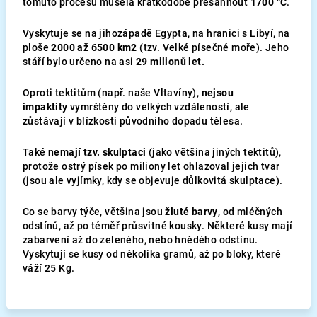
tomuto procesu musela krátkodobě přesáhnout
1700 °C
.
Vyskytuje se na jihozápadě Egypta, na hranici s Libyí, na
ploše
2000 až 6500 km2
(tzv. Velké písečné moře). Jeho
stáří bylo určeno na asi
29 milionů let.
Oproti tektitům (např. naše Vltavíny),
nejsou
impaktity
vymrštěny do velkých vzdáleností, ale
zůstávají v blízkosti původního dopadu tělesa.
Také
nemají tzv. skulptaci
(jako většina jiných tektitů),
protože ostrý písek po miliony let ohlazoval jejich tvar
(jsou ale vyjímky, kdy se objevuje důlkovitá skulptace).
Co se barvy týče, většina jsou
žluté barvy
, od mléčných
odstínů, až po téměř průsvitné kousky. Některé kusy mají
zabarvení až do zeleného, nebo hnědého odstínu.
Vyskytují se kusy od několika gramů, až po bloky, které
váží 25 Kg.