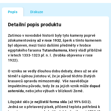
Popis
Diskuze
Detailní popis produktu
Zatímco v novodobé historii byly tyto kameny poprvé
zdokumentovány
až v roce 1932
, šperk s tímto kamenem
byl objeven, mezi tisíci dalšími předměty v hrobce
egyptského faraona
Tutanchamona,
který vládl přibližně
v letech 1333-1323 př. n. l. (hrobka objevena v roce
1922).
O vzniku se vedly dlouhou dobu debaty, dnes už se ale
téměř s úplnou jistotou ví, že je původ těchto žlutých
krasavců opravdu mimozemský. Vše nasvědčuje
impaktnímu původu, tedy že za jejich vznik může
dopad
asteroidu
, nebo jeho výbuch v blízkosti Země.
Libyjské sklo je
nejčistší forma skla
(až 99% SiO2).
Jedná se o přetavený písek, přičemž teplota potřebná k