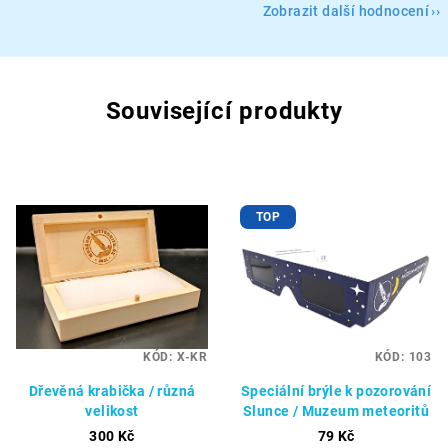
Zobrazit další hodnocení
Související produkty
TOP
KÓD:
X-KR
KÓD:
103
Dřevěná krabička / různá
Speciální brýle k pozorování
velikost
Slunce / Muzeum meteoritů
300 Kč
79 Kč