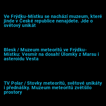
Muzeum &amp; média
Ve Frýdku-Místku se nachází muzeum, které
jinde v České republice nenajdete. Jde o
světový unikát
8.2.2026
Blesk / Muzeum meteoritů ve Frýdku-
Místku: Vesmír na dosah! Úlomky z Marsu i
asteroidu Vesta
26.4.2025
TV Polar / Stovky meteoritů, světové unikáty
i přednášky. Muzeum meteoritů zvětšilo
prostory
24.4.2025