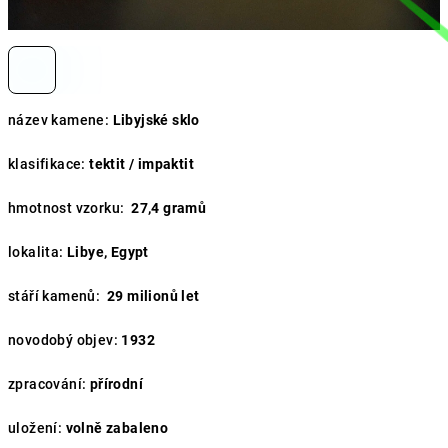
název kamene:
Libyjské sklo
klasifikace:
tektit / impaktit
hmotnost vzorku:
27,4 gramů
lokalita:
Libye, Egypt
stáří kamenů:
29
milionů let
novodobý objev:
1932
zpracování:
přírodní
uložení:
volně zabaleno