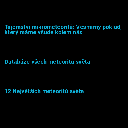
23.5.2026
Tajemství mikrometeoritů: Vesmírný poklad,
který máme všude kolem nás
27.2.2026
Databáze všech meteoritů světa
22.1.2026
12 Největších meteoritů světa
6.1.2026