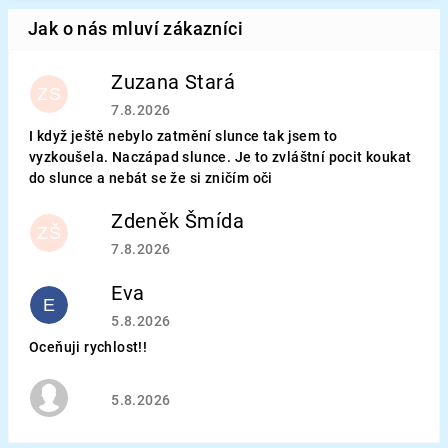
Zuzana Stará
ZS
Hodnocení obchodu je 5 z 5 hvězdiček.
7.8.2026
I když ještě nebylo zatmění slunce tak jsem to
vyzkoušela. Naczápad slunce. Je to zvláštní pocit koukat
do slunce a nebát se že si zničím oči
Zdeněk Šmída
ZŠ
Hodnocení obchodu je 5 z 5 hvězdiček.
7.8.2026
Eva
E
Hodnocení obchodu je 5 z 5 hvězdiček.
5.8.2026
Oceňuji rychlost!!
Hodnocení obchodu je 5 z 5 hvězdiček.
5.8.2026