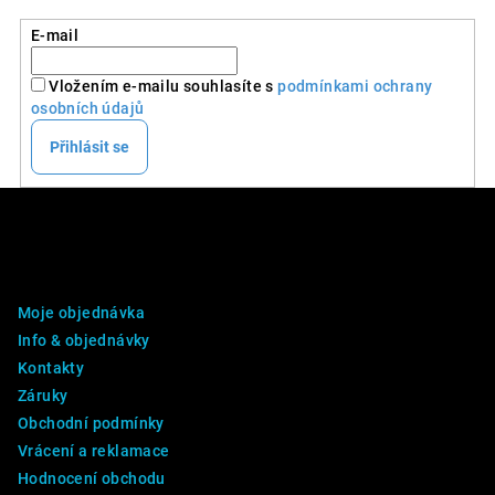
E-mail
Vložením e-mailu souhlasíte s
podmínkami ochrany
osobních údajů
Přihlásit se
Z
á
p
DALŠÍ INFO
a
Moje objednávka
t
Info & objednávky
í
Kontakty
Záruky
Obchodní podmínky
Vrácení a reklamace
Hodnocení obchodu