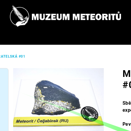
ATELSKÁ #01
M
#
Sbě
exp
Pev