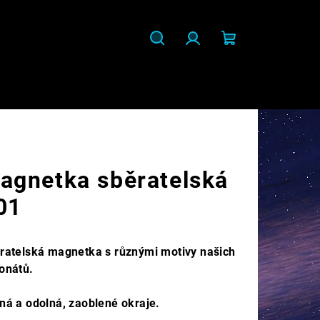
Hledat
Přihlášení
Nákupní
košík
agnetka sběratelská
01
ratelská magnetka s různými motivy našich
onátů.
ná a odolná, zaoblené okraje.