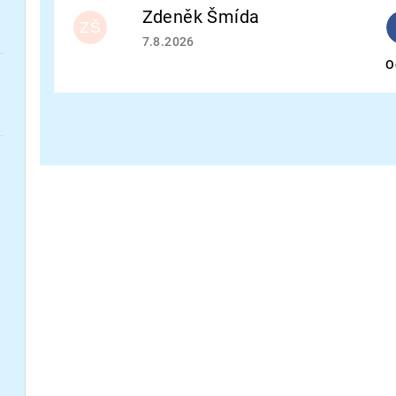
Zdeněk Šmída
ZŠ
Hodnocení obchodu je 5 z 5 hvězdiček.
7.8.2026
O