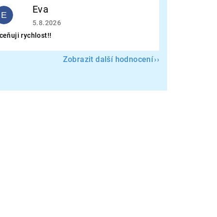
Eva
E
Hodnocení obchodu je 5 z 5 hvězdiček.
5.8.2026
ceňuji rychlost!!
Zobrazit další hodnocení