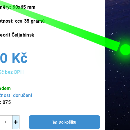
měry: 90x65 mm
tnost: cca 35 gramů
eorit Čeljabinsk
0 Kč
Kč bez DPH
ná
a:
adem
nosti doručení
:
075
+
Do košíku