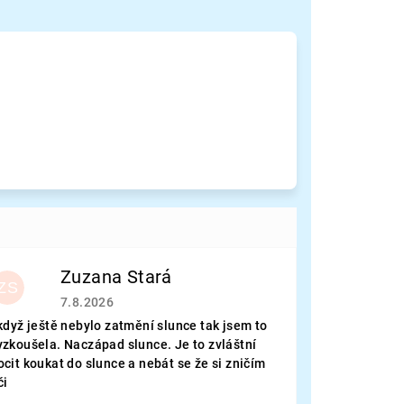
Zuzana Stará
ZS
Hodnocení obchodu je 5 z 5 hvězdiček.
7.8.2026
 když ještě nebylo zatmění slunce tak jsem to
yzkoušela. Naczápad slunce. Je to zvláštní
ocit koukat do slunce a nebát se že si zničím
či