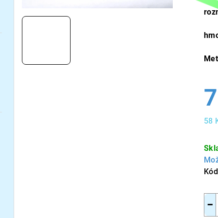
roz
hmo
Met
7
58 
Měr
cen
Skl
Mož
Kód
−