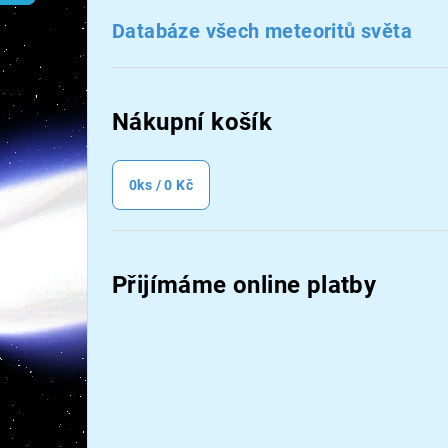
n
Databáze všech meteoritů světa
n
í
Nákupní košík
p
a
0
ks /
0 Kč
n
e
Přijímáme online platby
l