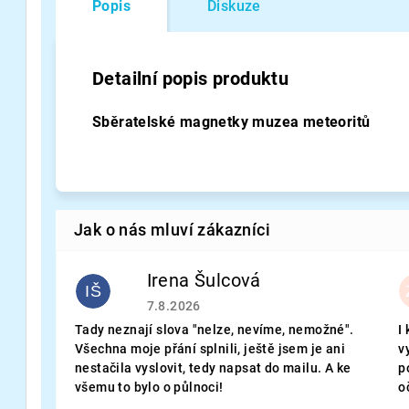
Popis
Diskuze
Detailní popis produktu
Sběratelské magnetky muzea meteoritů
Irena Šulcová
IŠ
Hodnocení obchodu je 5 z 5 hvězdiček.
7.8.2026
Tady neznají slova "nelze, nevíme, nemožné".
I
Všechna moje přání splnili, ještě jsem je ani
v
nestačila vyslovit, tedy napsat do mailu. A ke
p
všemu to bylo o půlnoci!
o