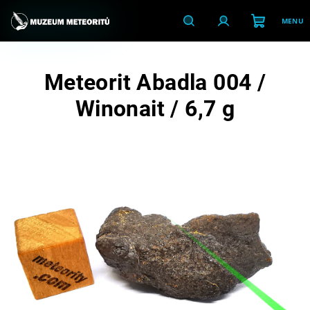
Přejít
na
obsah
Nákupní
Hledat
Přihlášení
Meteorit Abadla 004 /
košík
Winonait / 6,7 g