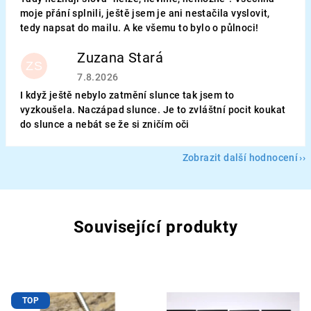
moje přání splnili, ještě jsem je ani nestačila vyslovit,
tedy napsat do mailu. A ke všemu to bylo o půlnoci!
Zuzana Stará
ZS
Hodnocení obchodu je 5 z 5 hvězdiček.
7.8.2026
I když ještě nebylo zatmění slunce tak jsem to
vyzkoušela. Naczápad slunce. Je to zvláštní pocit koukat
do slunce a nebát se že si zničím oči
Zobrazit další hodnocení
Související produkty
TOP