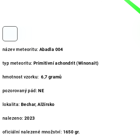
název meteoritu:
Abadla 004
typ meteoritu:
Primitivní achondrit (Winonait)
hmotnost vzorku:
6,7 gramů
pozorovaný pád:
NE
lokalita:
Bechar
, Alžírsko
nalezeno:
2023
oficiální nalezené množství:
1650 gr.