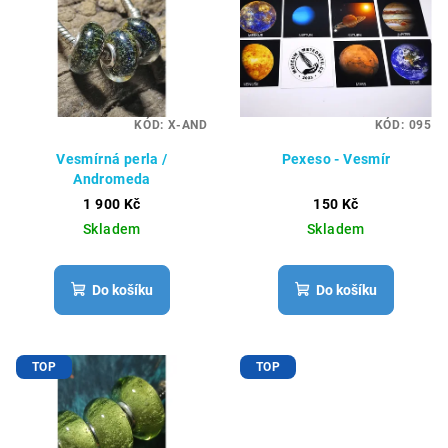
KÓD:
X-AND
KÓD:
095
Vesmírná perla /
Pexeso - Vesmír
Andromeda
1 900 Kč
150 Kč
Skladem
Skladem
Do košíku
Do košíku
TOP
TOP