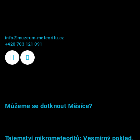
Kontakt
info
@
muzeum-meteoritu.cz
+420 703 121 091
Příběhy kamenů
Můžeme se dotknout Měsíce?
23.5.2026
Tajemství mikrometeoritů: Vesmírný poklad,