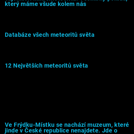
který máme všude kolem nás
27.2.2026
Databáze všech meteoritů světa
22.1.2026
12 Největších meteoritů světa
6.1.2026
Muzeum &amp; média
Ve Frýdku-Místku se nachází muzeum, které
jinde v České republice nenajdete. Jde o