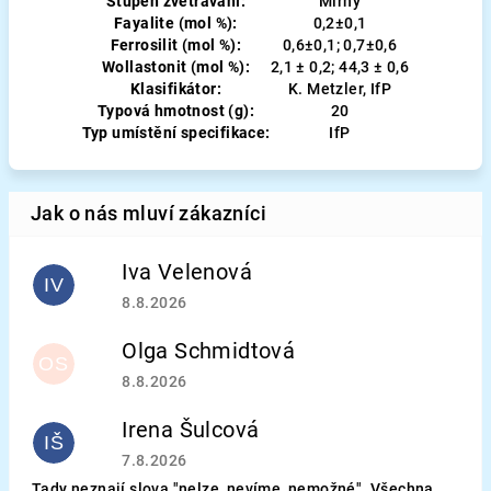
Stupeň zvětrávání:
Mírný
Fayalite (mol %):
0,2±0,1
Ferrosilit (mol %):
0,6±0,1; 0,7±0,6
Wollastonit (mol %):
2,1 ± 0,2; 44,3 ± 0,6
Klasifikátor:
K. Metzler, IfP
Typová hmotnost (g):
20
Typ umístění specifikace:
IfP
Iva Velenová
IV
Hodnocení obchodu je 5 z 5 hvězdiček.
8.8.2026
Olga Schmidtová
OS
Hodnocení obchodu je 5 z 5 hvězdiček.
8.8.2026
Irena Šulcová
IŠ
Hodnocení obchodu je 5 z 5 hvězdiček.
7.8.2026
Tady neznají slova "nelze, nevíme, nemožné". Všechna