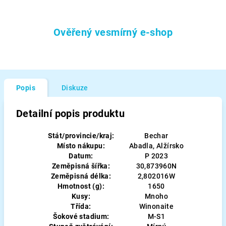
Ověřený vesmírný e-shop
Popis
Diskuze
Detailní popis produktu
Stát/provincie/kraj:
Bechar
Místo nákupu:
Abadla, Alžírsko
Datum:
P 2023
Zeměpisná šířka:
30,873960N
Zeměpisná délka:
2,802016W
Hmotnost (g):
1650
Kusy:
Mnoho
Třída:
Winonaite
Šokové stadium:
M-S1