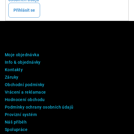
Přihlásit se
Z
á
p
DALŠÍ INFO
a
Moje objednávka
t
Info & objednávky
í
Kontakty
Záruky
Obchodní podmínky
Vrácení a reklamace
Hodnocení obchodu
Podmínky ochrany osobních údajů
Provizní systém
Náš příběh
Spolupráce