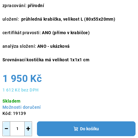
zpracování:
přírodní
uložení:
průhledná krabička, velikost L (80x55x20mm)
certifikát pravosti:
ANO (přímo v krabičce)
analýza složení:
ANO - ukázková
Srovnávací kostička má velikost 1x1x1 cm
1 950 Kč
1 612 Kč bez DPH
Měrná
Skladem
cena:
Možnosti doručení
Kód:
19139
−
+
Do košíku