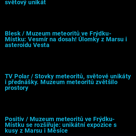
světový unikát
8.2.2026
Blesk / Muzeum meteoritů ve Frýdku-
Místku: Vesmír na dosah! Úlomky z Marsu i
asteroidu Vesta
26.4.2025
TV Polar / Stovky meteoritů, světové unikáty
i přednášky. Muzeum meteoritů zvětšilo
prostory
24.4.2025
Positiv / Muzeum meteoritů ve Frýdku-
Místku se rozšiřuje: unikátní expozice s
kusy z Marsu i Měsíce