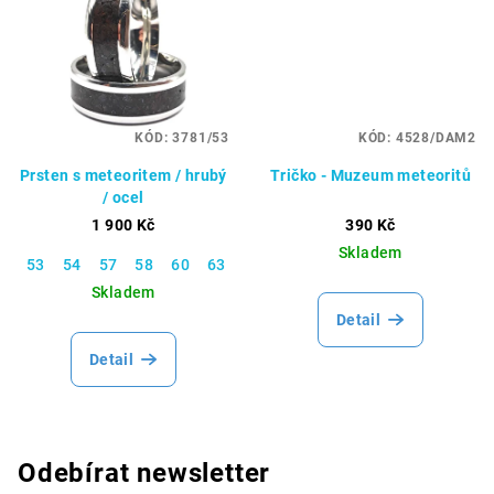
KÓD:
3781/53
KÓD:
4528/DAM2
Prsten s meteoritem / hrubý
Tričko - Muzeum meteoritů
/ ocel
1 900 Kč
390 Kč
Skladem
53
54
57
58
60
63
65
66
67
70
Skladem
Detail
Detail
Odebírat newsletter