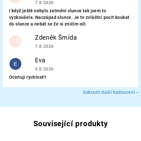
Hodnocení obchodu je 5 z 5 hvězdiček.
7.8.2026
I když ještě nebylo zatmění slunce tak jsem to
vyzkoušela. Naczápad slunce. Je to zvláštní pocit koukat
do slunce a nebát se že si zničím oči
Zdeněk Šmída
ZŠ
Hodnocení obchodu je 5 z 5 hvězdiček.
7.8.2026
Eva
E
Hodnocení obchodu je 5 z 5 hvězdiček.
5.8.2026
Oceňuji rychlost!!
Zobrazit další hodnocení
Související produkty