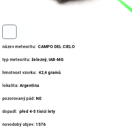
název meteoritu:
CAMPO DEL CIELO
typ meteoritu:
železný, IAB-MG
hmotnost vzorku:
42,4
gramů
lokalita:
Argentina
pozorovaný pád:
NE
dopadl:
před 4-5 tisíci lety
novodobý objev:
1576