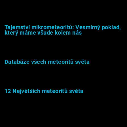
23.5.2026
Tajemství mikrometeoritů: Vesmírný poklad,
který máme všude kolem nás
27.2.2026
Databáze všech meteoritů světa
22.1.2026
12 Největších meteoritů světa
6.1.2026