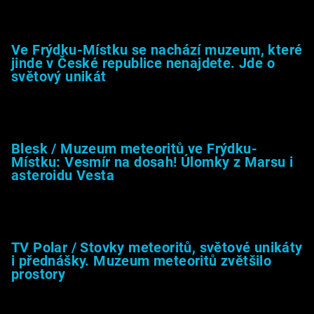
Muzeum &amp; média
Ve Frýdku-Místku se nachází muzeum, které
jinde v České republice nenajdete. Jde o
světový unikát
8.2.2026
Blesk / Muzeum meteoritů ve Frýdku-
Místku: Vesmír na dosah! Úlomky z Marsu i
asteroidu Vesta
26.4.2025
TV Polar / Stovky meteoritů, světové unikáty
i přednášky. Muzeum meteoritů zvětšilo
prostory
24.4.2025