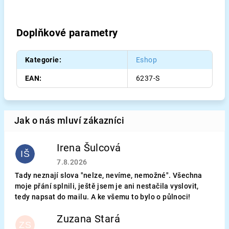
Doplňkové parametry
Kategorie
:
Eshop
EAN
:
6237-S
Irena Šulcová
IŠ
Hodnocení obchodu je 5 z 5 hvězdiček.
7.8.2026
Tady neznají slova "nelze, nevíme, nemožné". Všechna
moje přání splnili, ještě jsem je ani nestačila vyslovit,
tedy napsat do mailu. A ke všemu to bylo o půlnoci!
Zuzana Stará
ZS