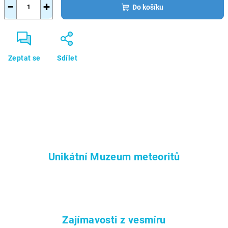
−
+
Do košíku
Zeptat se
Sdílet
Unikátní Muzeum meteoritů
Zajímavosti z vesmíru