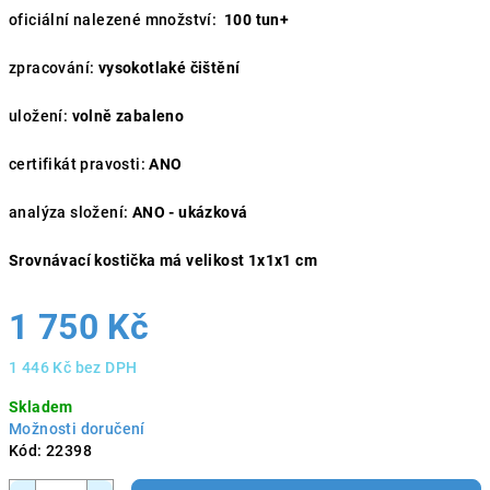
oficiální nalezené množství:
100 tun+
zpracování:
vysokotlaké čištění
uložení:
volně zabaleno
certifikát pravosti:
ANO
analýza složení:
ANO - ukázková
Srovnávací kostička má velikost 1x1x1 cm
1 750 Kč
1 446 Kč bez DPH
Měrná
Skladem
cena:
Možnosti doručení
Kód:
22398