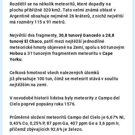
Rozdělil se na několik meteoritů, které dopadly na
plochu přibližně 320 km2. Tato velmi známá oblast v
Argentině obsahuje nejméně 26 kráterů, z nichž největší
má rozměry 115 x 91 metrů.
Největší dva fragmenty,
30,8 tunový Gancedo
a
28,8
tunový El Chaco
, patří mezi nejtěžší jednodílné
meteorické hmoty objevené na Zemi, spolu s 60 tunovým
Hobou
a 31 tunovým fragmentem meteoritu v
Cape
Yorku
.
Celková hmotnost všech nalezených úlomků
již přesahuje 100 tun, čímž se meteorit stává v součtu
nejtěžším na zemi.
V novodobé historii lidstva byly meteority z Campo del
Cielo poprvé popsány roku 1576.
Průměrné složení meteoritů Campo del Cielo je 6,67% Ni,
0,43% Co, 0,25% P, 87 ppm Ga, 407 ppm Ge a 3,6 ppm Ir,
přičemž zbývajících 92,6% je železo.