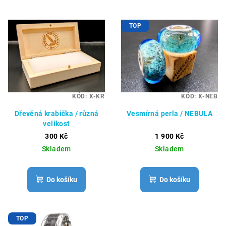
TOP
KÓD:
X-KR
KÓD:
X-NEB
Dřevěná krabička / různá
Vesmírná perla / NEBULA
velikost
300 Kč
1 900 Kč
Skladem
Skladem
Do košíku
Do košíku
TOP