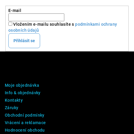
E-mail
Vložením e-mailu souhlasíte s
podmínkami ochrany
osobních údajů
Přihlásit se
Z
á
p
DALŠÍ INFO
a
Moje objednávka
t
Info & objednávky
í
Kontakty
Záruky
Obchodní podmínky
Vrácení a reklamace
Hodnocení obchodu