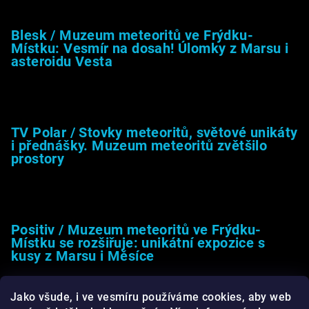
Blesk / Muzeum meteoritů ve Frýdku-
Místku: Vesmír na dosah! Úlomky z Marsu i
asteroidu Vesta
26.4.2025
TV Polar / Stovky meteoritů, světové unikáty
i přednášky. Muzeum meteoritů zvětšilo
prostory
24.4.2025
Positiv / Muzeum meteoritů ve Frýdku-
Místku se rozšiřuje: unikátní expozice s
kusy z Marsu i Měsíce
13.4.2025
Jako všude, i ve vesmíru používáme cookies, aby web