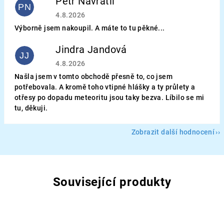
Petr Navrátil
PN
Hodnocení obchodu je 5 z 5 hvězdiček.
4.8.2026
Výborně jsem nakoupil. A máte to tu pěkné...
Jindra Jandová
JJ
Hodnocení obchodu je 5 z 5 hvězdiček.
4.8.2026
Našla jsem v tomto obchodě přesně to, co jsem
potřebovala. A kromě toho vtipné hlášky a ty průlety a
otřesy po dopadu meteoritu jsou taky bezva. Líbilo se mi
tu, děkuji.
Zobrazit další hodnocení
Související produkty