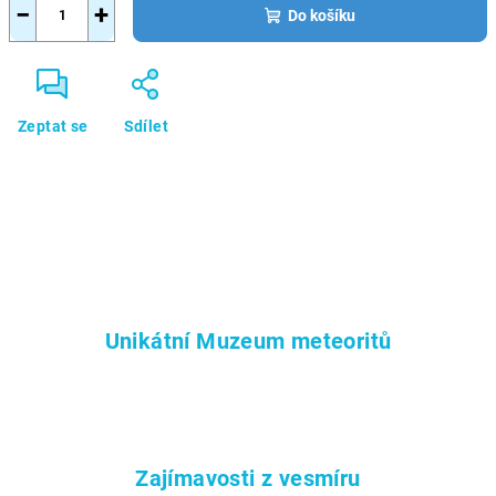
−
+
Do košíku
Zeptat se
Sdílet
Unikátní Muzeum meteoritů
Zajímavosti z vesmíru