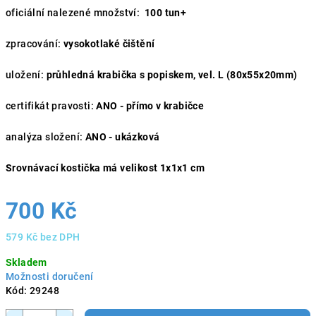
oficiální nalezené množství:
100 tun+
zpracování:
vysokotlaké čištění
uložení:
průhledná krabička s popiskem, vel. L (80x55x20mm)
certifikát pravosti:
ANO - přímo v krabičce
analýza složení:
ANO - ukázková
Srovnávací kostička má velikost 1x1x1 cm
700 Kč
579 Kč bez DPH
Měrná
Skladem
cena:
Možnosti doručení
Kód:
29248