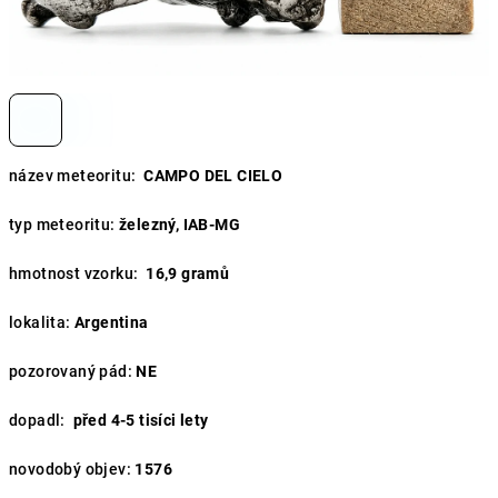
název meteoritu:
CAMPO DEL CIELO
typ meteoritu:
železný, IAB-MG
hmotnost vzorku:
16,9
gramů
lokalita:
Argentina
pozorovaný pád:
NE
dopadl:
před 4-5 tisíci lety
novodobý objev:
1576