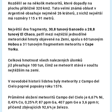
Rozdělil se na několik meteoritů, které dopadly na
plochu přibližně 320 km2. Tato velmi známá oblast v
Argentině obsahuje nejméně 26 kráterů, z nichž největší
má rozměry 115 x 91 metrů.
Největší dva fragmenty,
30,8 tunový Gancedo
a
28,8
tunový El Chaco
, patří mezi nejtěžší jednodílné
meteorické hmoty objevené na Zemi, spolu s 60 tunovým
Hobou
a 31 tunovým fragmentem meteoritu v
Cape
Yorku
.
Celková hmotnost všech nalezených úlomků
již přesahuje 100 tun, čímž se meteorit stává v součtu
nejtěžším na zemi.
V novodobé historii lidstva byly meteority z Campo del
Cielo poprvé popsány roku 1576.
Průměrné složení meteoritů Campo del Cielo je 6,67% Ni,
0,43% Co, 0,25% P, 87 ppm Ga, 407 ppm Ge a 3,6 ppm Ir,
přičemž zbývajících 92,6% je železo.