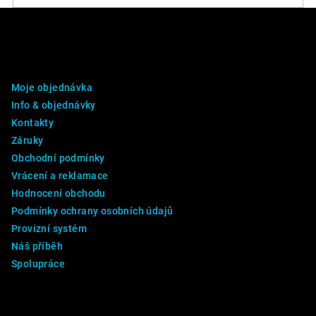
Z
á
p
DALŠÍ INFO
a
Moje objednávka
t
Info & objednávky
í
Kontakty
Záruky
Obchodní podmínky
Vrácení a reklamace
Hodnocení obchodu
Podmínky ochrany osobních údajů
Provizní systém
Náš příběh
Spolupráce