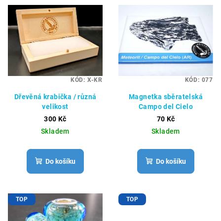
KÓD:
X-KR
KÓD:
077
Dřevěná krabička / různá
Magnetka sběratelská
velikost
Campo del Cielo
300 Kč
70 Kč
Skladem
Skladem
Do košíku
Do košíku
TOP
TOP