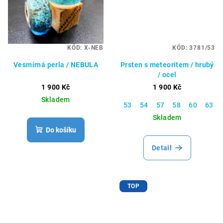
KÓD:
X-NEB
KÓD:
3781/53
Vesmírná perla / NEBULA
Prsten s meteoritem / hrubý
/ ocel
1 900 Kč
1 900 Kč
Skladem
53
54
57
58
60
63
Skladem
Do košíku
Detail
TOP