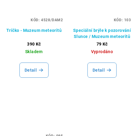
KÓD:
4528/DAM2
KÓD:
103
Tričko - Muzeum meteoritů
Speciální brýle k pozorování
Slunce / Muzeum meteoritů
390 Kč
79 Kč
Skladem
Vyprodáno
Detail
Detail
KÓD:
095