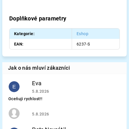
Doplňkové parametry
Kategorie
:
Eshop
EAN
:
6237-S
Eva
E
Hodnocení obchodu je 5 z 5 hvězdiček.
5.8.2026
Oceňuji rychlost!!
Hodnocení obchodu je 5 z 5 hvězdiček.
5.8.2026