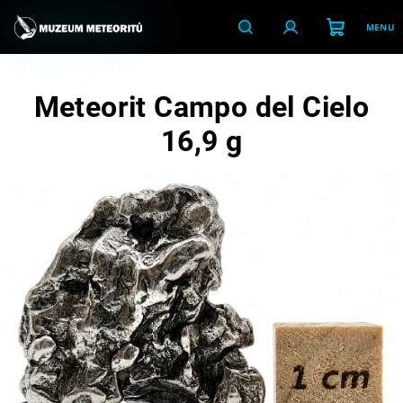
Přejít
na
obsah
Nákupní
Hledat
Přihlášení
Meteorit Campo del Cielo
košík
16,9 g