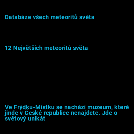
Databáze všech meteoritů světa
22.1.2026
12 Největších meteoritů světa
6.1.2026
Muzeum &amp; média
Ve Frýdku-Místku se nachází muzeum, které
jinde v České republice nenajdete. Jde o
světový unikát
8.2.2026