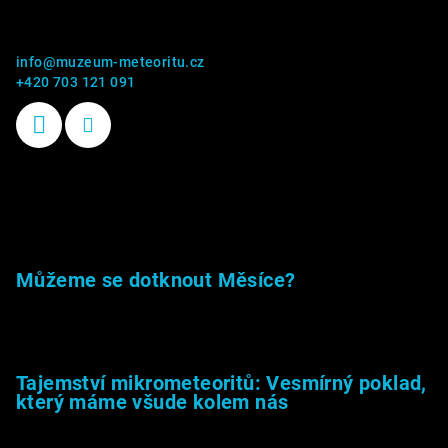
Kontakt
info
@
muzeum-meteoritu.cz
+420 703 121 091
Příběhy kamenů
Můžeme se dotknout Měsíce?
23.5.2026
Tajemství mikrometeoritů: Vesmírný poklad,
který máme všude kolem nás
27.2.2026