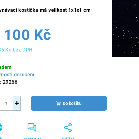
vnávací kostička má velikost 1x1x1 cm
 100 Kč
36 Kč bez DPH
ná
a:
adem
nosti doručení
:
29266
+
Do košíku