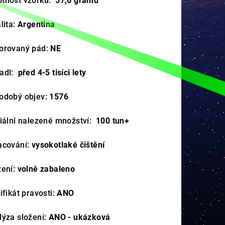
tnost vzorku:
57,6
gramů
lita:
Argentina
orovaný pád:
NE
adl:
před 4-5 tisíci lety
odobý objev:
1576
ciální nalezené množství:
100 tun+
acování:
vysokotlaké čištění
žení:
volně zabaleno
ifikát pravosti:
ANO
lýza složení:
ANO - ukázková