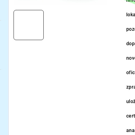
hmo
loka
poz
dop
nov
ofi
zpr
ulo
cert
ana