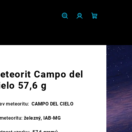
Hledat
Přihlášení
Nákupní
košík
eteorit Campo del
ielo 57,6 g
ev meteoritu:
CAMPO DEL CIELO
 meteoritu:
železný, IAB-MG