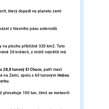
rit, který dopadl na planetu zemi
ázel z hlavního pásu asteroidů
ly na plochu přibližně 320 km2. Tato
éně 26 kráterů, z nichž největší má
a
28,8 tunový El Chaco
, patří mezi
né na Zemi, spolu s 60 tunovým
Hobou
Yorku
.
ž přesahuje 100 tun, čímž se meteorit