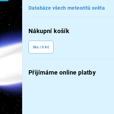
n
Databáze všech meteoritů světa
n
í
Nákupní košík
p
a
0
ks /
0 Kč
n
e
Přijímáme online platby
l