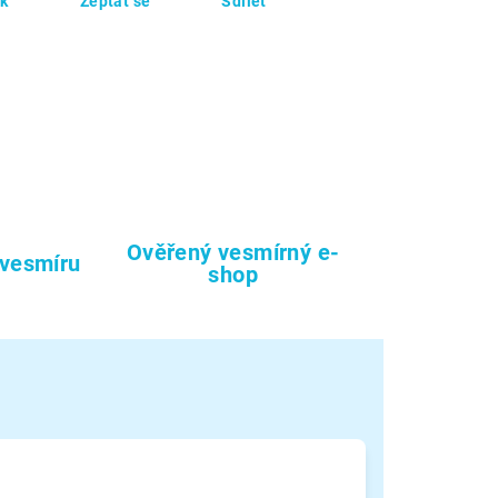
sk
Zeptat se
Sdílet
Ověřený vesmírný e-
 vesmíru
shop