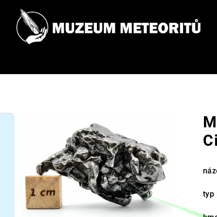
M
C
náz
typ