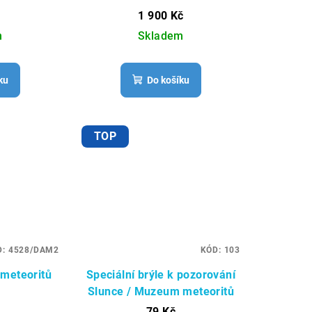
1 900 Kč
m
Skladem
ku
Do košíku
TOP
D:
4528/DAM2
KÓD:
103
meteoritů
Speciální brýle k pozorování
Slunce / Muzeum meteoritů
79 Kč