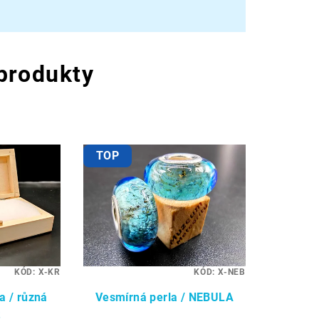
 produkty
TOP
KÓD:
X-KR
KÓD:
X-NEB
a / různá
Vesmírná perla / NEBULA
t