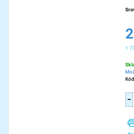
Sro
2
1 7
Měr
cen
Skl
Mož
Kód
−