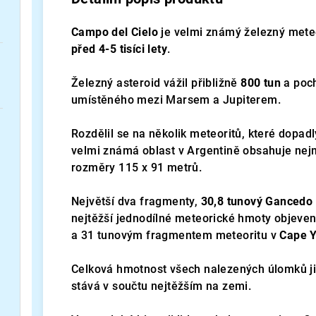
Campo del Cielo
je velmi známý železný meteo
před 4-5 tisíci lety
.
Železný asteroid vážil přibližně
800 tun
a poch
umístěného mezi Marsem a Jupiterem.
Rozdělil se na několik meteoritů, které dopad
velmi známá oblast v Argentině obsahuje nejm
rozměry 115 x 91 metrů.
Největší dva fragmenty,
30,8 tunový Gancedo
nejtěžší jednodílné meteorické hmoty objeve
a 31 tunovým fragmentem meteoritu v
Cape 
Celková hmotnost všech nalezených úlomků ji
stává v součtu nejtěžším na zemi.