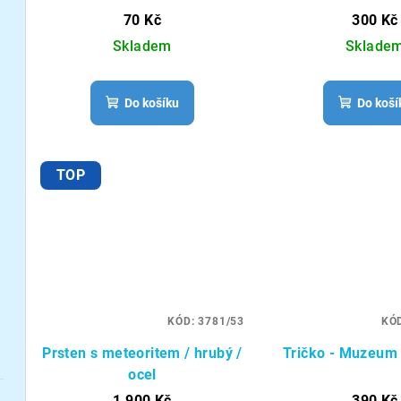
70 Kč
300 Kč
Skladem
Sklade
Do košíku
Do koší
TOP
KÓD:
3781/53
KÓ
Prsten s meteoritem / hrubý /
Tričko - Muzeum 
ocel
1 900 Kč
390 Kč