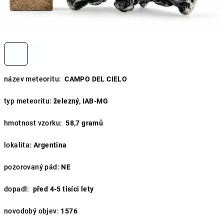
název meteoritu:
CAMPO DEL CIELO
typ meteoritu:
železný, IAB-MG
hmotnost vzorku:
58,7
gramů
lokalita:
Argentina
pozorovaný pád:
NE
dopadl:
před 4-5 tisíci lety
novodobý objev:
1576