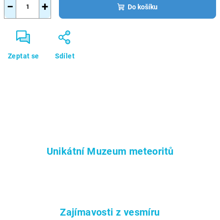
−
+
Do košíku
Zeptat se
Sdílet
Unikátní Muzeum meteoritů
Zajímavosti z vesmíru