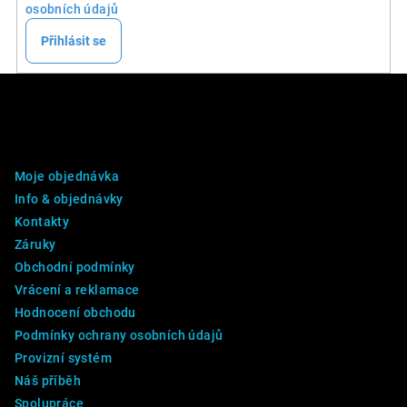
osobních údajů
Přihlásit se
Z
á
p
DALŠÍ INFO
a
Moje objednávka
t
Info & objednávky
í
Kontakty
Záruky
Obchodní podmínky
Vrácení a reklamace
Hodnocení obchodu
Podmínky ochrany osobních údajů
Provizní systém
Náš příběh
Spolupráce