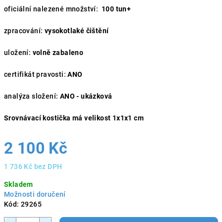
oficiální nalezené množství:
100 tun+
zpracování:
vysokotlaké čištění
uložení:
volně zabaleno
certifikát pravosti:
ANO
analýza složení:
ANO - ukázková
Srovnávací kostička má velikost 1x1x1 cm
2 100 Kč
1 736 Kč bez DPH
Měrná
Skladem
cena:
Možnosti doručení
Kód:
29265