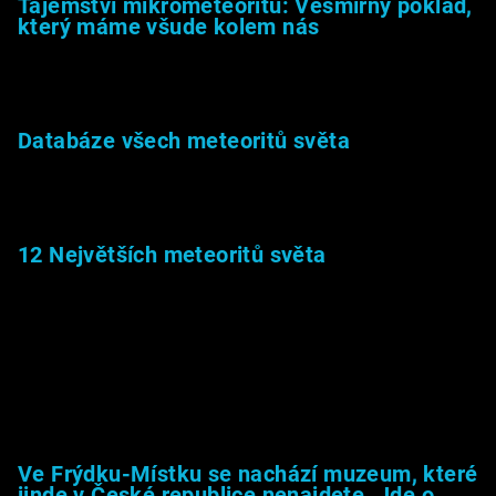
Tajemství mikrometeoritů: Vesmírný poklad,
který máme všude kolem nás
27.2.2026
Databáze všech meteoritů světa
22.1.2026
12 Největších meteoritů světa
6.1.2026
Muzeum &amp; média
Ve Frýdku-Místku se nachází muzeum, které
jinde v České republice nenajdete. Jde o