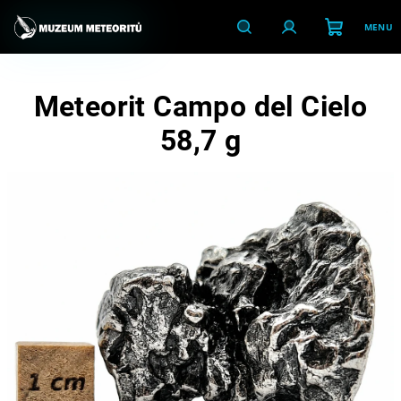
Přejít
na
obsah
Nákupní
Hledat
Přihlášení
Meteorit Campo del Cielo
košík
58,7 g