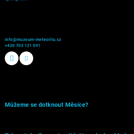
Kontakt
info
@
muzeum-meteoritu.cz
+420 703 121 091
Příběhy kamenů
Můžeme se dotknout Měsíce?
23.5.2026