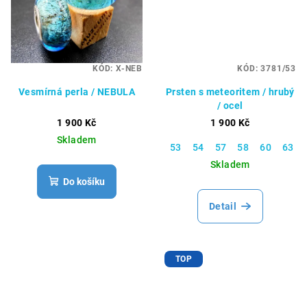
KÓD:
X-NEB
KÓD:
3781/53
Vesmírná perla / NEBULA
Prsten s meteoritem / hrubý
/ ocel
1 900 Kč
1 900 Kč
Skladem
53
54
57
58
60
63
Skladem
Do košíku
Detail
TOP