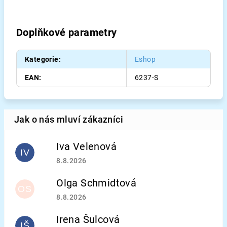
Doplňkové parametry
Kategorie
:
Eshop
EAN
:
6237-S
Iva Velenová
IV
Hodnocení obchodu je 5 z 5 hvězdiček.
8.8.2026
Olga Schmidtová
OS
Hodnocení obchodu je 5 z 5 hvězdiček.
8.8.2026
Irena Šulcová
IŠ