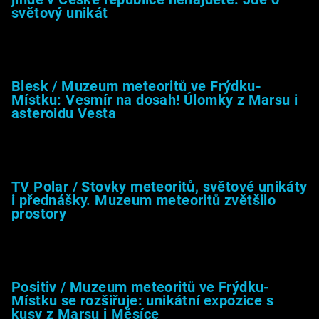
světový unikát
8.2.2026
Blesk / Muzeum meteoritů ve Frýdku-
Místku: Vesmír na dosah! Úlomky z Marsu i
asteroidu Vesta
26.4.2025
TV Polar / Stovky meteoritů, světové unikáty
i přednášky. Muzeum meteoritů zvětšilo
prostory
24.4.2025
Positiv / Muzeum meteoritů ve Frýdku-
Místku se rozšiřuje: unikátní expozice s
kusy z Marsu i Měsíce