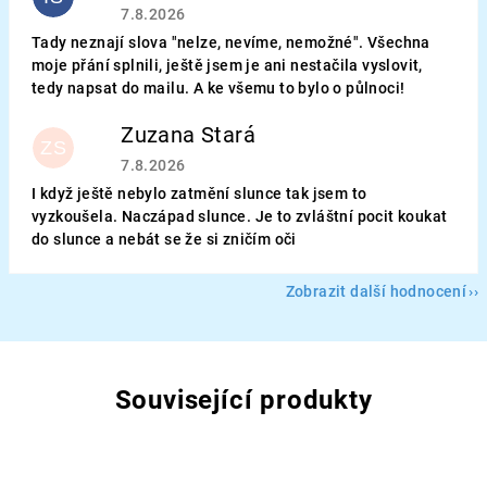
Hodnocení obchodu je 5 z 5 hvězdiček.
7.8.2026
Tady neznají slova "nelze, nevíme, nemožné". Všechna
moje přání splnili, ještě jsem je ani nestačila vyslovit,
tedy napsat do mailu. A ke všemu to bylo o půlnoci!
Zuzana Stará
ZS
Hodnocení obchodu je 5 z 5 hvězdiček.
7.8.2026
I když ještě nebylo zatmění slunce tak jsem to
vyzkoušela. Naczápad slunce. Je to zvláštní pocit koukat
do slunce a nebát se že si zničím oči
Zobrazit další hodnocení
Související produkty