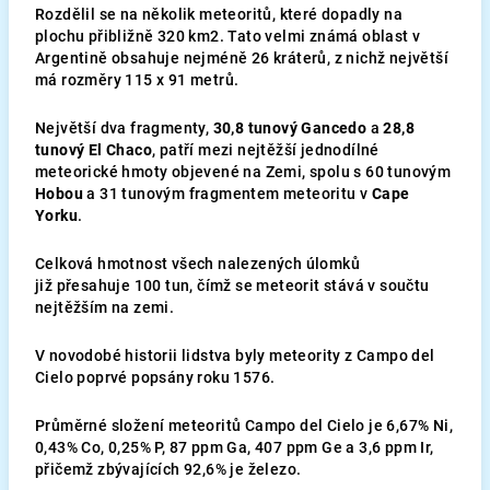
Rozdělil se na několik meteoritů, které dopadly na
plochu přibližně 320 km2. Tato velmi známá oblast v
Argentině obsahuje nejméně 26 kráterů, z nichž největší
má rozměry 115 x 91 metrů.
Největší dva fragmenty,
30,8 tunový Gancedo
a
28,8
tunový El Chaco
, patří mezi nejtěžší jednodílné
meteorické hmoty objevené na Zemi, spolu s 60 tunovým
Hobou
a 31 tunovým fragmentem meteoritu v
Cape
Yorku
.
Celková hmotnost všech nalezených úlomků
již přesahuje 100 tun, čímž se meteorit stává v součtu
nejtěžším na zemi.
V novodobé historii lidstva byly meteority z Campo del
Cielo poprvé popsány roku 1576.
Průměrné složení meteoritů Campo del Cielo je 6,67% Ni,
0,43% Co, 0,25% P, 87 ppm Ga, 407 ppm Ge a 3,6 ppm Ir,
přičemž zbývajících 92,6% je železo.