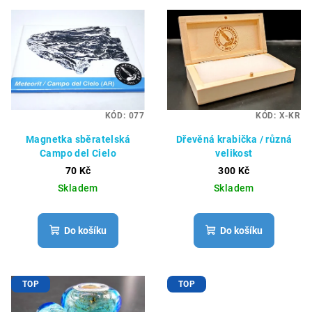
KÓD:
077
KÓD:
X-KR
Magnetka sběratelská
Dřevěná krabička / různá
Campo del Cielo
velikost
70 Kč
300 Kč
Skladem
Skladem
Do košíku
Do košíku
TOP
TOP