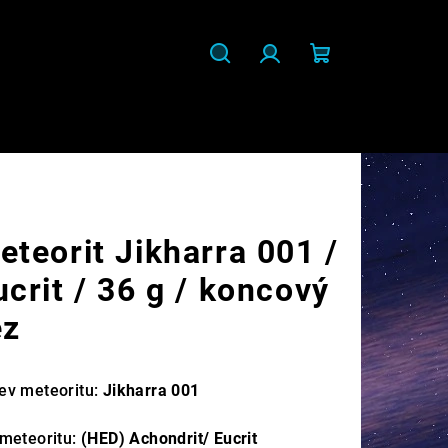
Hledat
Přihlášení
Nákupní
košík
eteorit Jikharra 001 /
ucrit / 36 g / koncový
ez
ev meteoritu:
Jikharra 001
 meteoritu:
(HED)
Achondrit/ Eucrit