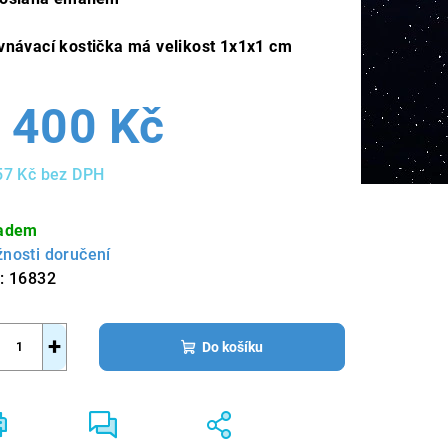
vnávací kostička má velikost 1x1x1 cm
 400 Kč
57 Kč bez DPH
ná
a:
adem
nosti doručení
:
16832
+
Do košíku