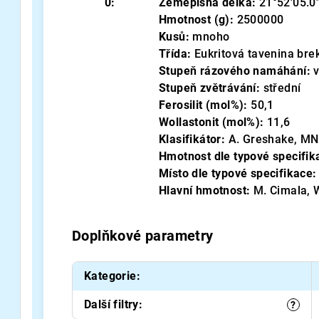
0:
Zeměpisná délka:
21°52'05.0''
Hmotnost (g):
2500000
Kusů:
mnoho
Třída:
Eukritová tavenina bre
Stupeň rázového namáhání:
Stupeň zvětrávání:
střední
Ferosilit (mol%):
50,1
Wollastonit (mol%):
11,6
Klasifikátor:
A. Greshake, M
Hmotnost dle typové specifik
Místo dle typové specifikace:
Hlavní hmotnost:
M. Cimala, 
Doplňkové parametry
Kategorie
:
Další filtry
:
?