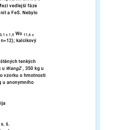
Mezi vedlejší fáze
menit a FeS. Nebylo
Wo
0,1 ± 1,5
11,6 ±
n=12); kalcikový
eštěných tenkých
g u
WangZ
, 350 kg u
ho vzorku o hmotnosti
kg u anonymního
íja
s. š.