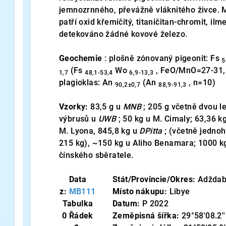
jemnozrnného, ​​převážně vláknitého živce. 
patří oxid křemičitý, titaničitan-chromit, il
detekováno žádné kovové železo.
Geochemie
: plošně zónovaný pigeonit: Fs
5
(Fs
Wo
, FeO/MnO=27-31, 
1,7
48,1-53,4
6,9-13,3
plagioklas: An
(An
, n=10)
90,2±0,7
88,9-91,3
Vzorky:
83,5 g u
MNB
; 205 g včetně dvou l
výbrusů u
UWB
; 50 kg u M. Cimaly; 63,36 k
M. Lyona, 845,8 kg u
DPitta
; (včetně jedno
215 kg), ~150 kg u Aliho Benamara; 1000 
čínského sběratele.
Data
Stát/Provincie/Okres:
Adždab
z:
MB111
Místo nákupu:
Libye
Tabulka
Datum:
P 2022
0 Řádek
Zeměpisná šířka:
29°58'08.2'' 