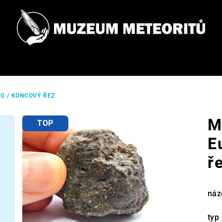
 G / KONCOVÝ ŘEZ
M
TOP
E
ř
náz
typ