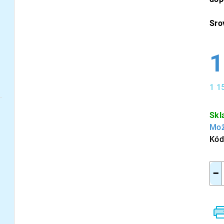
Sro
1
1 1
Měr
cen
Skl
Mož
Kód
−