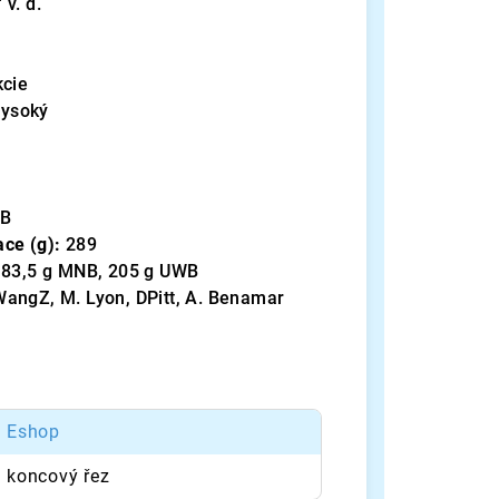
 v. d.
kcie
vysoký
NB
ace (g):
289
83,5 g MNB, 205 g UWB
WangZ, M. Lyon, DPitt, A. Benamar
Eshop
koncový řez