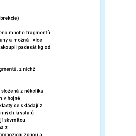
 brekcie)
ezeno mnoho fragmentů
uny a možná i více
zakoupil padesát kg od
gmentů, z nichž
 složená z několika
h v hojné
lasty se skládají z
nných krystalů
jí skvrnitou
na z
kompoziční zónou a