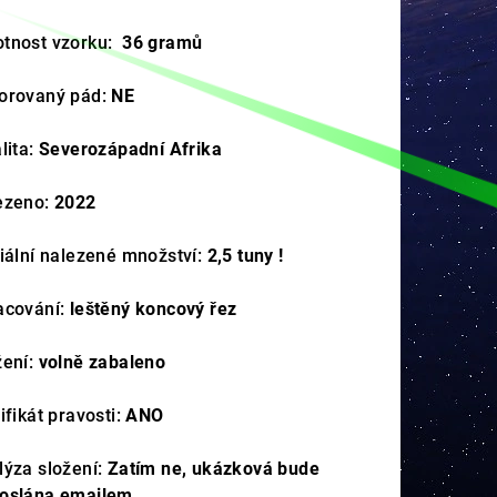
tnost vzorku:
36 gramů
orovaný pád:
NE
lita:
Severozápadní Afrika
ezeno:
2022
ciální nalezené množství:
2,5 tuny !
acování:
leštěný koncový řez
žení:
volně zabaleno
ifikát pravosti:
ANO
lýza složení:
Zatím ne, ukázková bude
oslána emailem