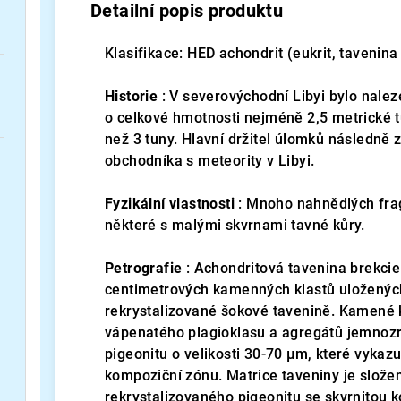
Detailní popis produktu
Klasifikace: HED achondrit (eukrit, tavenina
Historie
: V severovýchodní Libyi bylo nal
o celkové hmotnosti nejméně 2,5 metrické t
než 3 tuny. Hlavní držitel úlomků následně 
obchodníka s meteority v Libyi.
Fyzikální vlastnosti
: Mnoho nahnědlých fra
některé s malými skvrnami tavné kůry.
Petrografie
: Achondritová tavenina brekcie
centimetrových kamenných klastů uloženýc
rekrystalizované šokové tavenině. Kamené k
vápenatého plagioklasu a agregátů jemnozr
pigeonitu o velikosti 30-70 µm, které vykazu
kompoziční zónu. Matrice taveniny je slože
rekrystalizovaného pigeonitu se skvrnitou 