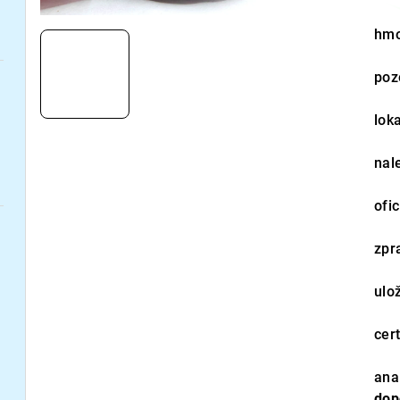
hmo
poz
loka
nal
ofi
zpr
ulo
cert
ana
dop