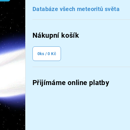
n
Databáze všech meteoritů světa
n
í
Nákupní košík
p
a
0
ks /
0 Kč
n
e
Přijímáme online platby
l