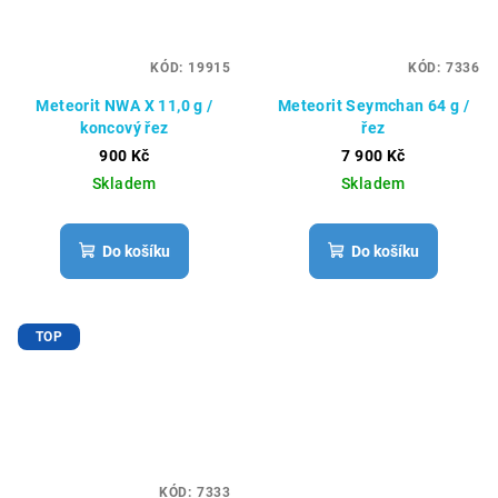
KÓD:
19915
KÓD:
7336
Meteorit NWA X 11,0 g /
Meteorit Seymchan 64 g /
koncový řez
řez
900 Kč
7 900 Kč
Skladem
Skladem
Do košíku
Do košíku
TOP
KÓD:
7333