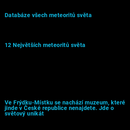
Databáze všech meteoritů světa
22.1.2026
12 Největších meteoritů světa
6.1.2026
Muzeum &amp; média
Ve Frýdku-Místku se nachází muzeum, které
jinde v České republice nenajdete. Jde o
světový unikát
8.2.2026