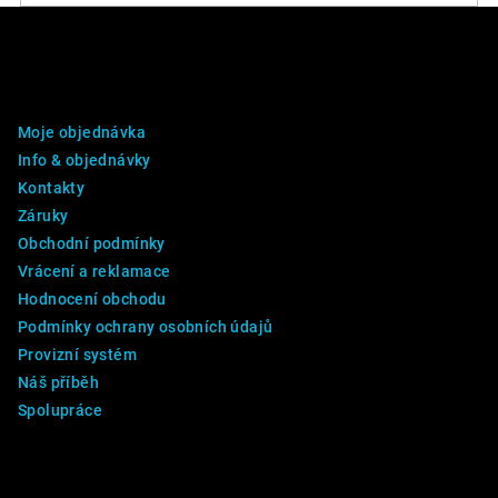
Z
á
p
DALŠÍ INFO
a
Moje objednávka
t
Info & objednávky
í
Kontakty
Záruky
Obchodní podmínky
Vrácení a reklamace
Hodnocení obchodu
Podmínky ochrany osobních údajů
Provizní systém
Náš příběh
Spolupráce