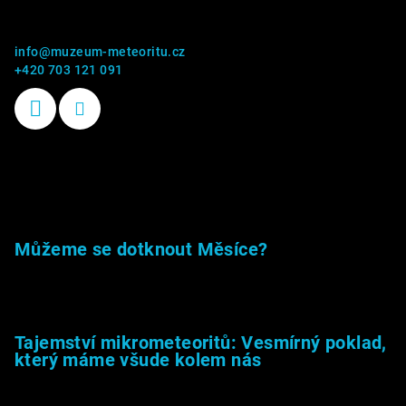
Kontakt
info
@
muzeum-meteoritu.cz
+420 703 121 091
Příběhy kamenů
Můžeme se dotknout Měsíce?
23.5.2026
Tajemství mikrometeoritů: Vesmírný poklad,
který máme všude kolem nás
27.2.2026