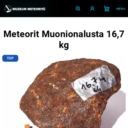
Přejít
na
obsah
Nákupní
Hledat
Přihlášení
Meteorit Muonionalusta 16,7
košík
kg
TOP