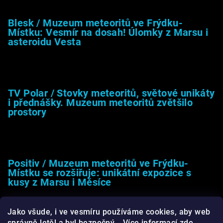
Blesk / Muzeum meteoritů ve Frýdku-
Místku: Vesmír na dosah! Úlomky z Marsu i
asteroidu Vesta
26.4.2025
TV Polar / Stovky meteoritů, světové unikáty
i přednášky. Muzeum meteoritů zvětšilo
prostory
24.4.2025
Positiv / Muzeum meteoritů ve Frýdku-
Místku se rozšiřuje: unikátní expozice s
kusy z Marsu i Měsíce
13.4.2025
Jako všude, i ve vesmíru používáme cookies, aby web
správně letěl a byl bezpečný... Více informací
zde
.