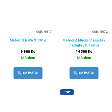
KÓD:
6617
KÓD:
5072
Meteorit NWA X 590 g
Meteorit Muonionalusta /
medaile / 0,5 unce
9 900 Kč
14 500 Kč
Skladem
Skladem
Do košíku
Do košíku
TOP