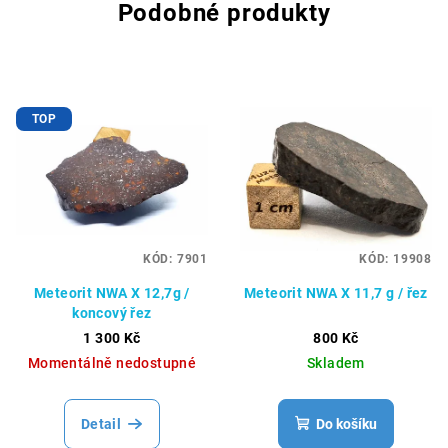
Podobné produkty
TOP
KÓD:
7901
KÓD:
19908
Meteorit NWA X 12,7g /
Meteorit NWA X 11,7 g / řez
koncový řez
1 300 Kč
800 Kč
Momentálně nedostupné
Skladem
Detail
Do košíku