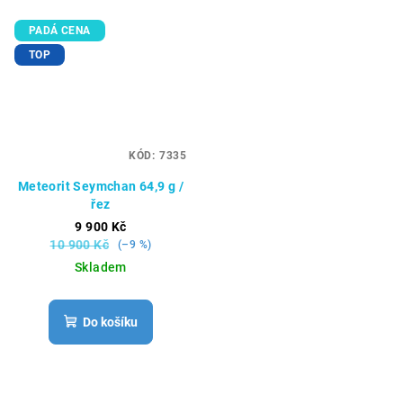
PADÁ CENA
TOP
KÓD:
7335
Meteorit Seymchan 64,9 g /
řez
9 900 Kč
10 900 Kč
(–9 %)
Skladem
Do košíku