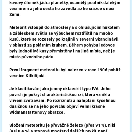
kovový úlomek jádra planetky, osamělý poutník dalekým
vesmírem a jeho cesta ho zavedla až ke srážce s naší
Zemí.
Meteorit vstoupil do atmosféry a s ohlušujícím hukotem
a zábleskem světla se výbuchem roztříštil na mnoho
kusů, které se rozesely po krajině v severní Skandinávii,
v oblasti za polárním kruhem. Během pohybu ledovce
byly jednotlivé kusy přemístěny i na jiná místa, než je
místo původního pád
u.
První fragment meteoritu byl nalezen v roce 1906 poblíž
vesnice
Kitkiöjoki.
Je klasifikován jako jemný oktaedrit typu IVA. Jeho
povrch je pokryt charakteristickou rzí, která vznikla
vlivem zvětrávání. Po rozříznutí a naleptání kyselinou
dusičnou se na jeho povrchu objeví velmi krásné
Widmanstättenovy obrazce.
Složení meteoritu je převážně železo (přes 91 %), nikl
(asi 8,4 %) a stopové množství dalších prvků, např.