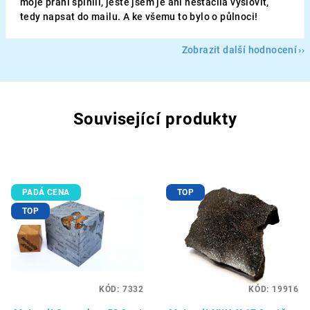
moje přání splnili, ještě jsem je ani nestačila vyslovit,
tedy napsat do mailu. A ke všemu to bylo o půlnoci!
Zobrazit další hodnocení
Související produkty
PADÁ CENA
TOP
TOP
KÓD:
7332
KÓD:
19916