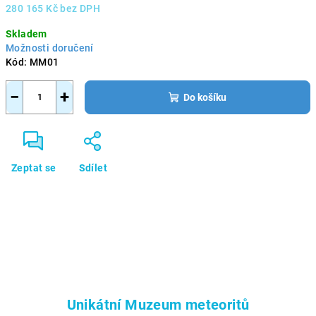
280 165 Kč bez DPH
Měrná
Skladem
cena:
Možnosti doručení
Kód:
MM01
−
+
Do košíku
Zeptat se
Sdílet
Unikátní Muzeum meteoritů