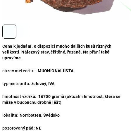
Cena k jednání. K dispozici mnoho dalších kusů různých
velikostí. Nálezový stav, čištěné, řezané. Na přání také
upravíme.
název meteoritu:
MUONIONALUSTA
typ meteoritu:
železný, IVA
hmotnost vzorku:
16700
gramů (aktuální hmotnost, která se
může v budoucnu drobně lišit)
lokalita:
Norrbotten, Švédsko
pozorovaný pád:
NE