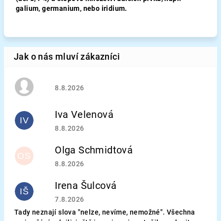
galium, germanium, nebo iridium.
Hodnocení obchodu je 5 z 5 hvězdiček.
8.8.2026
Iva Velenová
IV
Hodnocení obchodu je 5 z 5 hvězdiček.
8.8.2026
Olga Schmidtová
OS
Hodnocení obchodu je 5 z 5 hvězdiček.
8.8.2026
Irena Šulcová
IŠ
Hodnocení obchodu je 5 z 5 hvězdiček.
7.8.2026
Tady neznají slova "nelze, nevíme, nemožné". Všechna