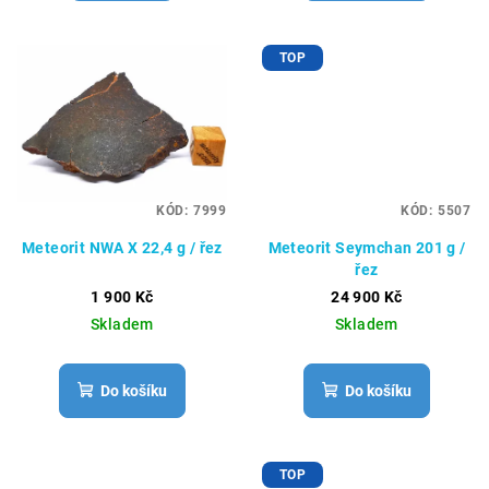
TOP
KÓD:
7999
KÓD:
5507
Meteorit NWA X 22,4 g / řez
Meteorit Seymchan 201 g /
řez
1 900 Kč
24 900 Kč
Skladem
Skladem
Do košíku
Do košíku
TOP