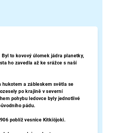
. Byl to kovový úlomek jádra planetky,
ta ho zavedla až ke srážce s naší
ím hukotem a zábleskem světla se
ozesely po krajině v severní
ěhem pohybu ledovce byly jednotlivé
 původního pád
u.
1906 poblíž vesnice
Kitkiöjoki.