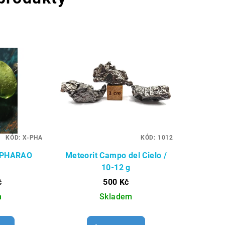
KÓD:
X-PHA
KÓD:
1012
a PHARAO
Meteorit Campo del Cielo /
10-12 g
č
500 Kč
m
Skladem