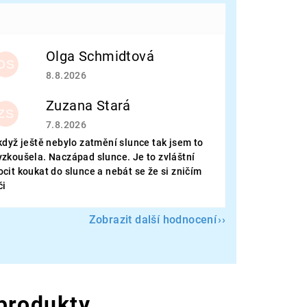
Olga Schmidtová
OS
Hodnocení obchodu je 5 z 5 hvězdiček.
8.8.2026
Zuzana Stará
ZS
Hodnocení obchodu je 5 z 5 hvězdiček.
7.8.2026
 když ještě nebylo zatmění slunce tak jsem to
yzkoušela. Naczápad slunce. Je to zvláštní
ocit koukat do slunce a nebát se že si zničím
či
Zobrazit další hodnocení
 produkty