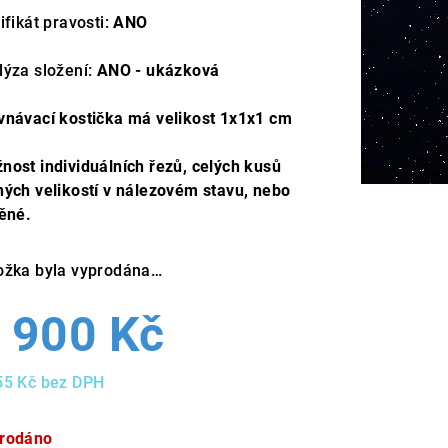
ifikát pravosti:
ANO
lýza složení:
ANO - ukázková
vnávací kostička má velikost 1x1x1 cm
nost individuálních řezů, celých kusů
ných velikostí v nálezovém stavu, nebo
těné.
ožka byla vyprodána…
 900 Kč
55 Kč bez DPH
ná
a:
rodáno