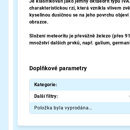
Je klasifikován jako jemný oktaedrit typu IVA
charakteristickou rzí, která vznikla vlivem zvě
kyselinou dusičnou se na jeho povrchu objev
obrazce.
Složení meteoritu je převážně železo (přes 91 
množství dalších prvků, např. galium, german
Doplňkové parametry
Kategorie
:
Další filtry
:
Položka byla vyprodána…