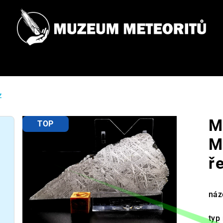
Z
M
TOP
M
ř
náz
typ