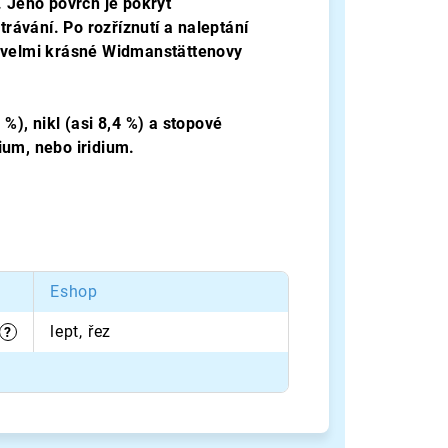
. Jeho povrch je pokryt
trávání. Po rozříznutí a naleptání
í velmi krásné Widmanstättenovy
%), nikl (asi 8,4 %) a stopové
ium, nebo iridium.
Eshop
lept, řez
?