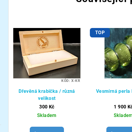
TOP
KÓD:
X-KR
Dřevěná krabička / různá
Vesmírná perl
velikost
300 Kč
1 900 K
Skladem
Sklade