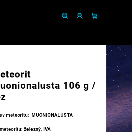
Hledat
Přihlášení
Nákupní
košík
eteorit
uonionalusta 106 g /
ez
ev meteoritu:
MUONIONALUSTA
 meteoritu:
železný, IVA