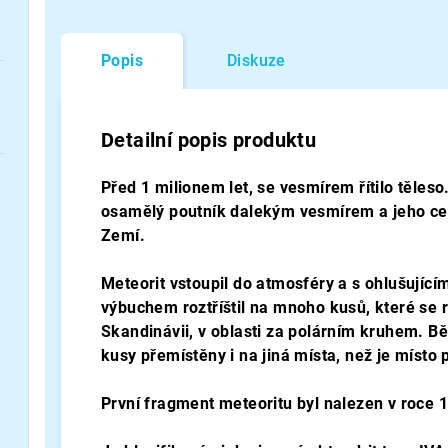
Popis
Diskuze
Detailní popis produktu
Před 1 milionem let, se vesmírem řítilo těleso
osamělý poutník dalekým vesmírem a jeho ces
Zemí.
Meteorit vstoupil do atmosféry a s ohlušujíc
výbuchem roztříštil na mnoho kusů, které se r
Skandinávii, v oblasti za polárním kruhem. B
kusy přemístěny i na jiná místa, než je místo
První fragment meteoritu byl nalezen v roce 