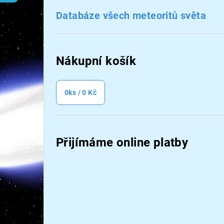
n
Databáze všech meteoritů světa
n
í
Nákupní košík
p
a
0
ks /
0 Kč
n
e
Přijímáme online platby
l