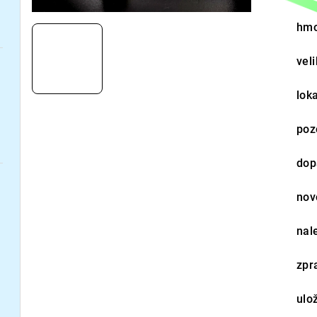
hmo
vel
loka
poz
dop
nov
nal
zpr
ulo