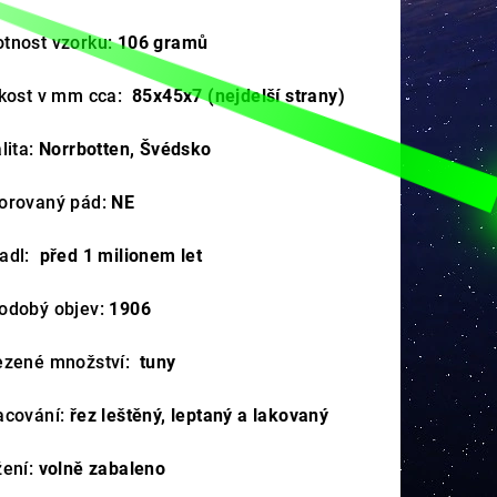
tnost vzorku:
106
gramů
ikost v mm cca:
85x45x7
(nejdelší strany)
lita:
Norrbotten, Švédsko
orovaný pád:
NE
adl:
před 1 milionem let
odobý objev:
1906
ezené množství:
tuny
acování:
řez leštěný, leptaný a lakovaný
žení:
volně zabaleno