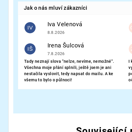
Iva Velenová
IV
Hodnocení obchodu je 5 z 5 hvězdiček.
8.8.2026
Irena Šulcová
IŠ
Hodnocení obchodu je 5 z 5 hvězdiček.
7.8.2026
Tady neznají slova "nelze, nevíme, nemožné".
I
Všechna moje přání splnili, ještě jsem je ani
v
nestačila vyslovit, tedy napsat do mailu. A ke
p
všemu to bylo o půlnoci!
o
Související