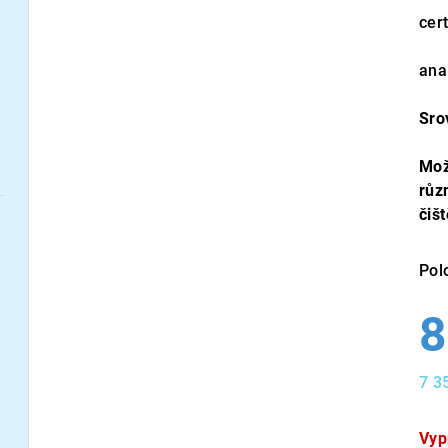
cert
ana
Sro
Mož
růz
čiš
Pol
8
7 3
Měr
cen
Vyp