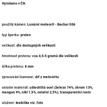
Vyrobeno v ČR.
použitý kámen:
Lunární meteorit - Bechar 006
typ šperku:
prsten
velikost:
dle dostupných velikostí
hmotnost prstenu:
cca
4,5-5 gramů dle velikosti
šířka prstenu:
8
mm
zpracování kamene:
drť z meteoritu
ostatní materiál:
ušlechtilá ocel (železo 74%, chrom 13%,
mangan 9%, nikl 1,5%, ostatní 2,5%), transparentní resin
uložení:
krabička viz. foto