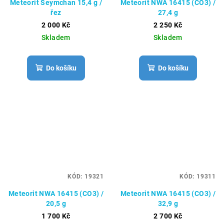
Meteorit Seymchan 15,4 g /
Meteorit NWA 16415 (CO3) /
řez
27,4 g
2 000 Kč
2 250 Kč
Skladem
Skladem
Do košíku
Do košíku
KÓD:
19321
KÓD:
19311
Meteorit NWA 16415 (CO3) /
Meteorit NWA 16415 (CO3) /
20,5 g
32,9 g
1 700 Kč
2 700 Kč