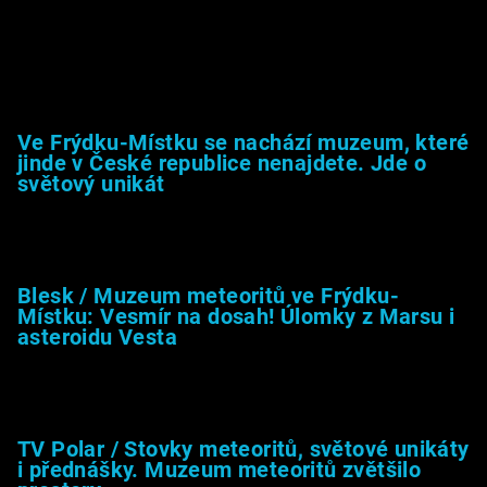
Muzeum &amp; média
Ve Frýdku-Místku se nachází muzeum, které
jinde v České republice nenajdete. Jde o
světový unikát
8.2.2026
Blesk / Muzeum meteoritů ve Frýdku-
Místku: Vesmír na dosah! Úlomky z Marsu i
asteroidu Vesta
26.4.2025
TV Polar / Stovky meteoritů, světové unikáty
i přednášky. Muzeum meteoritů zvětšilo