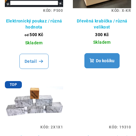
KÓD:
P500
KÓD:
X-KR
Elektronický poukaz / různá
Dřevěná krabička / různá
hodnota
velikost
500 Kč
300 Kč
od
Skladem
Skladem
Do košíku
Detail
TOP
KÓD:
2X1X1
KÓD:
19310