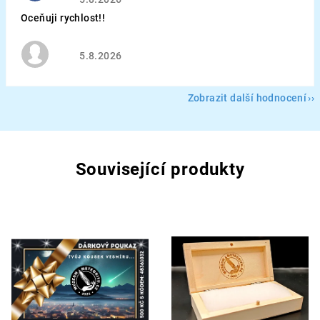
Oceňuji rychlost!!
Hodnocení obchodu je 5 z 5 hvězdiček.
5.8.2026
Zobrazit další hodnocení
Související produkty