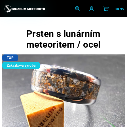
Přejít
na
obsah
Nákupní
Hledat
Přihlášení
Prsten s lunárním
košík
meteoritem / ocel
TOP
Zakázková výroba