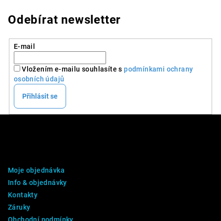
Odebírat newsletter
E-mail
Vložením e-mailu souhlasíte s
podmínkami ochrany
osobních údajů
Přihlásit se
Z
á
p
DALŠÍ INFO
a
Moje objednávka
t
Info & objednávky
í
Kontakty
Záruky
Obchodní podmínky