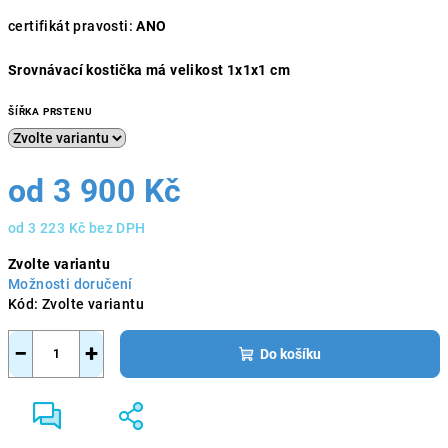
certifikát pravosti:
ANO
Srovnávací kostička má velikost 1x1x1 cm
ŠÍŘKA PRSTENU
od
3 900 Kč
od
3 223 Kč
bez DPH
Měrná
Zvolte variantu
cena:
Možnosti doručení
Kód:
Zvolte variantu
−
+
Do košíku