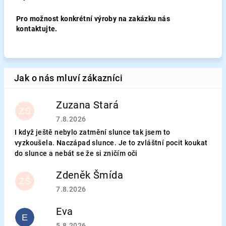
Pro možnost konkrétní výroby na zakázku nás
kontaktujte.
Zuzana Stará
ZS
Hodnocení obchodu je 5 z 5 hvězdiček.
7.8.2026
I když ještě nebylo zatmění slunce tak jsem to
vyzkoušela. Naczápad slunce. Je to zvláštní pocit koukat
do slunce a nebát se že si zničím oči
Zdeněk Šmída
ZŠ
Hodnocení obchodu je 5 z 5 hvězdiček.
7.8.2026
Eva
E
Hodnocení obchodu je 5 z 5 hvězdiček.
5.8.2026