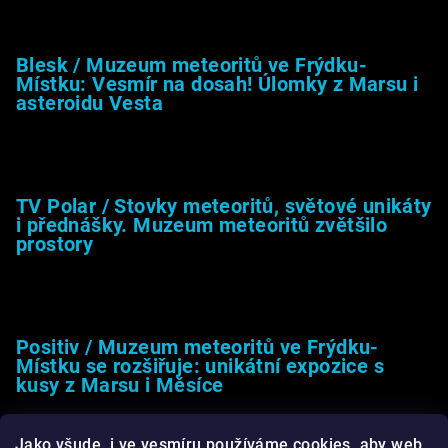
8.2.2026
Blesk / Muzeum meteoritů ve Frýdku-
Místku: Vesmír na dosah! Úlomky z Marsu i
asteroidu Vesta
26.4.2025
TV Polar / Stovky meteoritů, světové unikáty
i přednášky. Muzeum meteoritů zvětšilo
prostory
24.4.2025
Positiv / Muzeum meteoritů ve Frýdku-
Místku se rozšiřuje: unikátní expozice s
kusy z Marsu i Měsíce
13.4.2025
Jako všude, i ve vesmíru používáme cookies, aby web