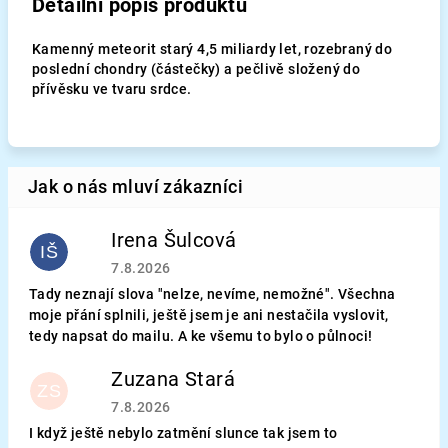
Detailní popis produktu
Kamenný meteorit starý 4,5 miliardy let, rozebraný do
poslední chondry (částečky) a pečlivě složený do
přívěsku ve tvaru srdce.
Irena Šulcová
IŠ
Hodnocení obchodu je 5 z 5 hvězdiček.
7.8.2026
Tady neznají slova "nelze, nevíme, nemožné". Všechna
moje přání splnili, ještě jsem je ani nestačila vyslovit,
tedy napsat do mailu. A ke všemu to bylo o půlnoci!
Zuzana Stará
ZS
Hodnocení obchodu je 5 z 5 hvězdiček.
7.8.2026
I když ještě nebylo zatmění slunce tak jsem to