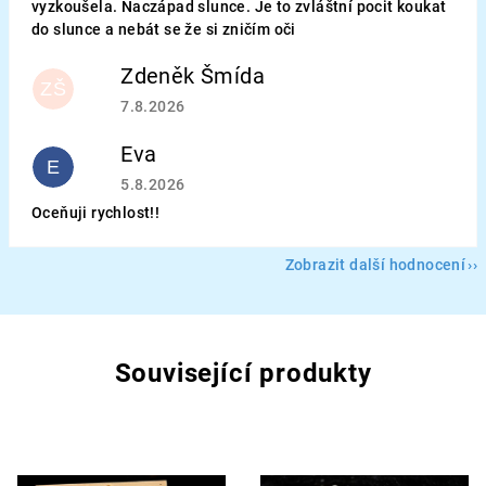
vyzkoušela. Naczápad slunce. Je to zvláštní pocit koukat
do slunce a nebát se že si zničím oči
Zdeněk Šmída
ZŠ
Hodnocení obchodu je 5 z 5 hvězdiček.
7.8.2026
Eva
E
Hodnocení obchodu je 5 z 5 hvězdiček.
5.8.2026
Oceňuji rychlost!!
Zobrazit další hodnocení
Související produkty