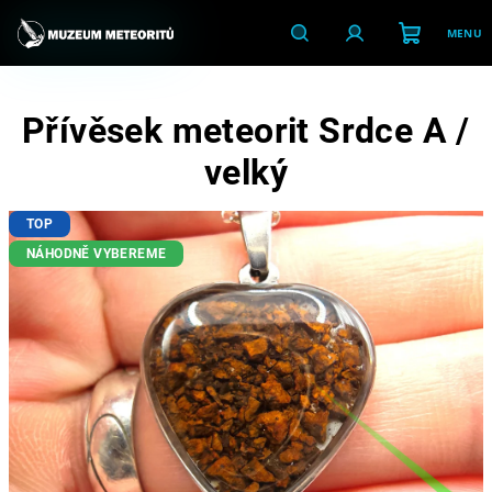
Přejít
na
obsah
Nákupní
Hledat
Přihlášení
Přívěsek meteorit Srdce A /
košík
velký
TOP
NÁHODNĚ VYBEREME