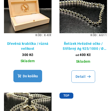
KÓD:
X-KR
KÓD:
AG11
Dřevěná krabička / různá
Řetízek Hvězdné očko /
velikost
Stříbrný Ag 925/1000 / Ø
1,75 mm
300 Kč
400 Kč
od
Skladem
Skladem
Do košíku
Detail
TOP