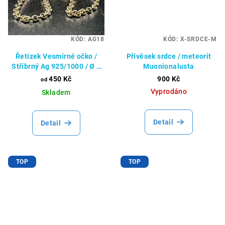
KÓD:
AG18
KÓD:
X-SRDCE-M
Řetízek Vesmírné očko /
Přívěsek srdce / meteorit
Stříbrný Ag 925/1000 / Ø 2
Muonionalusta
mm
450 Kč
900 Kč
od
Vyprodáno
Skladem
Detail
Detail
TOP
TOP