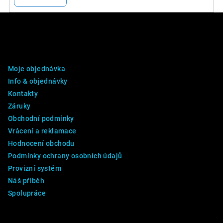
Z
á
p
DALŠÍ INFO
a
Moje objednávka
t
Info & objednávky
í
Kontakty
Záruky
Obchodní podmínky
Vrácení a reklamace
Hodnocení obchodu
Podmínky ochrany osobních údajů
Provizní systém
Náš příběh
Spolupráce