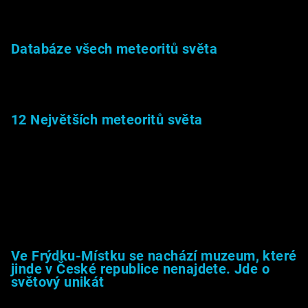
27.2.2026
Databáze všech meteoritů světa
22.1.2026
12 Největších meteoritů světa
6.1.2026
Muzeum &amp; média
Ve Frýdku-Místku se nachází muzeum, které
jinde v České republice nenajdete. Jde o
světový unikát