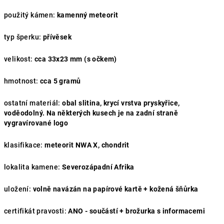
použitý kámen:
kamenný meteorit
typ šperku:
přívěsek
velikost:
cca 33x23 mm (s očkem)
hmotnost:
cca 5 gramů
ostatní materiál:
obal slitina, krycí vrstva pryskyřice,
voděodolný. Na některých kusech je na zadní straně
vygravírované logo
klasifikace:
meteorit NWA X, chondrit
lokalita kamene:
Severozápadní Afrika
uložení:
volně navázán na papírové kartě + kožená šňůrka
certifikát pravosti:
ANO - součástí + brožurka s informacemi