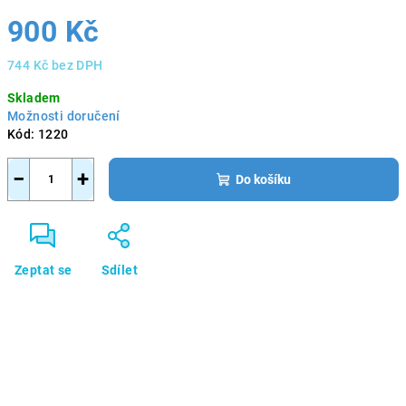
900 Kč
744 Kč bez DPH
Měrná
Skladem
cena:
Možnosti doručení
Kód:
1220
−
+
Do košíku
Zeptat se
Sdílet