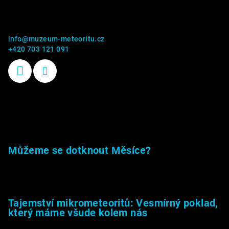
Kontakt
info
@
muzeum-meteoritu.cz
+420 703 121 091
Příběhy kamenů
Můžeme se dotknout Měsíce?
23.5.2026
Tajemství mikrometeoritů: Vesmírný poklad,
který máme všude kolem nás