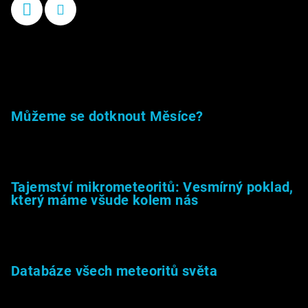
Příběhy kamenů
Můžeme se dotknout Měsíce?
23.5.2026
Tajemství mikrometeoritů: Vesmírný poklad,
který máme všude kolem nás
27.2.2026
Databáze všech meteoritů světa
22.1.2026