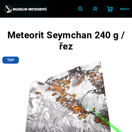
Přejít
na
obsah
Nákupní
Hledat
Přihlášení
Meteorit Seymchan 240 g /
košík
řez
TOP