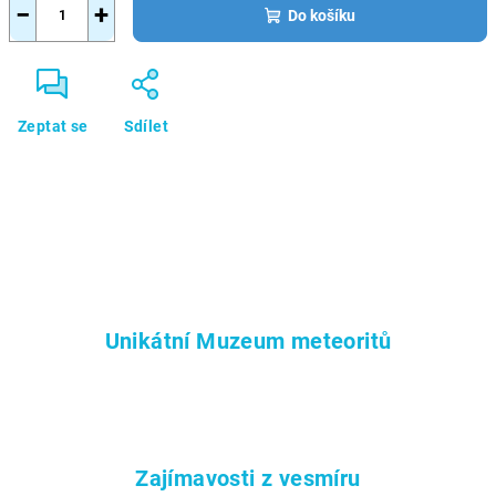
−
+
Do košíku
Zeptat se
Sdílet
Unikátní Muzeum meteoritů
Zajímavosti z vesmíru