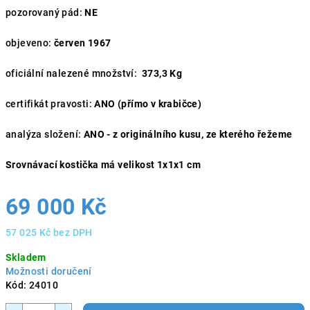
pozorovaný pád:
NE
objeveno:
červen 1967
oficiální nalezené množství:
373,3 Kg
certifikát pravosti:
ANO (přímo v krabičce)
analýza složení:
ANO - z originálního kusu, ze kterého řežeme
Srovnávací kostička má velikost 1x1x1 cm
69 000 Kč
57 025 Kč bez DPH
Měrná
Skladem
cena:
Možnosti doručení
Kód:
24010