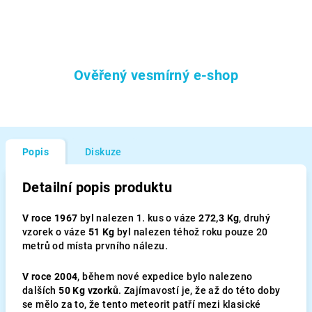
Ověřený vesmírný e-shop
Popis
Diskuze
Detailní popis produktu
V roce 1967
byl nalezen 1. kus o váze
272,3 Kg
, druhý
vzorek o váze
51 Kg
byl nalezen téhož roku pouze 20
metrů od místa prvního nálezu.
V roce 2004
, během nové expedice bylo nalezeno
dalších
50 Kg vzorků
. Zajímavostí je, že až do této doby
se mělo za to, že tento meteorit patří mezi klasické