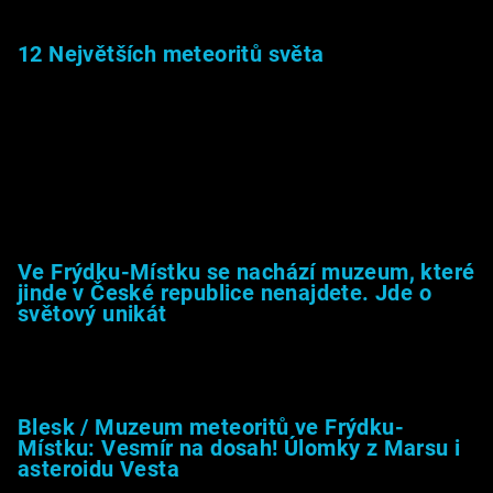
12 Největších meteoritů světa
6.1.2026
Muzeum &amp; média
Ve Frýdku-Místku se nachází muzeum, které
jinde v České republice nenajdete. Jde o
světový unikát
8.2.2026
Blesk / Muzeum meteoritů ve Frýdku-
Místku: Vesmír na dosah! Úlomky z Marsu i
asteroidu Vesta