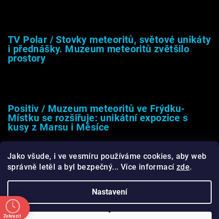
26.4.2025
TV Polar / Stovky meteoritů, světové unikáty
i přednášky. Muzeum meteoritů zvětšilo
prostory
24.4.2025
Positiv / Muzeum meteoritů ve Frýdku-
Místku se rozšiřuje: unikátní expozice s
kusy z Marsu i Měsíce
13.4.2025
Jako všude, i ve vesmíru používáme cookies, aby web
správně letěl a byl bezpečný... Více informací
zde
.
Nastavení
Copyright 2026
Muzeum meteoritů.cz
. Všechna práva
vyhrazena.
Upravit nastavení cookies
Zobrazit