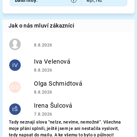
?
Další filtry
:
lept, řez
Hodnocení obchodu je 5 z 5 hvězdiček.
8.8.2026
Iva Velenová
IV
Hodnocení obchodu je 5 z 5 hvězdiček.
8.8.2026
Olga Schmidtová
OS
Hodnocení obchodu je 5 z 5 hvězdiček.
8.8.2026
Irena Šulcová
IŠ
Hodnocení obchodu je 5 z 5 hvězdiček.
7.8.2026
Tady neznají slova "nelze, nevíme, nemožné". Všechna
moje přání splnili, ještě jsem je ani nestačila vyslovit,
tedy napsat do mailu. A ke všemu to bylo o půlnoci!