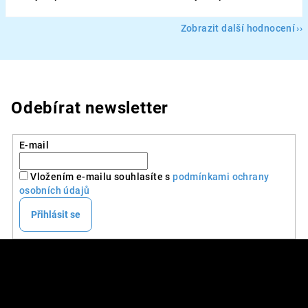
Zobrazit další hodnocení
Odebírat newsletter
E-mail
Vložením e-mailu souhlasíte s
podmínkami ochrany
osobních údajů
Přihlásit se
Z
á
p
DALŠÍ INFO
a