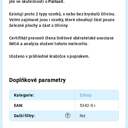
jde ve skutečnosti o
Pallasit.
Existují proto 2 typy vzorků, s nebo bez krystalů Olivínu.
Velmi zajímavé jsou i vzorky, které obsahují část pouze
železné plochy a část s Olivíny.
Certifikát pravosti člena Světové sběratelské asociace
IMCA a analýza složení tohoto meteoritu.
Uloženo v průhledné krabičce s popiskem.
Doplňkové parametry
Kategorie
:
Eshop
EAN
:
5342-S-i
?
Další filtry
:
řez