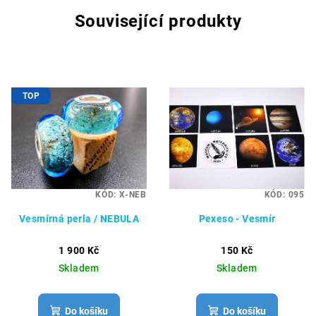
Související produkty
TOP
KÓD:
X-NEB
KÓD:
095
Vesmírná perla / NEBULA
Pexeso - Vesmír
1 900 Kč
150 Kč
Skladem
Skladem
Do košíku
Do košíku