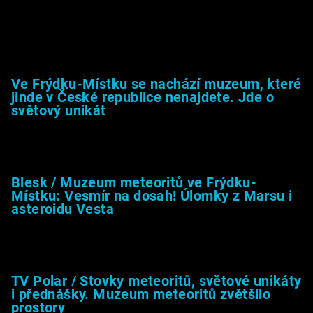
Muzeum &amp; média
Ve Frýdku-Místku se nachází muzeum, které
jinde v České republice nenajdete. Jde o
světový unikát
8.2.2026
Blesk / Muzeum meteoritů ve Frýdku-
Místku: Vesmír na dosah! Úlomky z Marsu i
asteroidu Vesta
26.4.2025
TV Polar / Stovky meteoritů, světové unikáty
i přednášky. Muzeum meteoritů zvětšilo
prostory