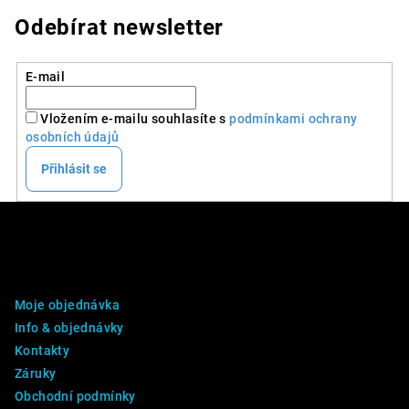
Odebírat newsletter
E-mail
Vložením e-mailu souhlasíte s
podmínkami ochrany
osobních údajů
Přihlásit se
Z
á
p
DALŠÍ INFO
a
Moje objednávka
t
Info & objednávky
í
Kontakty
Záruky
Obchodní podmínky