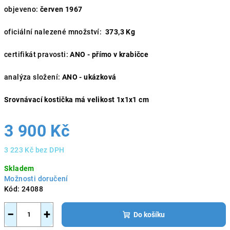
objeveno:
červen 1967
oficiální nalezené množství:
373,3 Kg
certifikát pravosti:
ANO - přímo v krabičce
analýza složení:
ANO - ukázková
Srovnávací kostička má velikost 1x1x1 cm
3 900 Kč
3 223 Kč bez DPH
Měrná
Skladem
cena:
Možnosti doručení
Kód:
24088
−
+
Do košíku