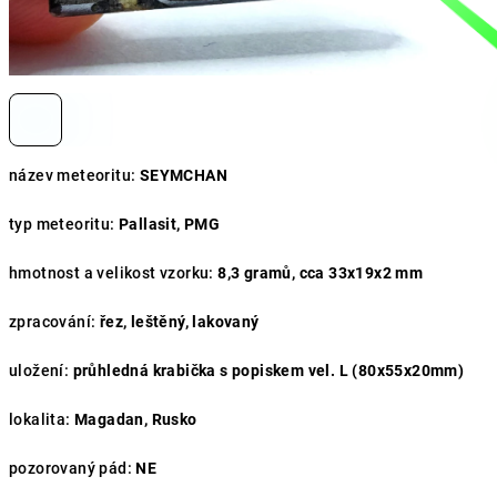
název meteoritu:
SEYMCHAN
typ meteoritu:
Pallasit, PMG
hmotnost a velikost vzorku:
8,3
gramů, cca 33x19x2 mm
zpracování:
řez, leštěný, lakovaný
uložení:
průhledná krabička s popiskem vel. L (80x55x20mm)
lokalita:
Magadan, Rusko
pozorovaný pád:
NE