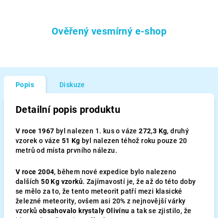
Ověřený vesmírný e-shop
Popis
Diskuze
Detailní popis produktu
V roce 1967
byl nalezen 1. kus o váze
272,3 Kg
, druhý
vzorek o váze
51 Kg
byl nalezen téhož roku pouze 20
metrů od místa prvního nálezu.
V roce 2004
, během nové expedice bylo nalezeno
dalších
50 Kg vzorků
. Zajímavostí je, že až do této doby
se mělo za to, že tento meteorit patří mezi klasické
železné meteority, ovšem asi 20% z nejnovější várky
vzorků
obsahovalo krystaly Olivínu
a tak se zjistilo, že