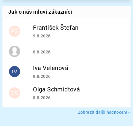
František Štefan
FŠ
Hodnocení obchodu je 5 z 5 hvězdiček.
9.8.2026
Hodnocení obchodu je 5 z 5 hvězdiček.
8.8.2026
Iva Velenová
IV
Hodnocení obchodu je 5 z 5 hvězdiček.
8.8.2026
Olga Schmidtová
OS
Hodnocení obchodu je 5 z 5 hvězdiček.
8.8.2026
Zobrazit další hodnocení