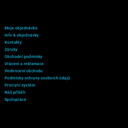
á
p
DALŠÍ INFO
a
Moje objednávka
t
Info & objednávky
í
Kontakty
Záruky
Obchodní podmínky
Vrácení a reklamace
Hodnocení obchodu
Podmínky ochrany osobních údajů
Provizní systém
Náš příběh
Spolupráce
Kontakt