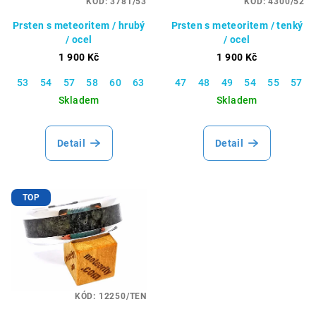
KÓD:
3781/53
KÓD:
4300/52
Prsten s meteoritem / hrubý
Prsten s meteoritem / tenký
/ ocel
/ ocel
1 900 Kč
1 900 Kč
53
54
57
58
60
63
65
47
66
48
67
49
70
54
55
57
Skladem
Skladem
Detail
Detail
TOP
KÓD:
12250/TEN