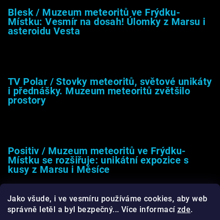
Blesk / Muzeum meteoritů ve Frýdku-
Místku: Vesmír na dosah! Úlomky z Marsu i
asteroidu Vesta
26.4.2025
TV Polar / Stovky meteoritů, světové unikáty
i přednášky. Muzeum meteoritů zvětšilo
prostory
24.4.2025
Positiv / Muzeum meteoritů ve Frýdku-
Místku se rozšiřuje: unikátní expozice s
kusy z Marsu i Měsíce
13.4.2025
Jako všude, i ve vesmíru používáme cookies, aby web
správně letěl a byl bezpečný... Více informací
zde
.