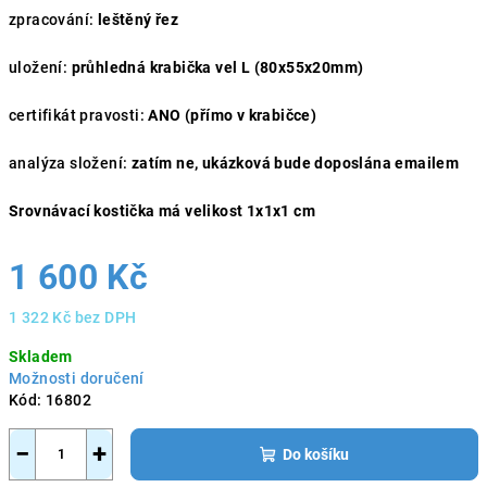
zpracování:
leštěný řez
uložení:
průhledná krabička vel L (80x55x20mm)
certifikát pravosti:
ANO (přímo v krabičce)
analýza složení:
zatím ne, ukázková bude doposlána emailem
Srovnávací kostička má velikost 1x1x1 cm
1 600 Kč
1 322 Kč bez DPH
Měrná
Skladem
cena:
Možnosti doručení
Kód:
16802
−
+
Do košíku