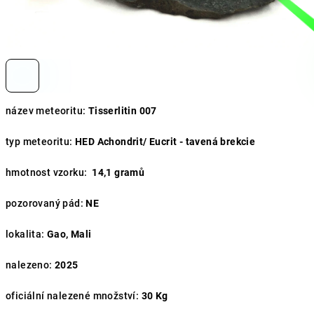
název meteoritu:
Tisserlitin 007
typ meteoritu:
HED Achondrit/ Eucrit - tavená brekcie
hmotnost vzorku:
14,1 gramů
pozorovaný pád:
NE
lokalita:
Gao, Mali
nalezeno:
2025
oficiální nalezené množství:
30
Kg