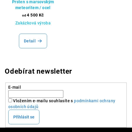
Prsten s marsovským
meteoritem / ocel
4 500 Kč
od
Zakázková výroba
Detail
Odebírat newsletter
E-mail
Vložením e-mailu souhlasíte s
podmínkami ochrany
osobních údajů
Přihlásit se
Z