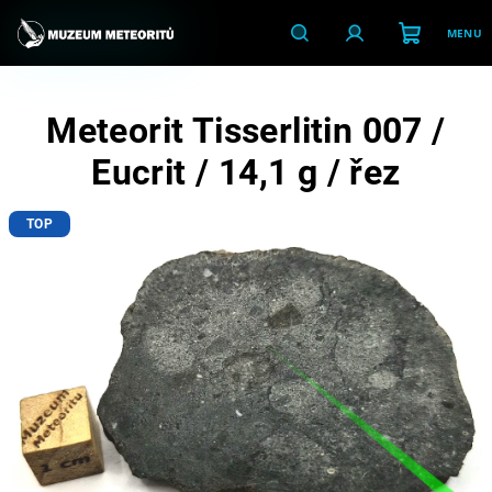
Přejít
na
obsah
Nákupní
Hledat
Přihlášení
Meteorit Tisserlitin 007 /
košík
Eucrit / 14,1 g / řez
TOP