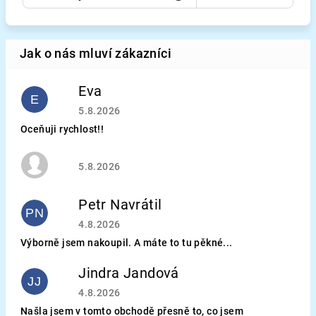
Eva
E
Hodnocení obchodu je 5 z 5 hvězdiček.
5.8.2026
Oceňuji rychlost!!
Hodnocení obchodu je 5 z 5 hvězdiček.
5.8.2026
Petr Navrátil
PN
Hodnocení obchodu je 5 z 5 hvězdiček.
4.8.2026
Výborně jsem nakoupil. A máte to tu pěkné...
Jindra Jandová
JJ
Hodnocení obchodu je 5 z 5 hvězdiček.
4.8.2026
Našla jsem v tomto obchodě přesně to, co jsem