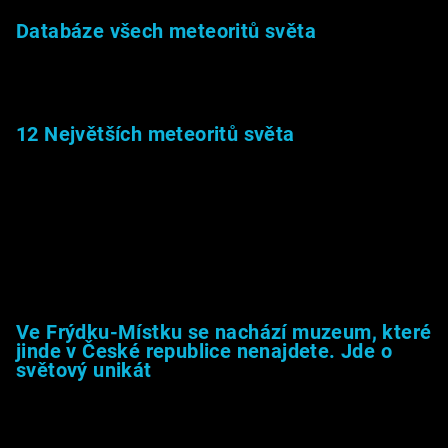
Databáze všech meteoritů světa
22.1.2026
12 Největších meteoritů světa
6.1.2026
Muzeum &amp; média
Ve Frýdku-Místku se nachází muzeum, které
jinde v České republice nenajdete. Jde o
světový unikát
8.2.2026