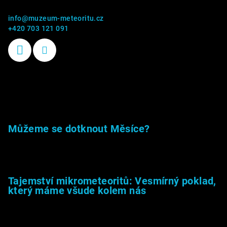
info
@
muzeum-meteoritu.cz
+420 703 121 091
Příběhy kamenů
Můžeme se dotknout Měsíce?
23.5.2026
Tajemství mikrometeoritů: Vesmírný poklad,
který máme všude kolem nás
27.2.2026