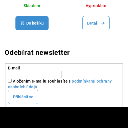
Skladem
Vyprodáno
Do košíku
Detail
Odebírat newsletter
E-mail
Vložením e-mailu souhlasíte s
podmínkami ochrany
osobních údajů
Přihlásit se
Z
á
p
DALŠÍ INFO