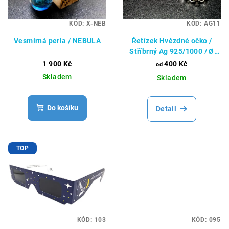
KÓD:
X-NEB
KÓD:
AG11
Vesmírná perla / NEBULA
Řetízek Hvězdné očko /
Stříbrný Ag 925/1000 / Ø
1,75 mm
1 900 Kč
400 Kč
od
Skladem
Skladem
Do košíku
Detail
TOP
KÓD:
103
KÓD:
095