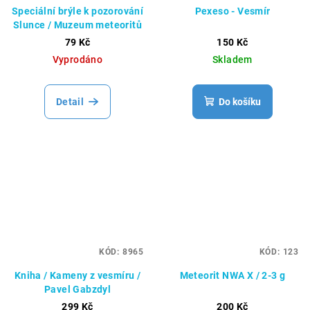
Speciální brýle k pozorování
Pexeso - Vesmír
Slunce / Muzeum meteoritů
79 Kč
150 Kč
Vyprodáno
Skladem
Detail
Do košíku
KÓD:
8965
KÓD:
123
Kniha / Kameny z vesmíru /
Meteorit NWA X / 2-3 g
Pavel Gabzdyl
299 Kč
200 Kč