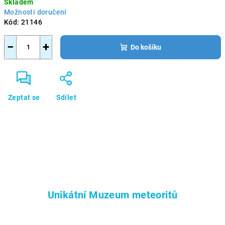
Skladem
cena:
Možnosti doručení
Kód:
21146
−
+
Do košíku
Zeptat se
Sdílet
Unikátní Muzeum meteoritů