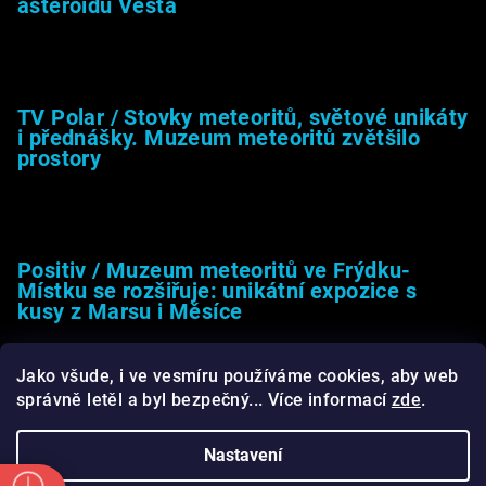
asteroidu Vesta
26.4.2025
TV Polar / Stovky meteoritů, světové unikáty
i přednášky. Muzeum meteoritů zvětšilo
prostory
24.4.2025
Positiv / Muzeum meteoritů ve Frýdku-
Místku se rozšiřuje: unikátní expozice s
kusy z Marsu i Měsíce
13.4.2025
Jako všude, i ve vesmíru používáme cookies, aby web
správně letěl a byl bezpečný... Více informací
zde
.
Nastavení