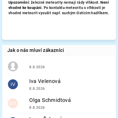
Upozornění:
železné meteority nemají rády vlhkost.
Není
vhodné ke koupání
. Po kontaktu meteoritu s vlhkostí je
vhodné meteorit vysušit např. suchým čistícím hadříkem.
Hodnocení obchodu je 5 z 5 hvězdiček.
8.8.2026
Iva Velenová
IV
Hodnocení obchodu je 5 z 5 hvězdiček.
8.8.2026
Olga Schmidtová
OS
Hodnocení obchodu je 5 z 5 hvězdiček.
8.8.2026