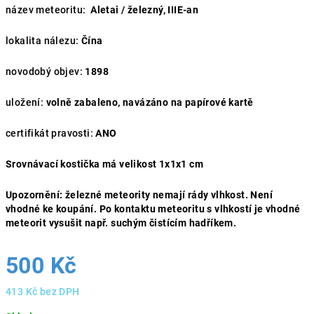
název meteoritu:
Aletai / železný, IIIE-an
lokalita nálezu:
Čína
novodobý objev:
1898
uložení:
volně zabaleno, navázáno na papírové kartě
certifikát pravosti:
ANO
Srovnávací kostička má velikost 1x1x1 cm
Upozornění:
železné meteority nemají rády vlhkost.
Není
vhodné ke koupání. Po kontaktu meteoritu s vlhkostí je vhodné
meteorit vysušit např. suchým čistícím hadříkem.
500 Kč
413 Kč bez DPH
Měrná