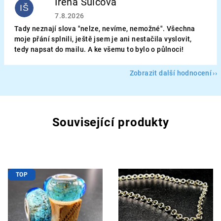
Irena Šulcová
IŠ
Hodnocení obchodu je 5 z 5 hvězdiček.
7.8.2026
Tady neznají slova "nelze, nevíme, nemožné". Všechna
moje přání splnili, ještě jsem je ani nestačila vyslovit,
tedy napsat do mailu. A ke všemu to bylo o půlnoci!
Zobrazit další hodnocení
Související produkty
TOP