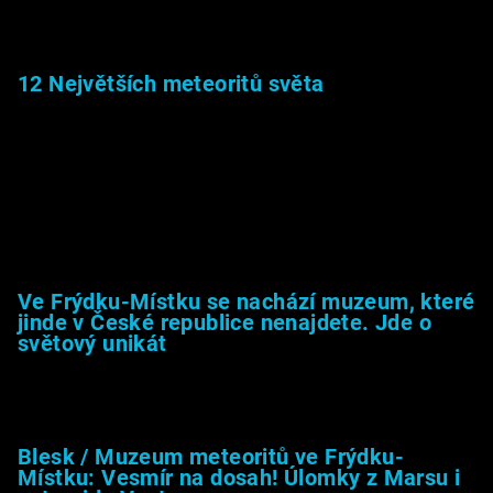
22.1.2026
12 Největších meteoritů světa
6.1.2026
Muzeum &amp; média
Ve Frýdku-Místku se nachází muzeum, které
jinde v České republice nenajdete. Jde o
světový unikát
8.2.2026
Blesk / Muzeum meteoritů ve Frýdku-
Místku: Vesmír na dosah! Úlomky z Marsu i