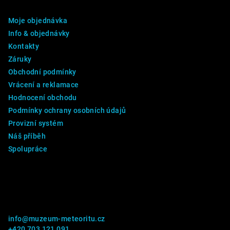
a
Moje objednávka
t
Info & objednávky
í
Kontakty
Záruky
Obchodní podmínky
Vrácení a reklamace
Hodnocení obchodu
Podmínky ochrany osobních údajů
Provizní systém
Náš příběh
Spolupráce
Kontakt
info
@
muzeum-meteoritu.cz
+420 703 121 091