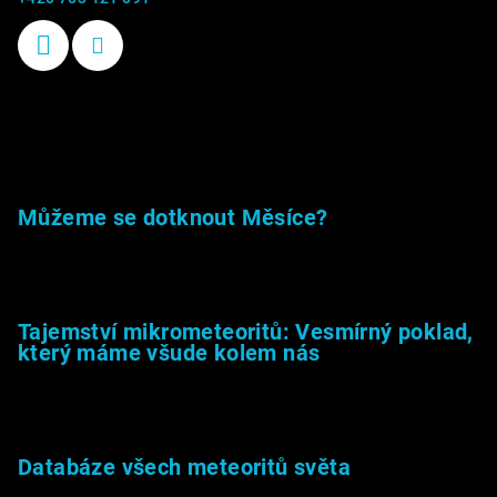
Příběhy kamenů
Můžeme se dotknout Měsíce?
23.5.2026
Tajemství mikrometeoritů: Vesmírný poklad,
který máme všude kolem nás
27.2.2026
Databáze všech meteoritů světa