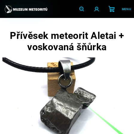
Přejít
na
obsah
Nákupní
Hledat
Přihlášení
Přívěsek meteorit Aletai +
košík
voskovaná šňůrka