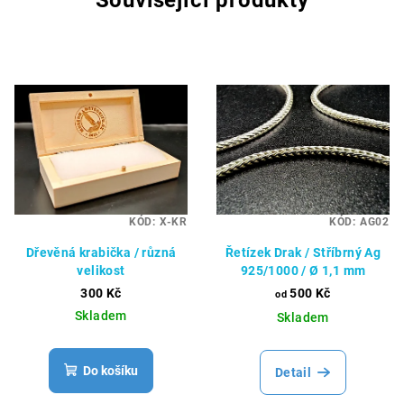
Související produkty
KÓD:
X-KR
KÓD:
AG02
Dřevěná krabička / různá
Řetízek Drak / Stříbrný Ag
velikost
925/1000 / Ø 1,1 mm
300 Kč
500 Kč
od
Skladem
Skladem
Do košíku
Detail