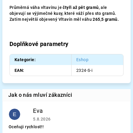
Průměrná váha vltavínu je
čtyři až pět gramů
, ale
objevují se výjimečné kusy, které váží přes sto gramů.
Zatím největší objevený Vltavín měl váhu
265,5 gramů.
Doplňkové parametry
Kategorie
:
Eshop
EAN
:
2324-S-i
Eva
E
Hodnocení obchodu je 5 z 5 hvězdiček.
5.8.2026
Oceňuji rychlost!!