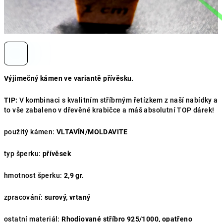
Výjimečný kámen ve variantě přívěsku.
TIP:
V kombinaci s kvalitním stříbrným řetízkem z naší nabídky a
to vše zabaleno v dřevěné krabičce a máš absolutní TOP dárek!
použitý kámen:
VLTAVÍN/MOLDAVITE
typ šperku:
přívěsek
hmotnost šperku:
2,9 gr.
zpracování:
surový, vrtaný
ostatní materiál:
Rhodiované stříbro
925/1000, opatřeno