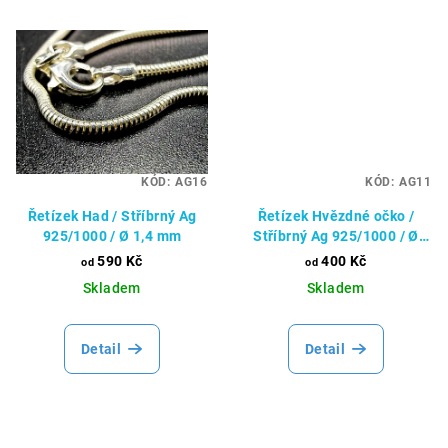
KÓD:
AG16
KÓD:
AG11
Řetízek Had / Stříbrný Ag
Řetízek Hvězdné očko /
925/1000 / Ø 1,4 mm
Stříbrný Ag 925/1000 / Ø
1,75 mm
590 Kč
400 Kč
od
od
Skladem
Skladem
Detail
Detail