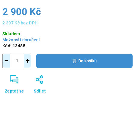
2 900 Kč
2 397 Kč bez DPH
Měrná
Skladem
cena:
Možnosti doručení
Kód:
13485
−
+
Do košíku
Zeptat se
Sdílet