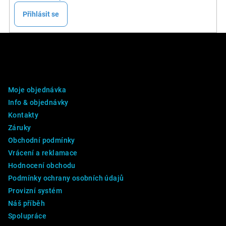
Přihlásit se
Z
á
p
DALŠÍ INFO
a
Moje objednávka
t
Info & objednávky
í
Kontakty
Záruky
Obchodní podmínky
Vrácení a reklamace
Hodnocení obchodu
Podmínky ochrany osobních údajů
Provizní systém
Náš příběh
Spolupráce