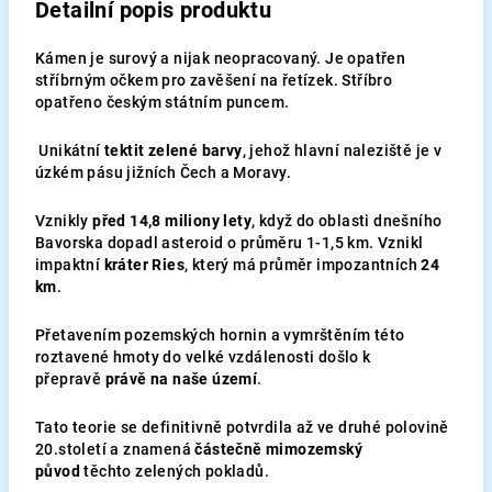
Detailní popis produktu
Kámen je surový a nijak neopracovaný. Je opatřen
stříbrným očkem pro zavěšení na řetízek. Stříbro
opatřeno českým státním puncem.
Unikátní
tektit zelené barvy
, jehož hlavní naleziště je v
úzkém pásu jižních Čech a Moravy.
Vznikly
před 14,8 miliony lety
, když do oblasti dnešního
Bavorska dopadl asteroid o průměru 1-1,5 km. Vznikl
impaktní
kráter Ries
, který má průměr impozantních
24
km
.
Přetavením pozemských hornin a vymrštěním této
roztavené hmoty do velké vzdálenosti došlo k
přepravě
právě na naše území
.
Tato teorie se definitivně potvrdila až ve druhé polovině
20.století a znamená
částečně mimozemský
původ
těchto zelených pokladů.