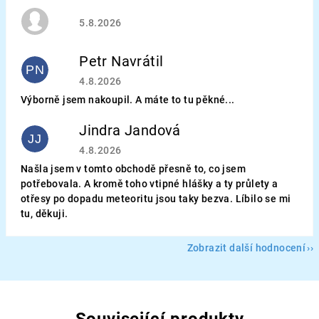
Hodnocení obchodu je 5 z 5 hvězdiček.
5.8.2026
Petr Navrátil
PN
Hodnocení obchodu je 5 z 5 hvězdiček.
4.8.2026
Výborně jsem nakoupil. A máte to tu pěkné...
Jindra Jandová
JJ
Hodnocení obchodu je 5 z 5 hvězdiček.
4.8.2026
Našla jsem v tomto obchodě přesně to, co jsem
potřebovala. A kromě toho vtipné hlášky a ty průlety a
otřesy po dopadu meteoritu jsou taky bezva. Líbilo se mi
tu, děkuji.
Zobrazit další hodnocení