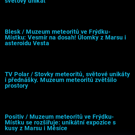
světový unikát
8.2.2026
Blesk / Muzeum meteoritů ve Frýdku-
Místku: Vesmír na dosah! Úlomky z Marsu i
asteroidu Vesta
26.4.2025
TV Polar / Stovky meteoritů, světové unikáty
i přednášky. Muzeum meteoritů zvětšilo
prostory
24.4.2025
Positiv / Muzeum meteoritů ve Frýdku-
Místku se rozšiřuje: unikátní expozice s
kusy z Marsu i Měsíce