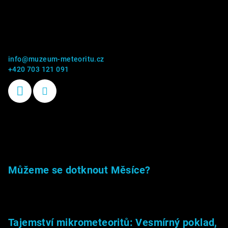
Kontakt
info
@
muzeum-meteoritu.cz
+420 703 121 091
Příběhy kamenů
Můžeme se dotknout Měsíce?
23.5.2026
Tajemství mikrometeoritů: Vesmírný poklad,