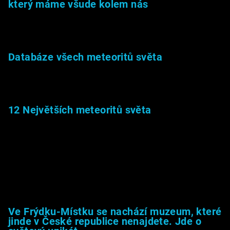
který máme všude kolem nás
27.2.2026
Databáze všech meteoritů světa
22.1.2026
12 Největších meteoritů světa
6.1.2026
Muzeum &amp; média
Ve Frýdku-Místku se nachází muzeum, které
jinde v České republice nenajdete. Jde o