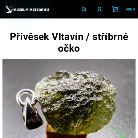
Přejít
na
obsah
Nákupní
Hledat
Přihlášení
Přívěsek Vltavín / stříbrné
košík
očko