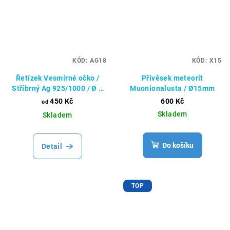
KÓD:
AG18
KÓD:
X15
Řetízek Vesmírné očko /
Přívěsek meteorit
Stříbrný Ag 925/1000 / Ø 2
Muonionalusta / Ø15mm
mm
450 Kč
600 Kč
od
Skladem
Skladem
Do košíku
Detail
TOP