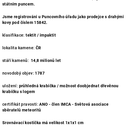
státním puncem.
Jsme registrováni u Puncovního úřadu jako prodejce s drahými
kovy pod číslem 15842.
klasifikace:
tektit / impaktit
lokalita kamene:
ČR
stáří kamenů:
14,8 milionů let
novodobý objev:
1787
uložení:
průhledná krabička / možnost doobjednat dřevěnou
krabičku s logem
certifikát pravosti:
ANO - člen IMCA - Světová asociace
sběratelů meteoritů
Srovnávací kostička má velikost 1x1x1 cm