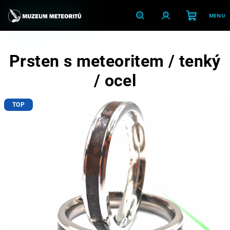
Přejít
na
obsah
Nákupní
Hledat
Přihlášení
Prsten s meteoritem / tenký
košík
/ ocel
TOP