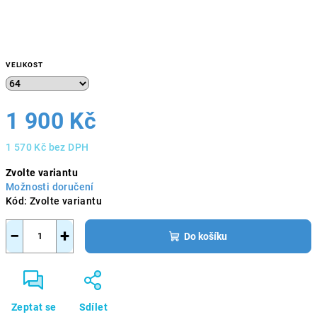
VELIKOST
1 900 Kč
1 570 Kč bez DPH
Měrná
Zvolte variantu
cena:
Možnosti doručení
Kód:
Zvolte variantu
−
+
Do košíku
Zeptat se
Sdílet