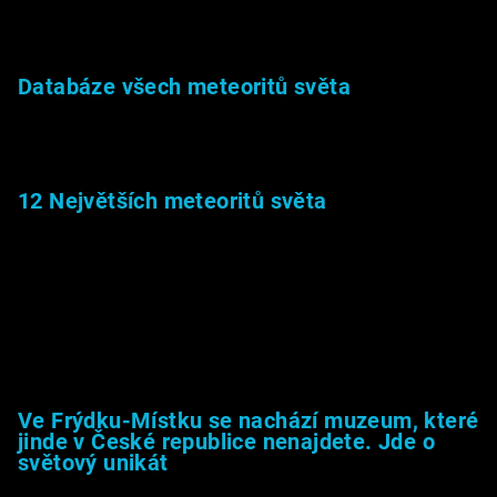
27.2.2026
Databáze všech meteoritů světa
22.1.2026
12 Největších meteoritů světa
6.1.2026
Muzeum &amp; média
Ve Frýdku-Místku se nachází muzeum, které
jinde v České republice nenajdete. Jde o
světový unikát