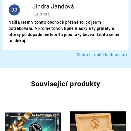
Jindra Jandová
JJ
Hodnocení obchodu je 5 z 5 hvězdiček.
4.8.2026
Našla jsem v tomto obchodě přesně to, co jsem
potřebovala. A kromě toho vtipné hlášky a ty průlety a
otřesy po dopadu meteoritu jsou taky bezva. Líbilo se mi
tu, děkuji.
Zobrazit další hodnocení
Související produkty