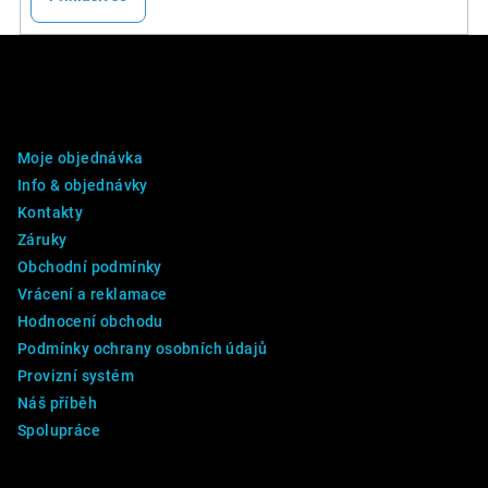
Z
á
p
DALŠÍ INFO
a
Moje objednávka
t
Info & objednávky
í
Kontakty
Záruky
Obchodní podmínky
Vrácení a reklamace
Hodnocení obchodu
Podmínky ochrany osobních údajů
Provizní systém
Náš příběh
Spolupráce