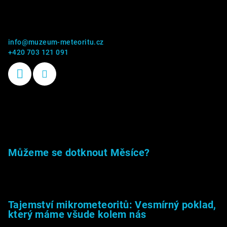
Kontakt
info
@
muzeum-meteoritu.cz
+420 703 121 091
Příběhy kamenů
Můžeme se dotknout Měsíce?
23.5.2026
Tajemství mikrometeoritů: Vesmírný poklad,
který máme všude kolem nás