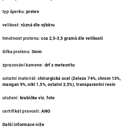
typ šperku:
prsten
velikost:
různá dle výběru
hmotnost prstenu:
cca
2,5-3,5 gramů dle velikosti
šířka prstenu:
3mm
zpracování kamene:
drť z meteoritu
ostatní materiál:
chirurgická ocel (železo 74%, chrom 13%,
mangan 9%, nikl 1,5%, ostatní 2,5%), transparentní resin
uložení:
krabička viz. foto
certifikát pravosti:
ANO
Další informace níže