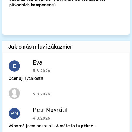
původních komponentů.
Eva
E
Hodnocení obchodu je 5 z 5 hvězdiček.
5.8.2026
Oceňuji rychlost!!
Hodnocení obchodu je 5 z 5 hvězdiček.
5.8.2026
Petr Navrátil
PN
Hodnocení obchodu je 5 z 5 hvězdiček.
4.8.2026
Výborně jsem nakoupil. A máte to tu pěkné...