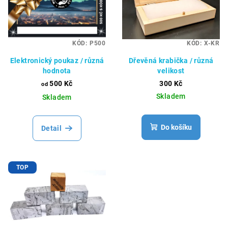
KÓD:
P500
KÓD:
X-KR
Elektronický poukaz / různá
Dřevěná krabička / různá
hodnota
velikost
500 Kč
300 Kč
od
Skladem
Skladem
Do košíku
Detail
TOP