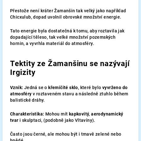
Přestože není kráter Žamanšin tak velký jako například
Chicxulub, dopad uvolnil obrovské množství energie.
Tato energie byla dostatečná k tomu, aby roztavila jak
dopadající těleso, tak velké množství pozemských
hornin, a vyvrhla materiál do atmosféry.
Tektity ze Žamanšinu se nazývají
Irgizity
Vznik:
Jedná se o
křemičité sklo
, které bylo
vyvrženo do
atmosféry
v roztaveném stavu a následně ztuhlo během
balistické dráhy.
Charakteristika:
Mohou mít
kapkovitý, aerodynamický
tvar
i skulptaci, (podobně jako Vltavíny).
Často jsou černé, ale mohou být i tmavě zelené nebo
hnědé.