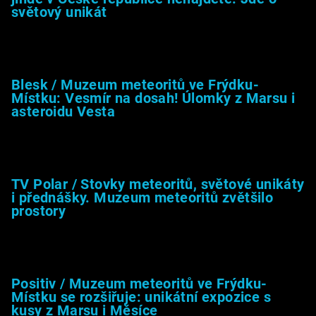
světový unikát
8.2.2026
Blesk / Muzeum meteoritů ve Frýdku-
Místku: Vesmír na dosah! Úlomky z Marsu i
asteroidu Vesta
26.4.2025
TV Polar / Stovky meteoritů, světové unikáty
i přednášky. Muzeum meteoritů zvětšilo
prostory
24.4.2025
Positiv / Muzeum meteoritů ve Frýdku-
Místku se rozšiřuje: unikátní expozice s
kusy z Marsu i Měsíce