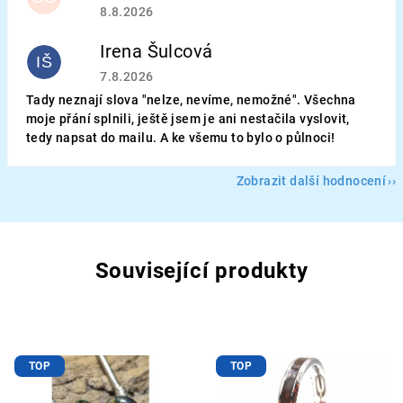
Hodnocení obchodu je 5 z 5 hvězdiček.
8.8.2026
Irena Šulcová
IŠ
Hodnocení obchodu je 5 z 5 hvězdiček.
7.8.2026
Tady neznají slova "nelze, nevíme, nemožné". Všechna
moje přání splnili, ještě jsem je ani nestačila vyslovit,
tedy napsat do mailu. A ke všemu to bylo o půlnoci!
Zobrazit další hodnocení
Související produkty
TOP
TOP