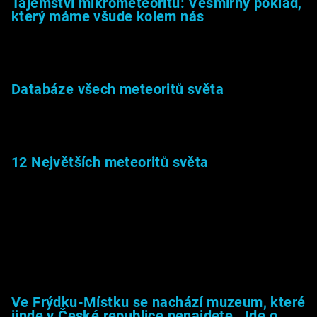
Tajemství mikrometeoritů: Vesmírný poklad,
který máme všude kolem nás
27.2.2026
Databáze všech meteoritů světa
22.1.2026
12 Největších meteoritů světa
6.1.2026
Muzeum &amp; média
Ve Frýdku-Místku se nachází muzeum, které
jinde v České republice nenajdete. Jde o