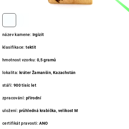
název kamene:
Irgizit
klasifikace:
tektit
hmotnost vzorku:
0,5 gramů
lokalita:
kráter Žamanšin, Kazachstán
stáří:
900 tisíc let
zpracování:
přírodní
uložení:
průhledná krabička, velikost M
certifikát pravosti:
ANO