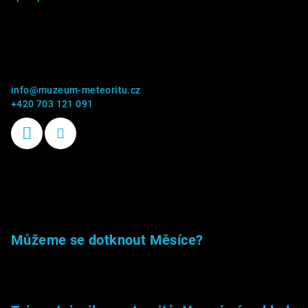
Kontakt
info
@
muzeum-meteoritu.cz
+420 703 121 091
Příběhy kamenů
Můžeme se dotknout Měsíce?
23.5.2026