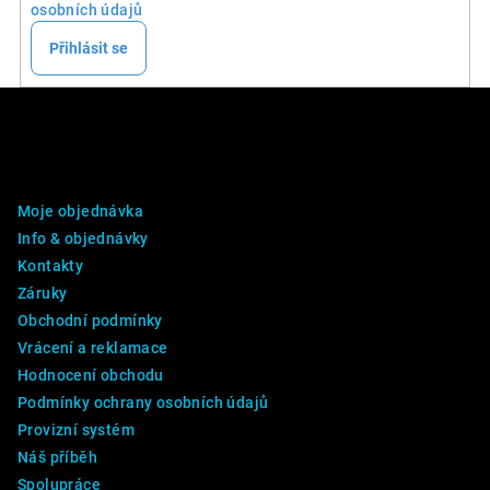
osobních údajů
Přihlásit se
Z
á
p
DALŠÍ INFO
a
Moje objednávka
t
Info & objednávky
í
Kontakty
Záruky
Obchodní podmínky
Vrácení a reklamace
Hodnocení obchodu
Podmínky ochrany osobních údajů
Provizní systém
Náš příběh
Spolupráce