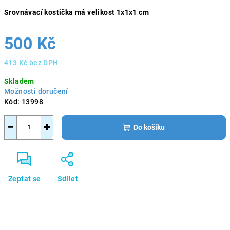
Srovnávací kostička má velikost 1x1x1 cm
500 Kč
413 Kč bez DPH
Měrná
Skladem
cena:
Možnosti doručení
Kód:
13998
−
+
Do košíku
Zeptat se
Sdílet