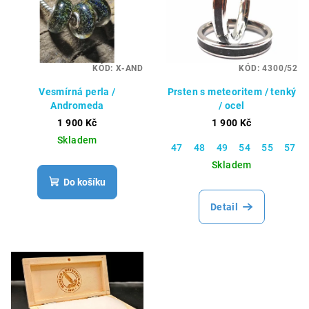
KÓD:
X-AND
KÓD:
4300/52
Vesmírná perla /
Prsten s meteoritem / tenký
Andromeda
/ ocel
1 900 Kč
1 900 Kč
Skladem
47
48
49
54
55
57
Skladem
Do košíku
Detail