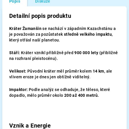
Popis
Diskuze
Detailní popis produktu
Kráter Žamanšin
se nachází v západním Kazachstánu a
je považován za pozůstatek
středně velkého impaktu
,
který otřásl naší planetou.
Stáří:
Kráter vznikl přibližně před
900
000
lety
(přibližně
na rozhraní pleistocénu).
Velikost:
Původní kráter měl průměr kolem
14
km
, ale
vlivem eroze je dnes jen obtížně viditelný.
Impaktor:
Podle analýz se odhaduje, že těleso, které
dopadlo, mělo průměr okolo
200
až
400
metrů.
Vznik a Energie