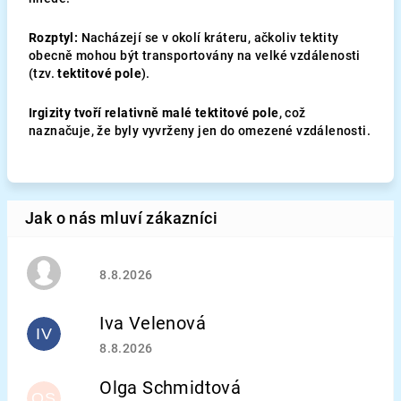
Rozptyl:
Nacházejí se v okolí kráteru, ačkoliv tektity
obecně mohou být transportovány na velké vzdálenosti
(tzv.
tektitové pole
).
Irgizity tvoří relativně malé tektitové pole
, což
naznačuje, že byly vyvrženy jen do omezené vzdálenosti.
Hodnocení obchodu je 5 z 5 hvězdiček.
8.8.2026
Iva Velenová
IV
Hodnocení obchodu je 5 z 5 hvězdiček.
8.8.2026
Olga Schmidtová
OS