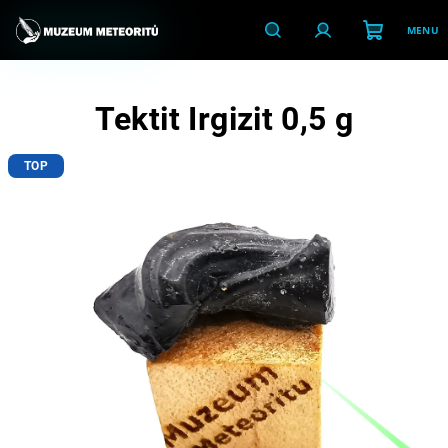
Přejít
na
obsah
Nákupní
Hledat
Přihlášení
Tektit Irgizit 0,5 g
košík
TOP