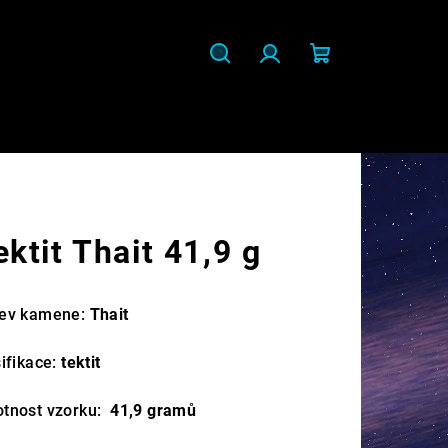
Hledat
Přihlášení
Nákupní
košík
ektit Thait 41,9 g
ev kamene:
Thait
ifikace:
tektit
tnost vzorku:
41,9
gramů