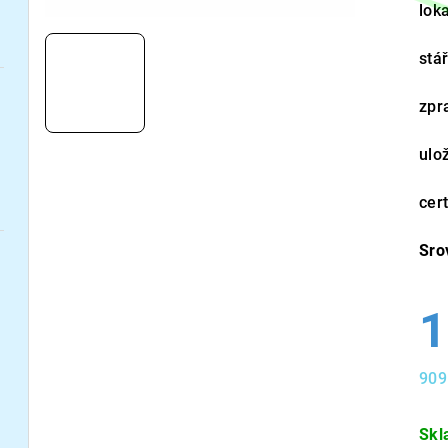
loka
stá
zpr
ulo
cert
Sro
1
909
Měr
cen
Skl