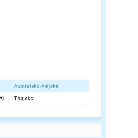
Australsko-Asijské
Thajsko
?