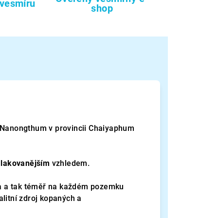
 vesmíru
shop
í Nanongthum v provincii Chaiyaphum
lakovanějším
vzhledem.
ska a tak téměř na každém pozemku
litní zdroj kopaných a