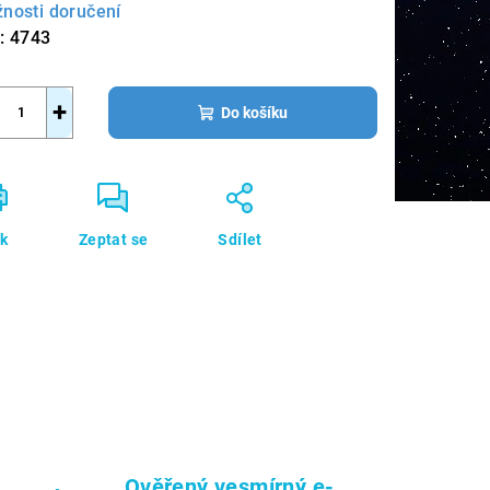
nosti doručení
:
4743
+
Do košíku
sk
Zeptat se
Sdílet
Ověřený vesmírný e-