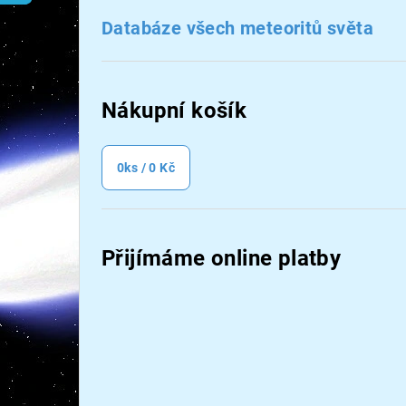
n
Databáze všech meteoritů světa
n
í
Nákupní košík
p
a
0
ks /
0 Kč
n
e
Přijímáme online platby
l