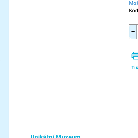
Mož
Kód
−
Ti
Unikátní Muzeum