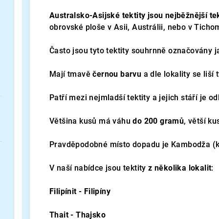
Australsko-Asijské tektity jsou nejběžnější tek
obrovské ploše v Asii, Austrálii, nebo v Ticho
Často jsou tyto tektity souhrnně označovány j
Mají tmavě
černou barvu
a dle lokality se liší
Patří mezi nejmladší tektity a jejich stáří je 
Většina kusů má váhu
do 200 gramů
, větší k
Pravděpodobné místo dopadu je Kambodža (kr
V naší nabídce jsou tektity
z několika lokalit
:
Filipínit - Filipíny
Thait - Thajsko