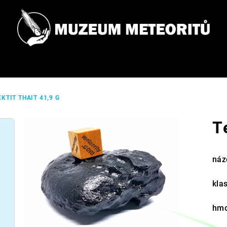
EKTIT THAIT 41,9 G
T
náz
klas
hmo