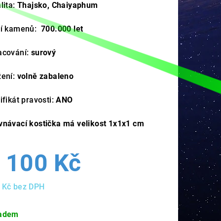
lita:
Thajsko, Chaiyaphum
ří kamenů:
700.000 let
acování:
surový
žení:
volně zabaleno
ifikát pravosti:
ANO
vnávací kostička má velikost 1x1x1 cm
 100 Kč
 Kč bez DPH
ná
a:
adem