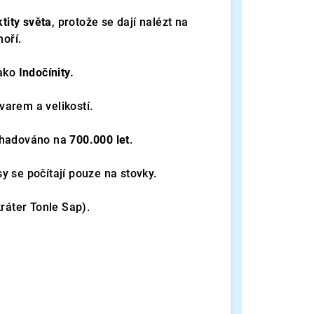
tity světa
, protože se dají nalézt na
moří.
ako
Indočínity.
 tvarem a velikostí.
odhadováno na
700.000 let
.
usy se počítají pouze na stovky.
áter Tonle Sap).