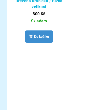
Dřevěná krabička / různá
velikost
300 Kč
Skladem
Do košíku