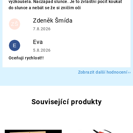
vyzkoušela. Naczápad slunce. Je to zvláštní pocit koukat
do slunce a nebát se že si zničím oči
Zdeněk Šmída
ZŠ
Hodnocení obchodu je 5 z 5 hvězdiček.
7.8.2026
Eva
E
Hodnocení obchodu je 5 z 5 hvězdiček.
5.8.2026
Oceňuji rychlost!!
Zobrazit další hodnocení
Související produkty