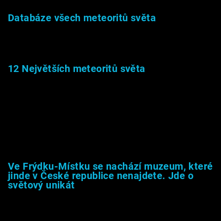
Databáze všech meteoritů světa
22.1.2026
12 Největších meteoritů světa
6.1.2026
Muzeum &amp; média
Ve Frýdku-Místku se nachází muzeum, které
jinde v České republice nenajdete. Jde o
světový unikát
8.2.2026