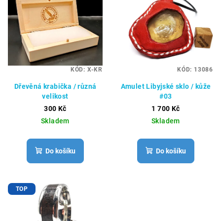
KÓD:
X-KR
KÓD:
13086
Dřevěná krabička / různá
Amulet Libyjské sklo / kůže
velikost
#03
300 Kč
1 700 Kč
Skladem
Skladem
Do košíku
Do košíku
TOP