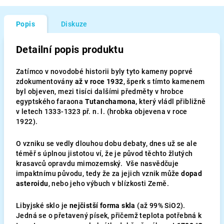
Popis
Diskuze
Detailní popis produktu
Zatímco v novodobé historii byly tyto kameny poprvé
zdokumentovány
až v roce 1932
, šperk s tímto kamenem
byl objeven, mezi tisíci dalšími předměty v hrobce
egyptského faraona
Tutanchamona,
který vládl přibližně
v letech 1333-1323 př. n. l. (hrobka objevena v roce
1922).
O vzniku se vedly dlouhou dobu debaty, dnes už se ale
téměř s úplnou jistotou ví, že je původ těchto žlutých
krasavců opravdu mimozemský. Vše nasvědčuje
impaktnímu původu, tedy že za jejich vznik může
dopad
asteroidu
, nebo jeho výbuch v blízkosti Země.
Libyjské sklo je
nejčistší forma skla
(až 99% SiO2).
Jedná se o přetavený písek, přičemž teplota potřebná k