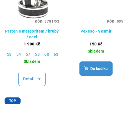
KÓD:
3781/53
KÓD:
095
Prsten s meteoritem / hrubý
Pexeso - Vesmír
/ ocel
1 900 Kč
150 Kč
Skladem
53
54
57
58
60
63
65
66
67
70
Skladem
Do košíku
Detail
TOP