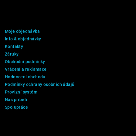
Z
á
p
DALŠÍ INFO
a
Moje objednávka
t
Info & objednávky
í
Kontakty
Záruky
Obchodní podmínky
Vrácení a reklamace
Hodnocení obchodu
Podmínky ochrany osobních údajů
Provizní systém
Náš příběh
Spolupráce
Kontakt