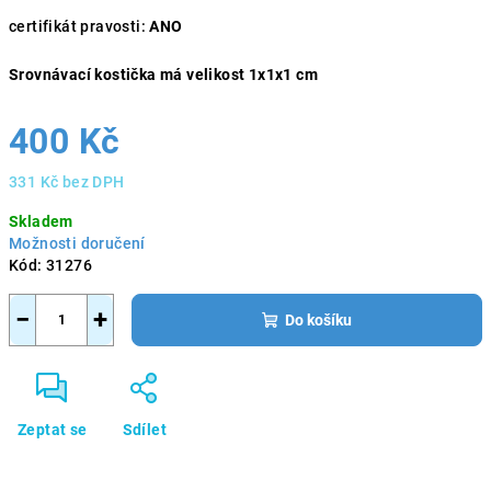
certifikát pravosti:
ANO
Srovnávací kostička má velikost 1x1x1 cm
400 Kč
331 Kč bez DPH
Měrná
Skladem
cena:
Možnosti doručení
Kód:
31276
−
+
Do košíku
Zeptat se
Sdílet