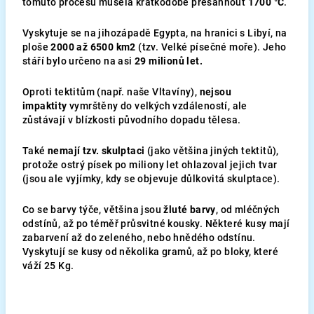
tomuto procesu musela krátkodobě přesáhnout
1700 °C
.
Vyskytuje se na jihozápadě Egypta, na hranici s Libyí, na
ploše
2000 až 6500 km2
(tzv. Velké písečné moře). Jeho
stáří bylo určeno na asi
29 milionů let.
Oproti tektitům (např. naše Vltavíny),
nejsou
impaktity
vymrštěny do velkých vzdáleností, ale
zůstávají v blízkosti původního dopadu tělesa.
Také
nemají tzv. skulptaci
(jako většina jiných tektitů),
protože ostrý písek po miliony let ohlazoval jejich tvar
(jsou ale vyjímky, kdy se objevuje důlkovitá skulptace).
Co se barvy týče, většina jsou
žluté barvy
, od mléčných
odstínů, až po téměř průsvitné kousky. Některé kusy mají
zabarvení až do zeleného, nebo hnědého odstínu.
Vyskytují se kusy od několika gramů, až po bloky, které
váží 25 Kg.