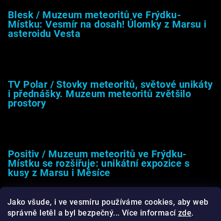
Blesk / Muzeum meteoritů ve Frýdku-
Místku: Vesmír na dosah! Úlomky z Marsu i
asteroidu Vesta
26.4.2025
TV Polar / Stovky meteoritů, světové unikáty
i přednášky. Muzeum meteoritů zvětšilo
prostory
24.4.2025
Positiv / Muzeum meteoritů ve Frýdku-
Místku se rozšiřuje: unikátní expozice s
kusy z Marsu i Měsíce
13.4.2025
Jako všude, i ve vesmíru používáme cookies, aby web
správně letěl a byl bezpečný... Více informací
zde
.