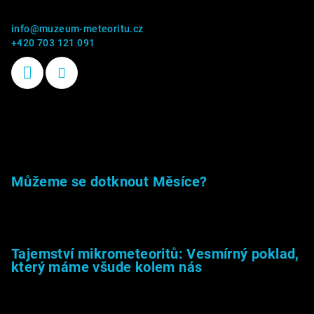
info
@
muzeum-meteoritu.cz
+420 703 121 091
Příběhy kamenů
Můžeme se dotknout Měsíce?
23.5.2026
Tajemství mikrometeoritů: Vesmírný poklad,
který máme všude kolem nás
27.2.2026