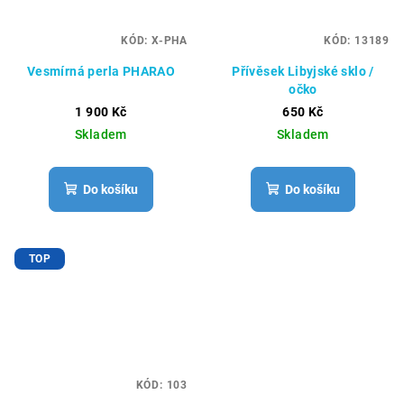
KÓD:
X-PHA
KÓD:
13189
Vesmírná perla PHARAO
Přívěsek Libyjské sklo /
očko
1 900 Kč
650 Kč
Skladem
Skladem
Do košíku
Do košíku
TOP
KÓD:
103