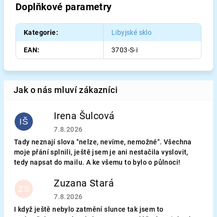
Doplňkové parametry
Kategorie
:
Libyjské sklo
EAN
:
3703-S-i
Irena Šulcová
IŠ
Hodnocení obchodu je 5 z 5 hvězdiček.
7.8.2026
Tady neznají slova "nelze, nevíme, nemožné". Všechna
moje přání splnili, ještě jsem je ani nestačila vyslovit,
tedy napsat do mailu. A ke všemu to bylo o půlnoci!
Zuzana Stará
ZS
Hodnocení obchodu je 5 z 5 hvězdiček.
7.8.2026
I když ještě nebylo zatmění slunce tak jsem to