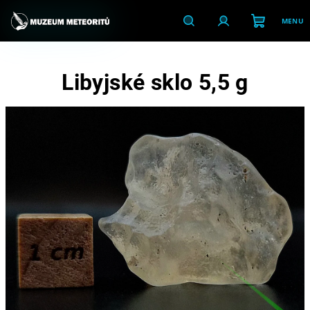
Přejít
na
obsah
Nákupní
Hledat
Přihlášení
Libyjské sklo 5,5 g
košík