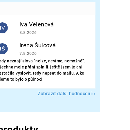
Iva Velenová
IV
Hodnocení obchodu je 5 z 5 hvězdiček.
8.8.2026
Irena Šulcová
IŠ
Hodnocení obchodu je 5 z 5 hvězdiček.
7.8.2026
ady neznají slova "nelze, nevíme, nemožné".
šechna moje přání splnili, ještě jsem je ani
estačila vyslovit, tedy napsat do mailu. A ke
šemu to bylo o půlnoci!
Zobrazit další hodnocení
 produkty