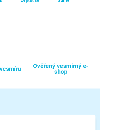
sk
Zeptat se
Sdílet
Ověřený vesmírný e-
 vesmíru
shop