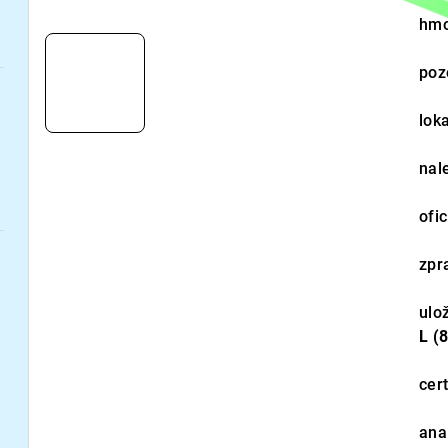
hmo
poz
loka
nal
ofi
zpr
ulo
L (
cert
ana