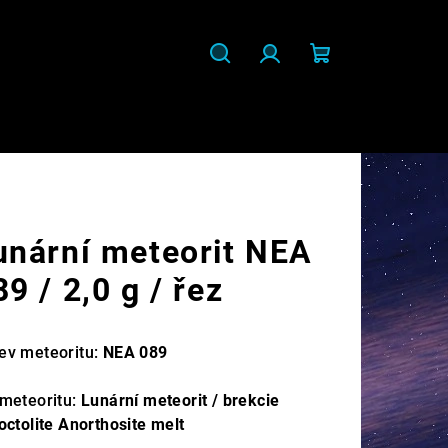
Hledat
Přihlášení
Nákupní
košík
unární meteorit NEA
89 / 2,0 g / řez
ev meteoritu:
NEA 089
 meteoritu:
Lunární meteorit / brekcie
octolite Anorthosite melt