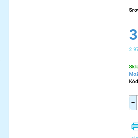
Sro
3
2 9
Měr
cen
Skl
Mož
Kód
−