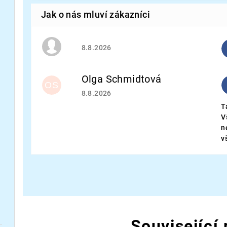
Hodnocení obchodu je 5 z 5 hvězdiček.
8.8.2026
Olga Schmidtová
OS
Hodnocení obchodu je 5 z 5 hvězdiček.
8.8.2026
T
V
n
v
Související