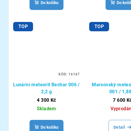
Do košíku
Do koší
TOP
TOP
KÓD:
16147
Lunární meteorit Bechar 006 /
Marsovský meteor
3,2 g
001 / 1,8
4 300 Kč
7 600 K
Skladem
Vyprodá
Do košíku
Detail