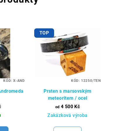
TOP
KÓD:
X-AND
KÓD:
12250/TEN
 Andromeda
Prsten s marsovským
meteoritem / ocel
č
4 500 Kč
od
m
Zakázková výroba