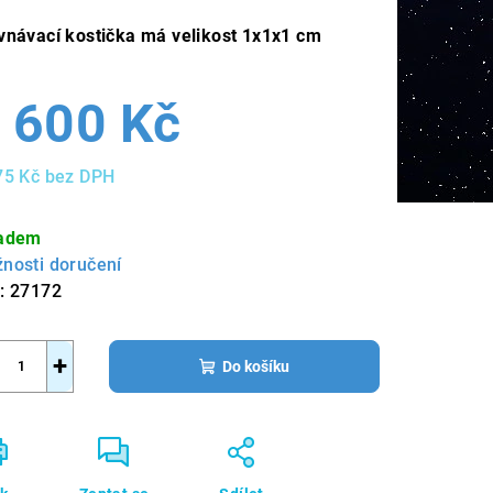
vnávací kostička má velikost 1x1x1 cm
 600 Kč
75 Kč bez DPH
ná
a:
adem
nosti doručení
:
27172
+
Do košíku