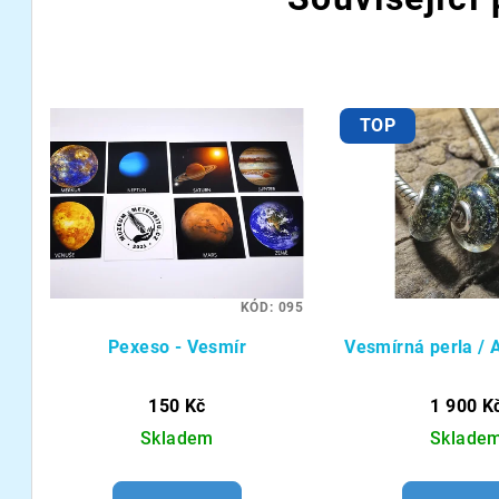
TOP
KÓD:
095
Pexeso - Vesmír
Vesmírná perla /
150 Kč
1 900 K
Skladem
Sklade