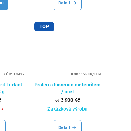
ku
Detail
TOP
KÓD:
14437
KÓD:
12898/TEN
it Tarkint
Prsten s lunárním meteoritem
8 g
/ ocel
č
3 900 Kč
od
no
Zakázková výroba
Detail