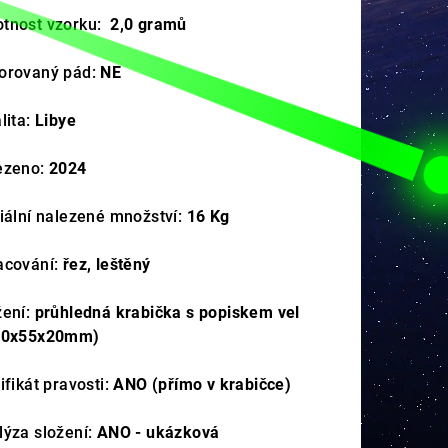
tnost vzorku:
2,0 gramů
orovaný pád:
NE
lita:
Libye
ezeno:
2024
ciální nalezené množství:
16 Kg
acování:
řez, leštěný
žení:
průhledná krabička s popiskem vel
80x55x20mm)
ifikát pravosti:
ANO (přímo v krabičce)
lýza složení:
ANO - ukázková