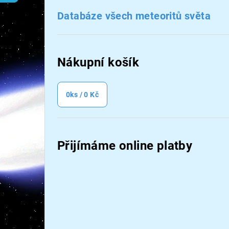
n
Databáze všech meteoritů světa
n
í
Nákupní košík
p
a
0
ks /
0 Kč
n
e
Přijímáme online platby
l