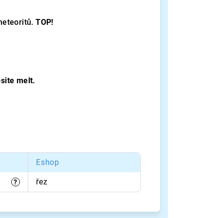
eteoritů.
TOP!
site melt.
Eshop
řez
?