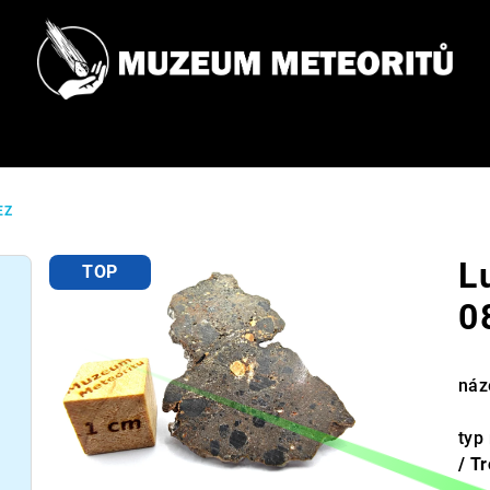
EZ
L
TOP
0
náz
typ
/
Tr