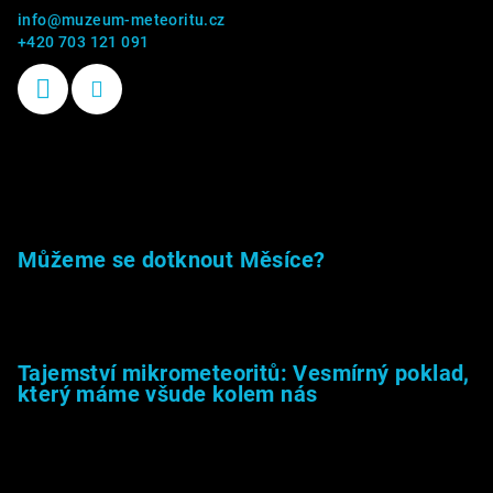
info
@
muzeum-meteoritu.cz
+420 703 121 091
Příběhy kamenů
Můžeme se dotknout Měsíce?
23.5.2026
Tajemství mikrometeoritů: Vesmírný poklad,
který máme všude kolem nás
27.2.2026