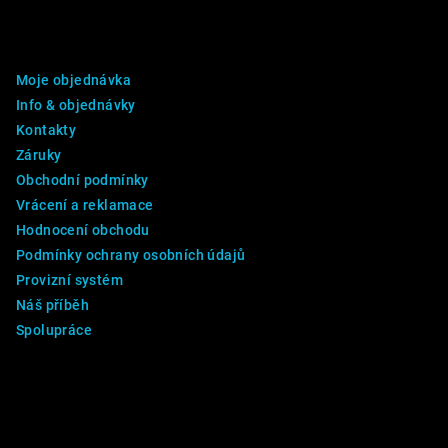
á
p
DALŠÍ INFO
a
Moje objednávka
t
Info & objednávky
í
Kontakty
Záruky
Obchodní podmínky
Vrácení a reklamace
Hodnocení obchodu
Podmínky ochrany osobních údajů
Provizní systém
Náš příběh
Spolupráce
Kontakt