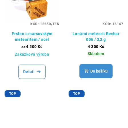
KÓD:
12250/TEN
KÓD:
16147
Prsten s marsovským
Lunární meteorit Bechar
meteoritem / ocel
006 / 3,2 g
4 500 Kč
4 300 Kč
od
Skladem
Zakázková výroba
Do košíku
Detail
TOP
TOP