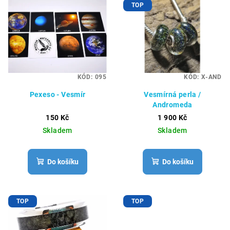
TOP
KÓD:
095
KÓD:
X-AND
Pexeso - Vesmír
Vesmírná perla /
Andromeda
150 Kč
1 900 Kč
Skladem
Skladem
Do košíku
Do košíku
TOP
TOP