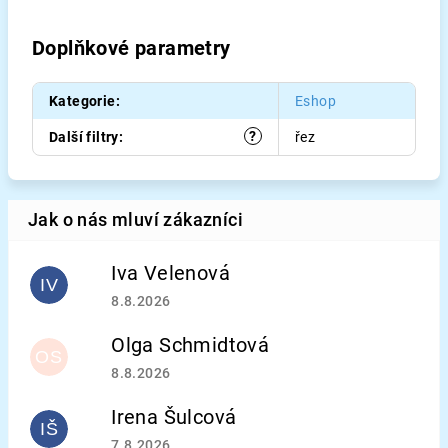
Doplňkové parametry
Kategorie
:
Eshop
?
Další filtry
:
řez
Iva Velenová
IV
Hodnocení obchodu je 5 z 5 hvězdiček.
8.8.2026
Olga Schmidtová
OS
Hodnocení obchodu je 5 z 5 hvězdiček.
8.8.2026
Irena Šulcová
IŠ
Hodnocení obchodu je 5 z 5 hvězdiček.
7.8.2026