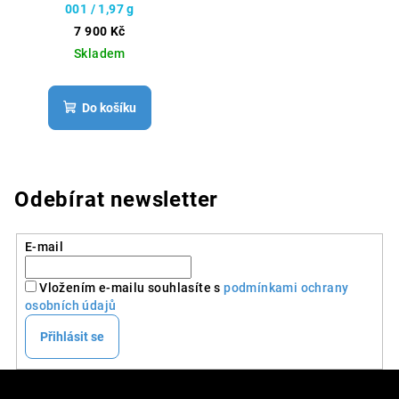
001 / 1,97 g
7 900 Kč
Skladem
Do košíku
Odebírat newsletter
E-mail
Vložením e-mailu souhlasíte s
podmínkami ochrany
osobních údajů
Přihlásit se
Z