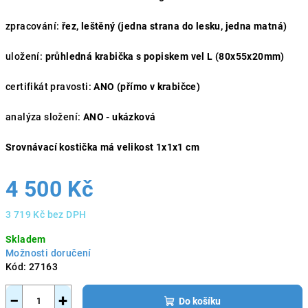
zpracování:
řez, leštěný (jedna strana do lesku, jedna matná)
uložení:
průhledná krabička s popiskem vel L (80x55x20mm)
certifikát pravosti:
ANO (přímo v krabičce)
analýza složení:
ANO - ukázková
Srovnávací kostička má velikost 1x1x1 cm
4 500 Kč
3 719 Kč bez DPH
Měrná
Skladem
cena:
Možnosti doručení
Kód:
27163
−
+
Do košíku