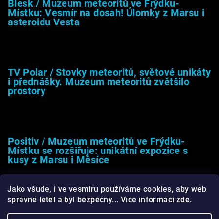
Blesk / Muzeum meteoritů ve Frýdku-
Místku: Vesmír na dosah! Úlomky z Marsu i
asteroidu Vesta
26.4.2025
TV Polar / Stovky meteoritů, světové unikáty
i přednášky. Muzeum meteoritů zvětšilo
prostory
24.4.2025
Positiv / Muzeum meteoritů ve Frýdku-
Místku se rozšiřuje: unikátní expozice s
kusy z Marsu i Měsíce
13.4.2025
Jako všude, i ve vesmíru používáme cookies, aby web
správně letěl a byl bezpečný... Více informací
zde
.