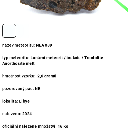
název meteoritu:
NEA 089
typ meteoritu:
Lunární meteorit / brekcie /
Troctolite
Anorthosite melt
hmotnost vzorku:
2,6 gramů
pozorovaný pád:
NE
lokalita:
Libye
nalezeno:
2024
oficiální nalezené množství:
16 Kg