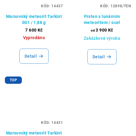
KÓD:
14437
KÓD:
12898/TEN
Marsovský meteorit Tarkint
Prsten s lunárním
001 / 1,88 g
meteoritem / ocel
7 600 Kč
3 900 Kč
od
Vyprodáno
Zakázková výroba
Detail
Detail
TOP
KÓD:
14431
Marsovský meteorit Tarkint