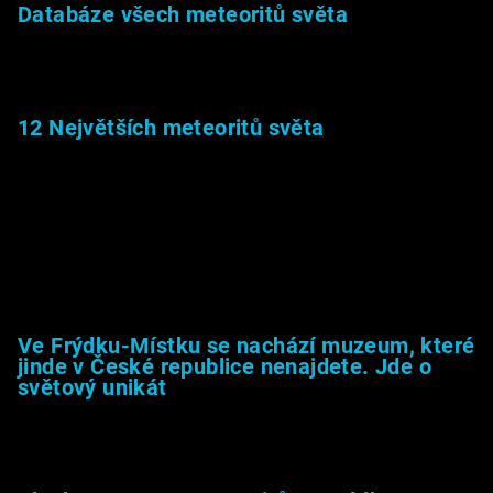
Databáze všech meteoritů světa
22.1.2026
12 Největších meteoritů světa
6.1.2026
Muzeum &amp; média
Ve Frýdku-Místku se nachází muzeum, které
jinde v České republice nenajdete. Jde o
světový unikát
8.2.2026