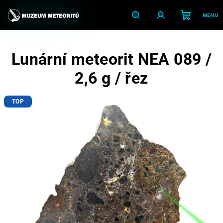
Přejít
na
obsah
Nákupní
Hledat
Přihlášení
Lunární meteorit NEA 089 /
košík
2,6 g / řez
TOP