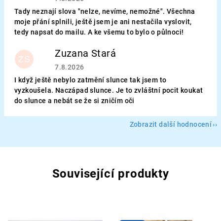
Tady neznají slova "nelze, nevíme, nemožné". Všechna
moje přání splnili, ještě jsem je ani nestačila vyslovit,
tedy napsat do mailu. A ke všemu to bylo o půlnoci!
Zuzana Stará
ZS
Hodnocení obchodu je 5 z 5 hvězdiček.
7.8.2026
I když ještě nebylo zatmění slunce tak jsem to
vyzkoušela. Naczápad slunce. Je to zvláštní pocit koukat
do slunce a nebát se že si zničím oči
Zobrazit další hodnocení
Související produkty