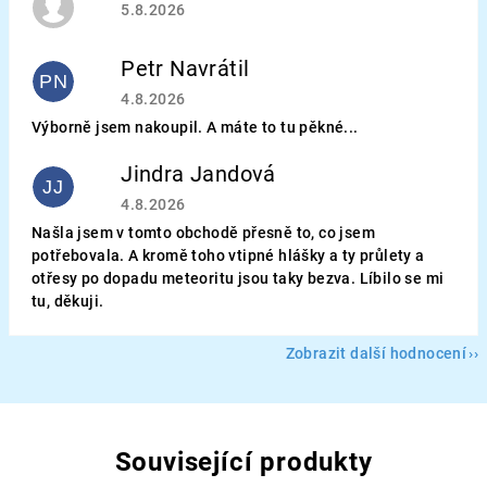
Hodnocení obchodu je 5 z 5 hvězdiček.
5.8.2026
Petr Navrátil
PN
Hodnocení obchodu je 5 z 5 hvězdiček.
4.8.2026
Výborně jsem nakoupil. A máte to tu pěkné...
Jindra Jandová
JJ
Hodnocení obchodu je 5 z 5 hvězdiček.
4.8.2026
Našla jsem v tomto obchodě přesně to, co jsem
potřebovala. A kromě toho vtipné hlášky a ty průlety a
otřesy po dopadu meteoritu jsou taky bezva. Líbilo se mi
tu, děkuji.
Zobrazit další hodnocení
Související produkty