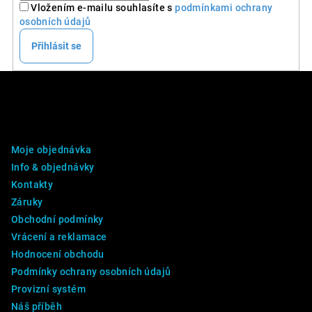
Vložením e-mailu souhlasíte s
podmínkami ochrany
osobních údajů
Přihlásit se
Z
á
p
DALŠÍ INFO
a
Moje objednávka
t
Info & objednávky
í
Kontakty
Záruky
Obchodní podmínky
Vrácení a reklamace
Hodnocení obchodu
Podmínky ochrany osobních údajů
Provizní systém
Náš příběh