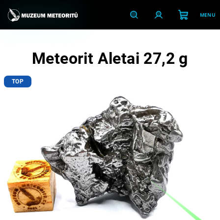
Přejít
na
obsah
Nákupní
Hledat
Přihlášení
Meteorit Aletai 27,2 g
košík
TOP