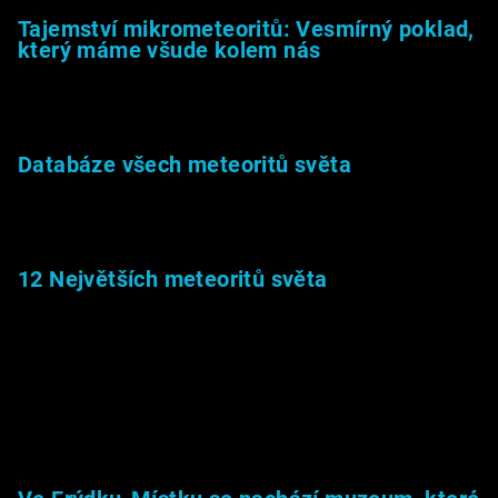
Tajemství mikrometeoritů: Vesmírný poklad,
který máme všude kolem nás
27.2.2026
Databáze všech meteoritů světa
22.1.2026
12 Největších meteoritů světa
6.1.2026
Muzeum &amp; média