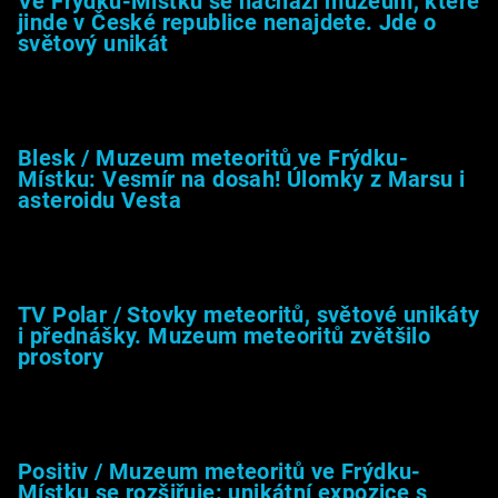
Ve Frýdku-Místku se nachází muzeum, které
jinde v České republice nenajdete. Jde o
světový unikát
8.2.2026
Blesk / Muzeum meteoritů ve Frýdku-
Místku: Vesmír na dosah! Úlomky z Marsu i
asteroidu Vesta
26.4.2025
TV Polar / Stovky meteoritů, světové unikáty
i přednášky. Muzeum meteoritů zvětšilo
prostory
24.4.2025
Positiv / Muzeum meteoritů ve Frýdku-
Místku se rozšiřuje: unikátní expozice s