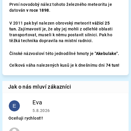
První novodobý nález tohoto železného meteoritu je
datován
v roce 1898
.
V
2011 pak byl nalezen obrovský meteorit
vážící 25
tun.
Zajímavostí je, že a
by jej mohli z odlehlé oblasti
transportovat, museli k němu postavit silnici. Pak ho
těžká technika dopravila na místní radnici.
Čínské názvosloví této jednodílné hmoty je
"Akebulake".
Celková váha nalezených kusů je k dnešnímu dni
74 tun!
Eva
E
Hodnocení obchodu je 5 z 5 hvězdiček.
5.8.2026
Oceňuji rychlost!!