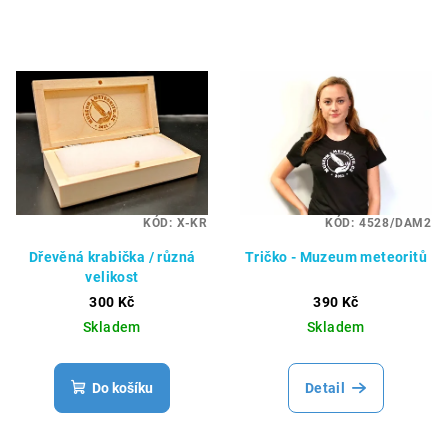
KÓD:
X-KR
KÓD:
4528/DAM2
Dřevěná krabička / různá
Tričko - Muzeum meteoritů
velikost
300 Kč
390 Kč
Skladem
Skladem
Do košíku
Detail