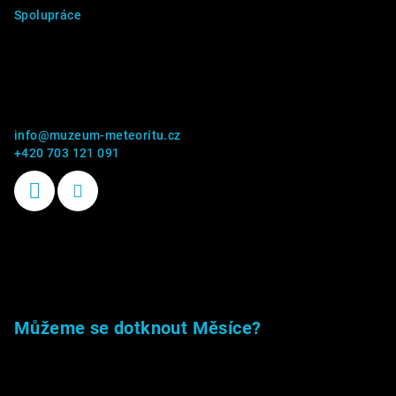
Spolupráce
Kontakt
info
@
muzeum-meteoritu.cz
+420 703 121 091
Příběhy kamenů
Můžeme se dotknout Měsíce?
23.5.2026