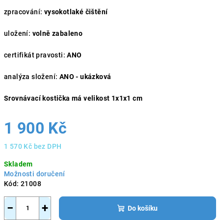
zpracování:
vysokotlaké čištění
uložení:
volně zabaleno
certifikát pravosti:
ANO
analýza složení:
ANO - ukázková
Srovnávací kostička má velikost 1x1x1 cm
1 900 Kč
1 570 Kč bez DPH
Měrná
Skladem
cena:
Možnosti doručení
Kód:
21008
−
+
Do košíku