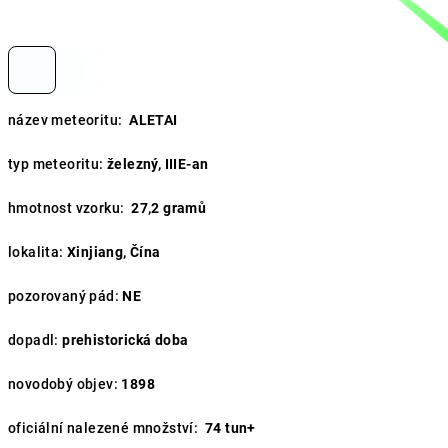
název meteoritu:
ALETAI
typ meteoritu:
železný, IIIE-an
hmotnost vzorku:
27,2 gramů
lokalita:
Xinjiang, Čína
pozorovaný pád:
NE
dopadl:
prehistorická doba
novodobý objev:
1898
oficiální nalezené množství:
74 tun+