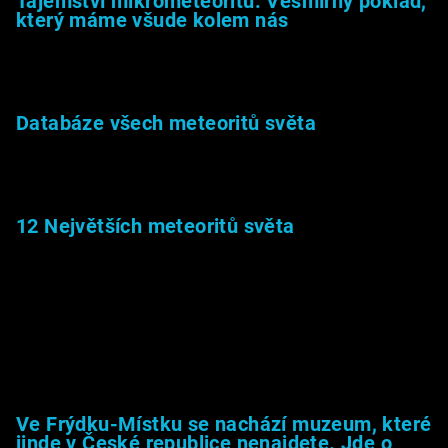
Tajemství mikrometeoritů: Vesmírný poklad,
který máme všude kolem nás
27.2.2026
Databáze všech meteoritů světa
22.1.2026
12 Největších meteoritů světa
6.1.2026
Muzeum &amp; média
Ve Frýdku-Místku se nachází muzeum, které
jinde v České republice nenajdete. Jde o