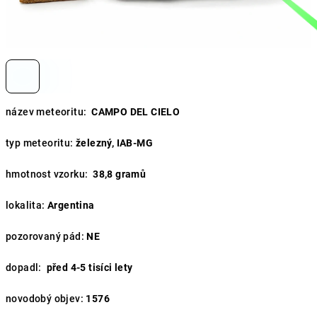
název meteoritu:
CAMPO DEL CIELO
typ meteoritu:
železný, IAB-MG
hmotnost vzorku:
38,8
gramů
lokalita:
Argentina
pozorovaný pád:
NE
dopadl:
před 4-5 tisíci lety
novodobý objev:
1576