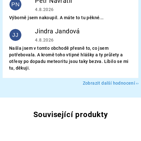
Petr Navrátil
PN
Hodnocení obchodu je 5 z 5 hvězdiček.
4.8.2026
Výborně jsem nakoupil. A máte to tu pěkné...
Jindra Jandová
JJ
Hodnocení obchodu je 5 z 5 hvězdiček.
4.8.2026
Našla jsem v tomto obchodě přesně to, co jsem
potřebovala. A kromě toho vtipné hlášky a ty průlety a
otřesy po dopadu meteoritu jsou taky bezva. Líbilo se mi
tu, děkuji.
Zobrazit další hodnocení
Související produkty