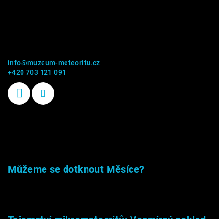
Kontakt
info
@
muzeum-meteoritu.cz
+420 703 121 091
Příběhy kamenů
Můžeme se dotknout Měsíce?
23.5.2026