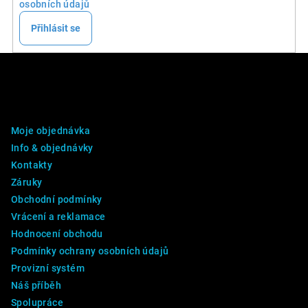
osobních údajů
Přihlásit se
Z
á
p
DALŠÍ INFO
a
Moje objednávka
t
Info & objednávky
í
Kontakty
Záruky
Obchodní podmínky
Vrácení a reklamace
Hodnocení obchodu
Podmínky ochrany osobních údajů
Provizní systém
Náš příběh
Spolupráce