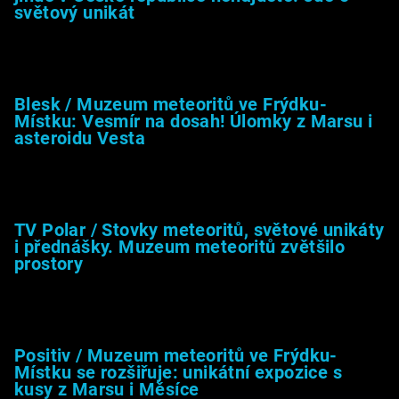
světový unikát
8.2.2026
Blesk / Muzeum meteoritů ve Frýdku-
Místku: Vesmír na dosah! Úlomky z Marsu i
asteroidu Vesta
26.4.2025
TV Polar / Stovky meteoritů, světové unikáty
i přednášky. Muzeum meteoritů zvětšilo
prostory
24.4.2025
Positiv / Muzeum meteoritů ve Frýdku-
Místku se rozšiřuje: unikátní expozice s
kusy z Marsu i Měsíce