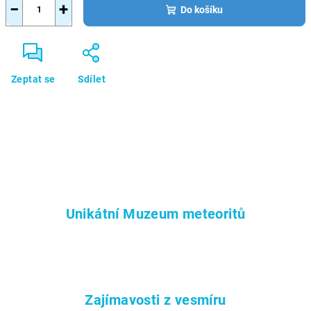
−
+
Do košíku
Zeptat se
Sdílet
Unikátní Muzeum meteoritů
Zajímavosti z vesmíru