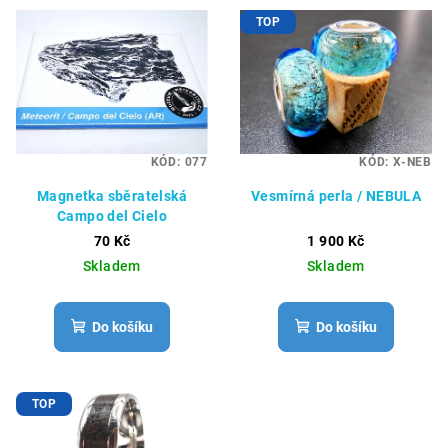
TOP
KÓD:
077
KÓD:
X-NEB
Magnetka sběratelská
Vesmírná perla / NEBULA
Campo del Cielo
70 Kč
1 900 Kč
Skladem
Skladem
Do košíku
Do košíku
TOP