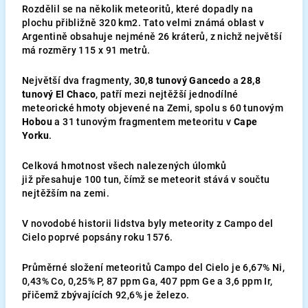
Rozdělil se na několik meteoritů, které dopadly na
plochu přibližně 320 km2. Tato velmi známá oblast v
Argentině obsahuje nejméně 26 kráterů, z nichž největší
má rozměry 115 x 91 metrů.
Největší dva fragmenty,
30,8 tunový Gancedo
a
28,8
tunový El Chaco
, patří mezi nejtěžší jednodílné
meteorické hmoty objevené na Zemi, spolu s 60 tunovým
Hobou
a 31 tunovým fragmentem meteoritu v
Cape
Yorku
.
Celková hmotnost všech nalezených úlomků
již přesahuje 100 tun, čímž se meteorit stává v součtu
nejtěžším na zemi.
V novodobé historii lidstva byly meteority z Campo del
Cielo poprvé popsány roku 1576.
Průměrné složení meteoritů Campo del Cielo je 6,67% Ni,
0,43% Co, 0,25% P, 87 ppm Ga, 407 ppm Ge a 3,6 ppm Ir,
přičemž zbývajících 92,6% je železo.