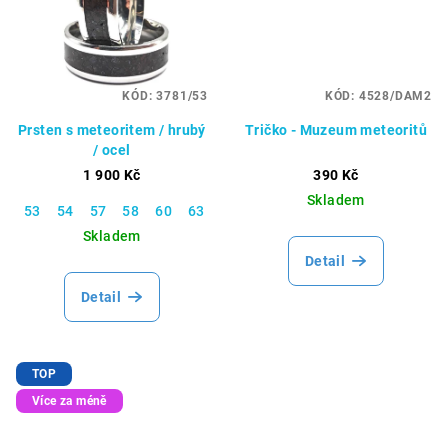
KÓD:
3781/53
KÓD:
4528/DAM2
Prsten s meteoritem / hrubý
Tričko - Muzeum meteoritů
/ ocel
1 900 Kč
390 Kč
Skladem
53
54
57
58
60
63
65
66
67
70
Skladem
Detail
Detail
TOP
Více za méně