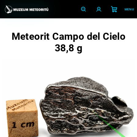
Přejít
na
obsah
Nákupní
Hledat
Přihlášení
Meteorit Campo del Cielo
košík
38,8 g