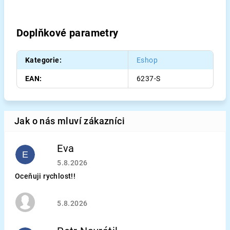
Doplňkové parametry
Kategorie
:
Eshop
EAN
:
6237-S
Eva
E
Hodnocení obchodu je 5 z 5 hvězdiček.
5.8.2026
Oceňuji rychlost!!
Hodnocení obchodu je 5 z 5 hvězdiček.
5.8.2026