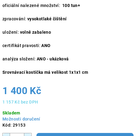
oficiální nalezené množství:
100 tun+
zpracování:
vysokotlaké čištění
uložení:
volně zabaleno
certifikát pravosti:
ANO
analýza složení:
ANO - ukázková
Srovnávací kostička má velikost 1x1x1 cm
1 400 Kč
1 157 Kč bez DPH
Měrná
Skladem
cena:
Možnosti doručení
Kód:
29153