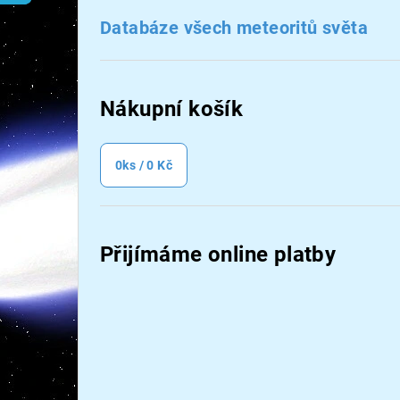
n
Databáze všech meteoritů světa
n
í
Nákupní košík
p
a
0
ks /
0 Kč
n
e
Přijímáme online platby
l