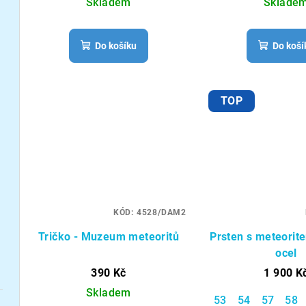
Skladem
Sklade
Do košíku
Do koší
TOP
KÓD:
4528/DAM2
Tričko - Muzeum meteoritů
Prsten s meteorite
ocel
390 Kč
1 900 K
Skladem
53
54
57
58