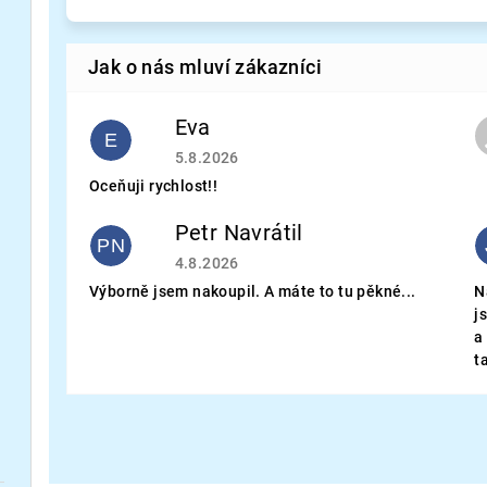
Eva
E
Hodnocení obchodu je 5 z 5 hvězdiček.
5.8.2026
Oceňuji rychlost!!
Petr Navrátil
PN
Hodnocení obchodu je 5 z 5 hvězdiček.
4.8.2026
Výborně jsem nakoupil. A máte to tu pěkné...
N
j
a
t