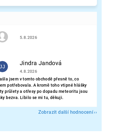
Hodnocení obchodu je 5 z 5 hvězdiček.
5.8.2026
Jindra Jandová
JJ
Hodnocení obchodu je 5 z 5 hvězdiček.
4.8.2026
ašla jsem v tomto obchodě přesně to, co
sem potřebovala. A kromě toho vtipné hlášky
 ty průlety a otřesy po dopadu meteoritu jsou
aky bezva. Líbilo se mi tu, děkuji.
Zobrazit další hodnocení