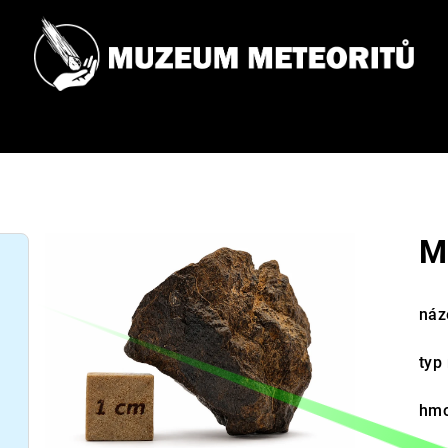
M
náz
typ
hmo