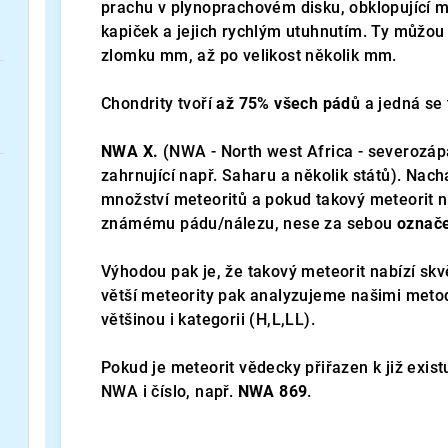
prachu v plynoprachovém disku, obklopující m
kapiček a jejich rychlým utuhnutím. Ty můžou b
zlomku mm, až po velikost několik mm.
Chondrity tvoří
až 75% všech pádů
a jedná se 
NWA X.
(NWA - North west Africa - severozápa
zahrnující např. Saharu a několik států). Nac
množství meteoritů a pokud takový meteorit 
známému pádu/nálezu, nese za sebou
označe
Výhodou pak je, že takový meteorit nabízí skv
větší meteority pak analyzujeme našimi metoda
většinou i kategorii (H,L,LL).
Pokud je meteorit vědecky přiřazen k již exis
NWA i číslo, např.
NWA 869
.