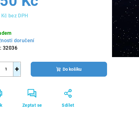
50 Kč
 Kč bez DPH
ná
a:
adem
nosti doručení
:
32036
+
Do košíku
sk
Zeptat se
Sdílet