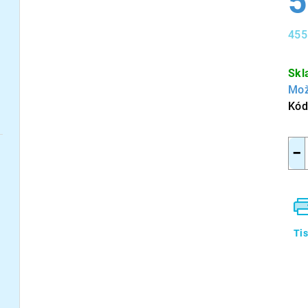
5
455
Měr
cen
Skl
Mož
Kód
−
Ti