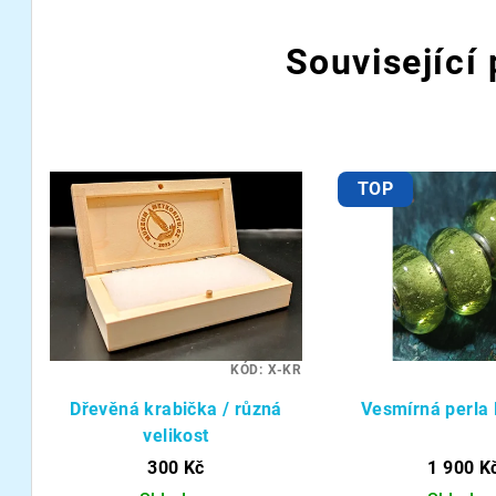
Související
TOP
KÓD:
X-KR
Dřevěná krabička / různá
Vesmírná perl
velikost
300 Kč
1 900 K