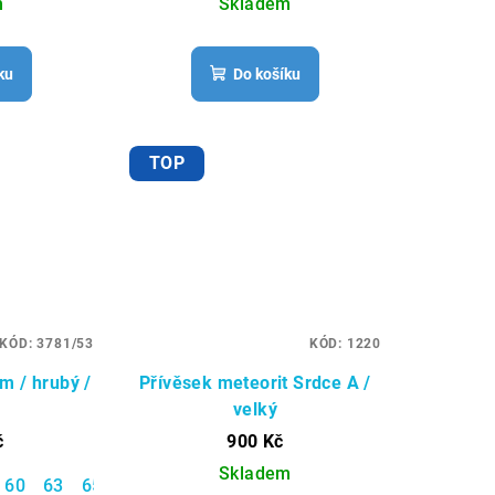
m
Skladem
ku
Do košíku
TOP
KÓD:
3781/53
KÓD:
1220
m / hrubý /
Přívěsek meteorit Srdce A /
velký
č
900 Kč
Skladem
60
63
65
66
67
70