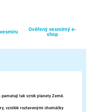
Ověřený vesmírný e-
 vesmíru
shop
a pamatují tak vznik planety Země.
ary, vzniklé roztavenými chomáčky