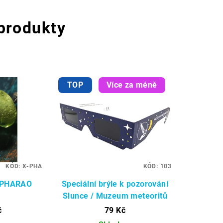
 produkty
TOP
Více za méně
KÓD:
X-PHA
KÓD:
103
a PHARAO
Speciální brýle k pozorování
Slunce / Muzeum meteoritů
č
79 Kč