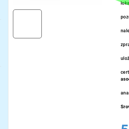
loka
poz
nal
zpr
ulo
cert
aso
ana
Sro