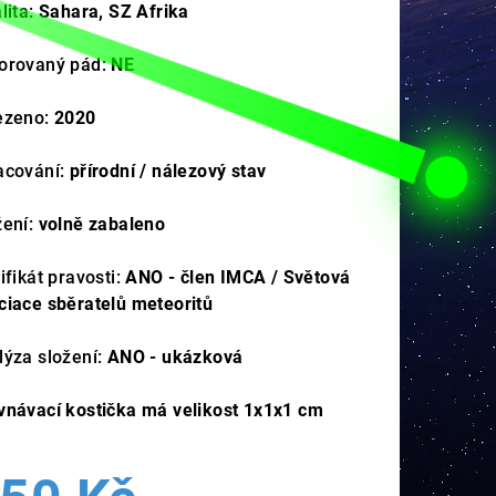
lita:
Sahara, SZ Afrika
orovaný pád:
NE
ezeno:
2020
acování:
přírodní / nálezový stav
žení:
volně zabaleno
ifikát pravosti:
ANO - člen IMCA / Světová
ciace sběratelů meteoritů
lýza složení:
ANO - ukázková
vnávací kostička má velikost 1x1x1 cm