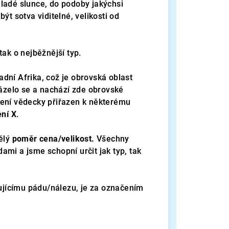
ladé slunce, do podoby jakýchsi
ýt sotva viditelné, velikosti od
tak o nejběžnější typ.
dní Afrika, což je obrovská oblast
házelo se a nachází zde obrovské
není vědecky přiřazen k některému
ní X
.
ělý
poměr cena/velikost.
Všechny
mi a jsme schopní určit jak typ, tak
tujícímu pádu/nálezu, je za označením