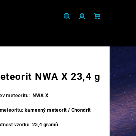
Hledat
Přihlášení
Nákupní
košík
eteorit NWA X 23,4 g
ev meteoritu:
NWA X
 meteoritu:
kamenný meteorit / Chondrit
tnost vzorku:
23,4
gramů