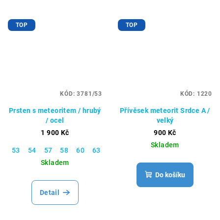
TOP
TOP
KÓD:
3781/53
KÓD:
1220
Prsten s meteoritem / hrubý
Přívěsek meteorit Srdce A /
/ ocel
velký
1 900 Kč
900 Kč
Skladem
53
54
57
58
60
63
65
66
67
70
Skladem
Do košíku
Detail