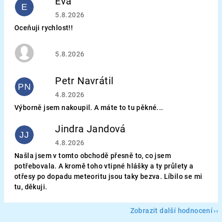
Eva
E
Hodnocení obchodu je 5 z 5 hvězdiček.
5.8.2026
Oceňuji rychlost!!
Hodnocení obchodu je 5 z 5 hvězdiček.
5.8.2026
Petr Navrátil
PN
Hodnocení obchodu je 5 z 5 hvězdiček.
4.8.2026
Výborně jsem nakoupil. A máte to tu pěkné...
Jindra Jandová
JJ
Hodnocení obchodu je 5 z 5 hvězdiček.
4.8.2026
Našla jsem v tomto obchodě přesně to, co jsem
potřebovala. A kromě toho vtipné hlášky a ty průlety a
otřesy po dopadu meteoritu jsou taky bezva. Líbilo se mi
tu, děkuji.
Zobrazit další hodnocení