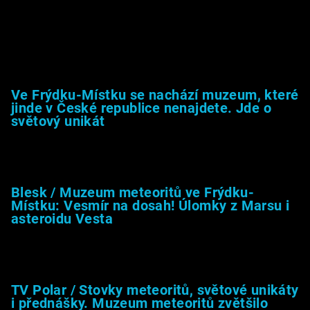
Muzeum &amp; média
Ve Frýdku-Místku se nachází muzeum, které
jinde v České republice nenajdete. Jde o
světový unikát
8.2.2026
Blesk / Muzeum meteoritů ve Frýdku-
Místku: Vesmír na dosah! Úlomky z Marsu i
asteroidu Vesta
26.4.2025
TV Polar / Stovky meteoritů, světové unikáty
i přednášky. Muzeum meteoritů zvětšilo