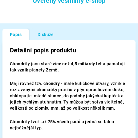
Ověřený vesmírný e-shop
Popis
Diskuze
Detailní popis produktu
Chondrity jsou staré
více než 4,5 miliardy let
a pamatují
tak vznik planety Země.
Mají rovněž tzv.
chondry
- malé kuličkové útvary, vzniklé
roztavenými chomáčky prachu v plynoprachovém disku,
obklopující mladé slunce, do podoby jakýchsi kapiček a
jejich rychlým utuhnutím. Ty můžou být sotva viditelné,
velikosti od zlomku mm, až po velikost několik mm.
Chondrity tvoří
až 75% všech pádů
a jedná se tak o
nejběžnější typ.