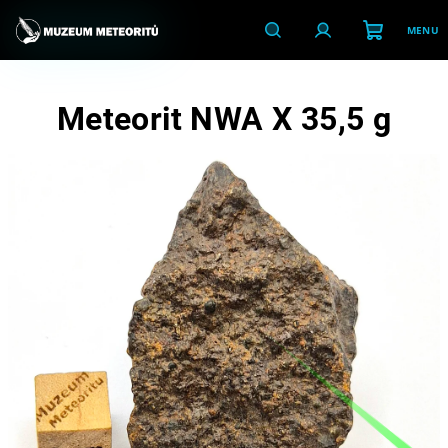
Přejít
na
obsah
Nákupní
Hledat
Přihlášení
Meteorit NWA X 35,5 g
košík