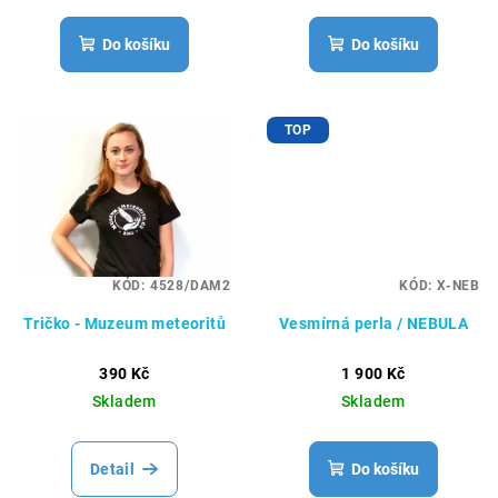
Do košíku
Do košíku
TOP
KÓD:
4528/DAM2
KÓD:
X-NEB
Tričko - Muzeum meteoritů
Vesmírná perla / NEBULA
390 Kč
1 900 Kč
Skladem
Skladem
Detail
Do košíku