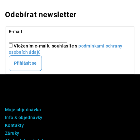
Odebírat newsletter
E-mail
Vložením e-mailu souhlasíte s
podmínkami ochrany
osobních údajů
Přihlásit se
Z
á
p
DALŠÍ INFO
a
Moje objednávka
t
Info & objednávky
í
Kontakty
Záruky