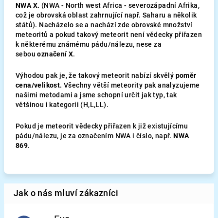
NWA X.
(NWA - North west Africa - severozápadní Afrika,
což je obrovská oblast zahrnující např. Saharu a několik
států). Nacházelo se a nachází zde obrovské množství
meteoritů a pokud takový meteorit není vědecky přiřazen
k některému známému pádu/nálezu, nese za
sebou
označení X
.
Výhodou pak je, že takový meteorit nabízí skvělý
poměr
cena/velikost.
Všechny větší meteority pak analyzujeme
našimi metodami a jsme schopní určit jak typ, tak
většinou i kategorii (H,L,LL).
Pokud je meteorit vědecky přiřazen k již existujícímu
pádu/nálezu, je za označením NWA i číslo, např.
NWA
869
.