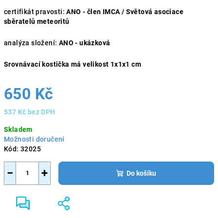
certifikát pravosti:
ANO - člen IMCA / Světová asociace
sběratelů meteoritů
analýza složení:
ANO - ukázková
Srovnávací kostička má velikost 1x1x1 cm
650 Kč
537 Kč bez DPH
Měrná
Skladem
cena:
Možnosti doručení
Kód:
32025
−
+
Do košíku