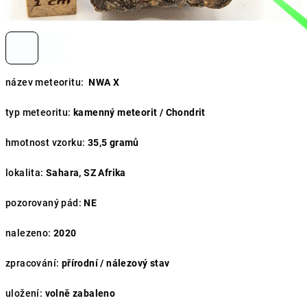
název meteoritu:
NWA X
typ meteoritu:
kamenný meteorit / Chondrit
hmotnost vzorku:
35,5
gramů
lokalita:
Sahara, SZ Afrika
pozorovaný pád:
NE
nalezeno:
2020
zpracování:
přírodní / nálezový stav
uložení:
volně zabaleno