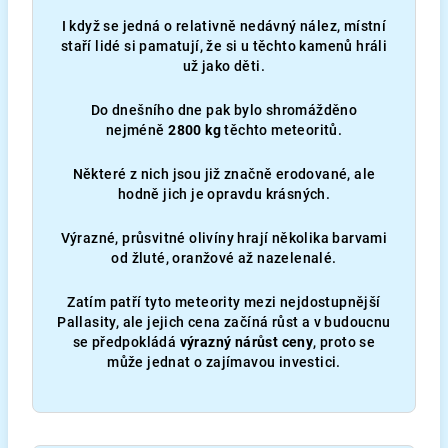
I když se jedná o relativně nedávný nález, místní
staří lidé si pamatují, že si u těchto kamenů hráli
už jako děti.
Do dnešního dne pak bylo shromážděno
nejméně
2800 kg
těchto meteoritů.
Některé z nich jsou již značně erodované, ale
hodně jich je opravdu krásných.
Výrazné, průsvitné olivíny hrají několika barvami
od žluté, oranžové až nazelenalé.
Zatím patří tyto meteority mezi nejdostupnější
Pallasity, ale jejich cena začíná růst a v budoucnu
se předpokládá
výrazný nárůst ceny
, proto se
může jednat o zajímavou investici.