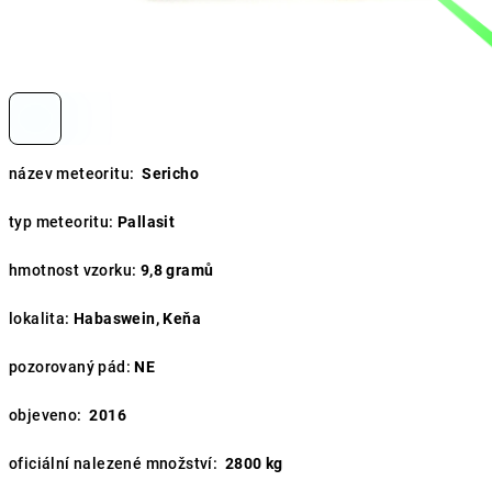
název meteoritu:
Sericho
typ meteoritu:
Pallasit
hmotnost vzorku:
9,8
gramů
lokalita:
Habaswein, Keňa
pozorovaný pád:
NE
objeveno:
2016
oficiální nalezené množství:
2800 kg