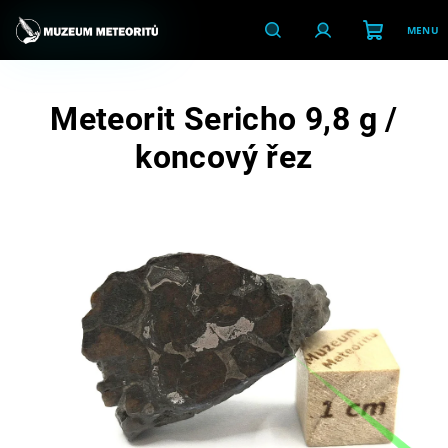
Přejít
na
obsah
Nákupní
Hledat
Přihlášení
Meteorit Sericho 9,8 g /
košík
koncový řez