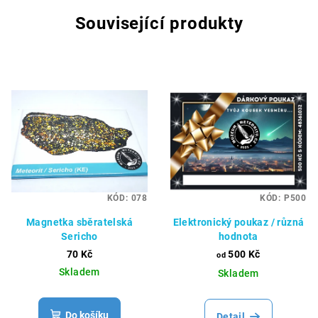
Související produkty
KÓD:
078
KÓD:
P500
Magnetka sběratelská
Elektronický poukaz / různá
Sericho
hodnota
70 Kč
500 Kč
od
Skladem
Skladem
Do košíku
Detail