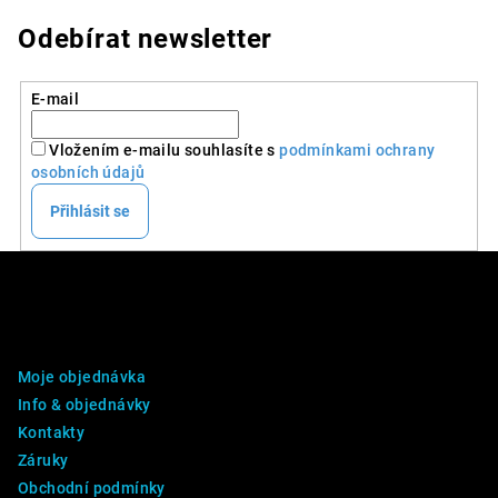
Odebírat newsletter
E-mail
Vložením e-mailu souhlasíte s
podmínkami ochrany
osobních údajů
Přihlásit se
Z
á
p
DALŠÍ INFO
a
Moje objednávka
t
Info & objednávky
í
Kontakty
Záruky
Obchodní podmínky