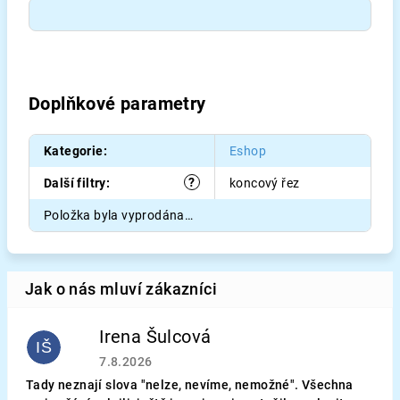
Doplňkové parametry
Kategorie
:
Eshop
?
Další filtry
:
koncový řez
Položka byla vyprodána…
Irena Šulcová
IŠ
Hodnocení obchodu je 5 z 5 hvězdiček.
7.8.2026
Tady neznají slova "nelze, nevíme, nemožné". Všechna