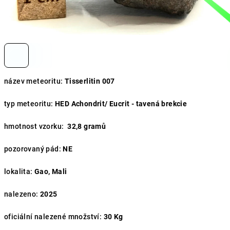
název meteoritu:
Tisserlitin 007
typ meteoritu:
HED Achondrit/ Eucrit - tavená brekcie
hmotnost vzorku:
32,8 gramů
pozorovaný pád:
NE
lokalita:
Gao, Mali
nalezeno:
2025
oficiální nalezené množství:
30
Kg