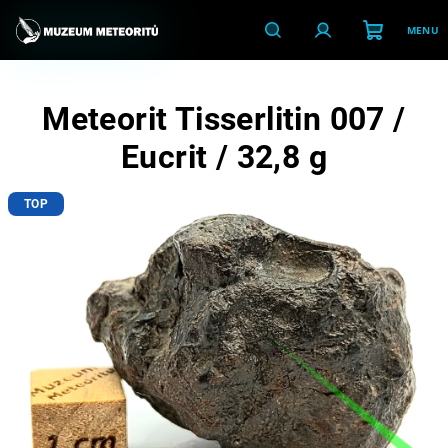
Přejít
na
obsah
Nákupní
Hledat
Přihlášení
Meteorit Tisserlitin 007 /
košík
Eucrit / 32,8 g
TOP