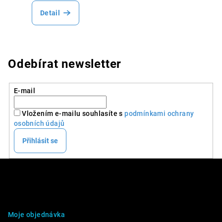
Detail
Odebírat newsletter
E-mail
Vložením e-mailu souhlasíte s
podmínkami ochrany
osobních údajů
Přihlásit se
Z
á
p
DALŠÍ INFO
a
Moje objednávka
t