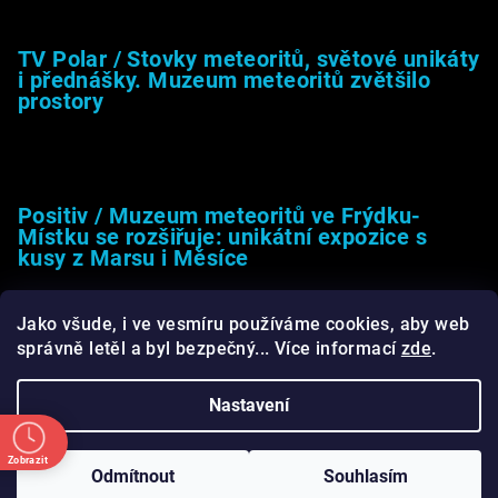
TV Polar / Stovky meteoritů, světové unikáty
i přednášky. Muzeum meteoritů zvětšilo
prostory
24.4.2025
Positiv / Muzeum meteoritů ve Frýdku-
Místku se rozšiřuje: unikátní expozice s
kusy z Marsu i Měsíce
13.4.2025
Jako všude, i ve vesmíru používáme cookies, aby web
správně letěl a byl bezpečný... Více informací
zde
.
Nastavení
Copyright 2026
Muzeum meteoritů.cz
. Všechna práva
vyhrazena.
Upravit nastavení cookies
Zobrazit
Odmítnout
Souhlasím
ba