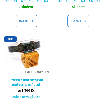
53
54
57
58
60
63
65
47
66
48
67
49
70
54
55
57
Skladem
Skladem
Detail
Detail
TOP
KÓD:
12250/TEN
Prsten s marsovským
meteoritem / ocel
4 500 Kč
od
Zakázková výroba