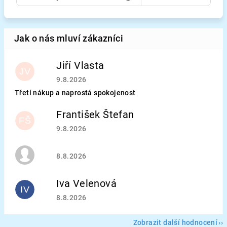
Jiří Vlasta
JV
Hodnocení obchodu je 5 z 5 hvězdiček.
9.8.2026
Třetí nákup a naprostá spokojenost
František Štefan
FŠ
Hodnocení obchodu je 5 z 5 hvězdiček.
9.8.2026
Hodnocení obchodu je 5 z 5 hvězdiček.
8.8.2026
Iva Velenová
IV
Hodnocení obchodu je 5 z 5 hvězdiček.
8.8.2026
Zobrazit další hodnocení