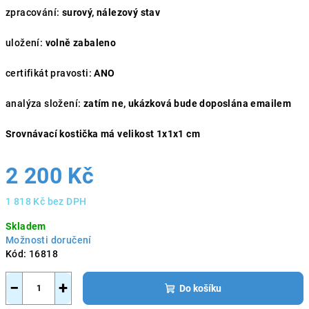
zpracování:
surový, nálezový stav
uložení:
volně zabaleno
certifikát pravosti:
ANO
analýza složení:
zatím ne, ukázková bude doposlána emailem
Srovnávací kostička má velikost 1x1x1 cm
2 200 Kč
1 818 Kč bez DPH
Měrná
Skladem
cena:
Možnosti doručení
Kód:
16818
−
+
Do košíku