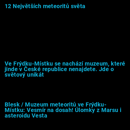
12 Největších meteoritů světa
6.1.2026
Muzeum &amp; média
Ve Frýdku-Místku se nachází muzeum, které
jinde v České republice nenajdete. Jde o
světový unikát
8.2.2026
Blesk / Muzeum meteoritů ve Frýdku-
Místku: Vesmír na dosah! Úlomky z Marsu i
asteroidu Vesta
26.4.2025