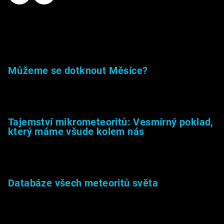
Příběhy kamenů
Můžeme se dotknout Měsíce?
23.5.2026
Tajemství mikrometeoritů: Vesmírný poklad,
který máme všude kolem nás
27.2.2026
Databáze všech meteoritů světa
22.1.2026