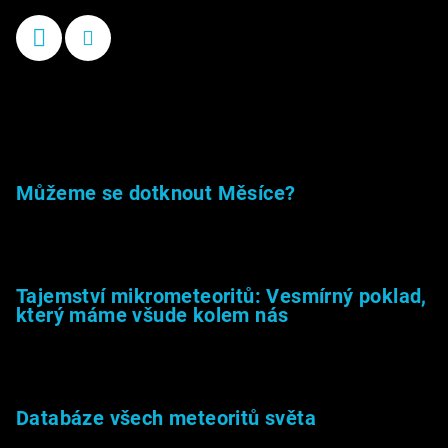
Příběhy kamenů
Můžeme se dotknout Měsíce?
23.5.2026
Tajemství mikrometeoritů: Vesmírný poklad,
který máme všude kolem nás
27.2.2026
Databáze všech meteoritů světa