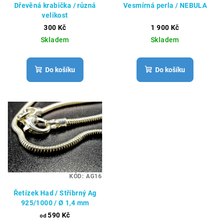
Dřevěná krabička / různá
Vesmírná perla / NEBULA
velikost
300 Kč
1 900 Kč
Skladem
Skladem
Do košíku
Do košíku
KÓD:
AG16
Řetízek Had / Stříbrný Ag
925/1000 / Ø 1,4 mm
590 Kč
od