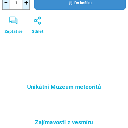
−
+
Do košíku
Zeptat se
Sdílet
Unikátní Muzeum meteoritů
Zajímavosti z vesmíru