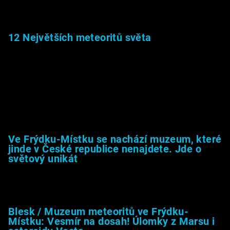
22.1.2026
12 Největších meteoritů světa
6.1.2026
Muzeum &amp; média
Ve Frýdku-Místku se nachází muzeum, které
jinde v České republice nenajdete. Jde o
světový unikát
8.2.2026
Blesk / Muzeum meteoritů ve Frýdku-
Místku: Vesmír na dosah! Úlomky z Marsu i