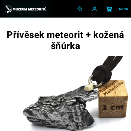
Přejít
na
obsah
Nákupní
Hledat
Přihlášení
Přívěsek meteorit + kožená
košík
šňůrka