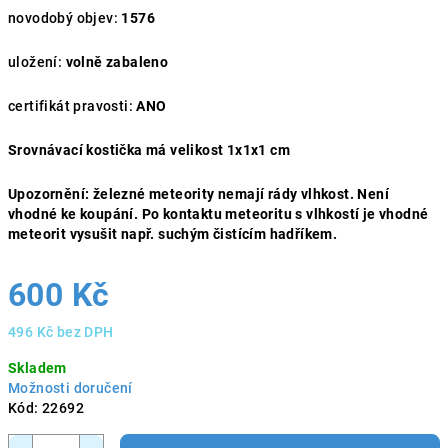
novodobý objev:
1576
uložení:
volně zabaleno
certifikát pravosti:
ANO
Srovnávací kostička má velikost 1x1x1 cm
Upozornění:
železné meteority nemají rády vlhkost.
Není
vhodné ke koupání. Po kontaktu meteoritu s vlhkostí je vhodné
meteorit vysušit např. suchým čistícím hadříkem.
600 Kč
496 Kč bez DPH
Měrná
Skladem
cena:
Možnosti doručení
Kód:
22692