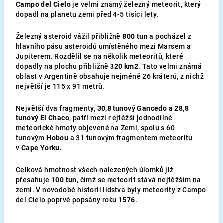
Campo del Cielo
je velmi známý železný meteorit, který
dopadl na planetu zemi před 4-5 tisíci lety.
Železný asteroid vážil přibližně
800 tun
a pocházel z
hlavního pásu asteroidů umístěného mezi Marsem a
Jupiterem. Rozdělil se na několik meteoritů, které
dopadly na plochu přibližně
320 km2
. Tato velmi známá
oblast v Argentině obsahuje nejméně 26 kráterů, z nichž
největší je 115 x 91 metrů.
Největší dva fragmenty,
30,8 tunový Gancedo a 28,8
tunový El Chaco
, patří mezi nejtěžší jednodílné
meteorické hmoty objevené na Zemi, spolu s 60
tunovým
Hobou
a 31 tunovým fragmentem meteoritu
v
Cape Yorku.
Celková hmotnost všech nalezených úlomků již
přesahuje
100 tun
, čímž se meteorit stává nejtěžším na
zemi. V novodobé historii lidstva byly meteority z Campo
del Cielo poprvé popsány roku
1576
.