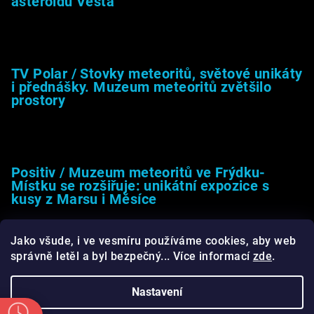
asteroidu Vesta
26.4.2025
TV Polar / Stovky meteoritů, světové unikáty
i přednášky. Muzeum meteoritů zvětšilo
prostory
24.4.2025
Positiv / Muzeum meteoritů ve Frýdku-
Místku se rozšiřuje: unikátní expozice s
kusy z Marsu i Měsíce
13.4.2025
Jako všude, i ve vesmíru používáme cookies, aby web
správně letěl a byl bezpečný... Více informací
zde
.
Nastavení
Copyright 2026
Muzeum meteoritů.cz
. Všechna práva