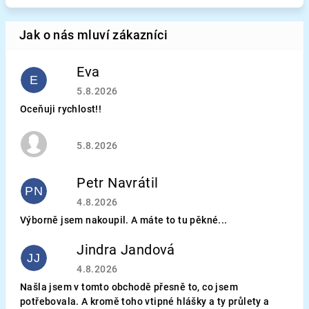
Eva
E
Hodnocení obchodu je 5 z 5 hvězdiček.
5.8.2026
Oceňuji rychlost!!
Hodnocení obchodu je 5 z 5 hvězdiček.
5.8.2026
Petr Navrátil
PN
Hodnocení obchodu je 5 z 5 hvězdiček.
4.8.2026
Výborně jsem nakoupil. A máte to tu pěkné...
Jindra Jandová
JJ
Hodnocení obchodu je 5 z 5 hvězdiček.
4.8.2026
Našla jsem v tomto obchodě přesně to, co jsem
potřebovala. A kromě toho vtipné hlášky a ty průlety a