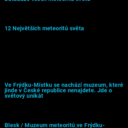
22.1.2026
12 Největších meteoritů světa
6.1.2026
Muzeum &amp; média
Ve Frýdku-Místku se nachází muzeum, které
jinde v České republice nenajdete. Jde o
světový unikát
8.2.2026
Blesk / Muzeum meteoritů ve Frýdku-