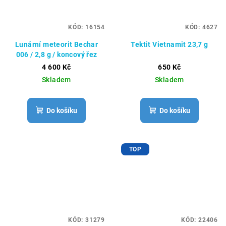
KÓD:
16154
KÓD:
4627
Lunární meteorit Bechar
Tektit Vietnamit 23,7 g
006 / 2,8 g / koncový řez
4 600 Kč
650 Kč
Skladem
Skladem
Do košíku
Do košíku
TOP
KÓD:
31279
KÓD:
22406