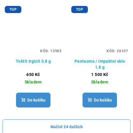
TOP
TOP
KÓD:
13985
KÓD:
28107
Tektit Irgizit 0,8 g
Pantasma / impaktní sklo
1,8 g
650 Kč
1 500 Kč
Skladem
Skladem
Do košíku
Do košíku
Načíst 24 dalších