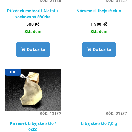
KÓD:
21148
KÓD:
31327
r
Přívěsek meteorit Aletai +
Náramek Libyjské sklo
o
voskovaná šňůrka
d
500 Kč
1 500 Kč
u
Skladem
Skladem
k
t
Do košíku
Do košíku
ů
TOP
KÓD:
13179
KÓD:
31277
Přívěsek Libyjské sklo /
Libyjské sklo 7,0 g
očko