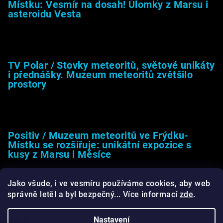
Místku: Vesmír na dosah! Úlomky z Marsu i
asteroidu Vesta
26.4.2025
TV Polar / Stovky meteoritů, světové unikáty
i přednášky. Muzeum meteoritů zvětšilo
prostory
24.4.2025
Positiv / Muzeum meteoritů ve Frýdku-
Místku se rozšiřuje: unikátní expozice s
kusy z Marsu i Měsíce
13.4.2025
Jako všude, i ve vesmíru používáme cookies, aby web
správně letěl a byl bezpečný... Více informací
zde
.
Nastavení