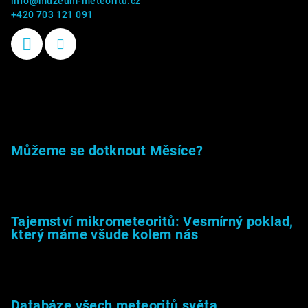
info
@
muzeum-meteoritu.cz
+420 703 121 091
Příběhy kamenů
Můžeme se dotknout Měsíce?
23.5.2026
Tajemství mikrometeoritů: Vesmírný poklad,
který máme všude kolem nás
27.2.2026
Databáze všech meteoritů světa