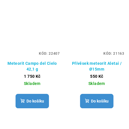
KÓD:
22407
KÓD:
21163
Meteorit Campo del Cielo
Přívěsek meteorit Aletai /
42,1 g
Ø15mm
1 750 Kč
550 Kč
Skladem
Skladem
Do košíku
Do košíku