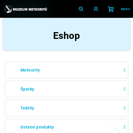
Přejít
na
obsah
Nákupní
Hledat
Přihlášení
Eshop
košík
Meteority
Šperky
Tektity
Ostatní produkty