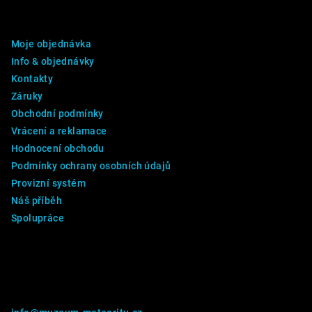
p
DALŠÍ INFO
a
Moje objednávka
t
Info & objednávky
í
Kontakty
Záruky
Obchodní podmínky
Vrácení a reklamace
Hodnocení obchodu
Podmínky ochrany osobních údajů
Provizní systém
Náš příběh
Spolupráce
Kontakt