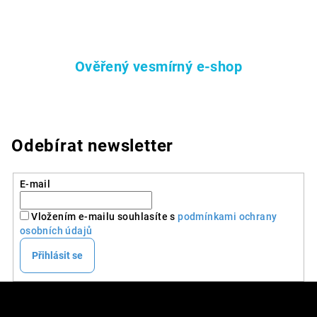
u
Ověřený vesmírný e-shop
Odebírat newsletter
E-mail
Vložením e-mailu souhlasíte s
podmínkami ochrany
osobních údajů
Přihlásit se
Z
á