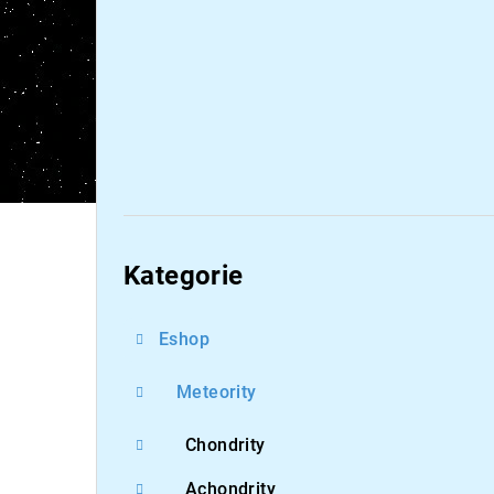
Přeskočit
kategorie
Kategorie
Eshop
Meteority
Chondrity
Achondrity