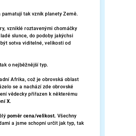
a pamatují tak vznik planety Země.
ary, vzniklé roztavenými chomáčky
ladé slunce, do podoby jakýchsi
ýt sotva viditelné, velikosti od
tak o nejběžnější typ.
dní Afrika, což je obrovská oblast
házelo se a nachází zde obrovské
není vědecky přiřazen k některému
ní X
.
ělý
poměr cena/velikost.
Všechny
mi a jsme schopní určit jak typ, tak