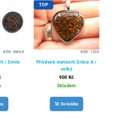
TOP
KÓD:
SMILE
KÓD:
1220
t / Smile
Přívěsek meteorit Srdce A /
velký
č
900 Kč
m
Skladem
ku
Do košíku