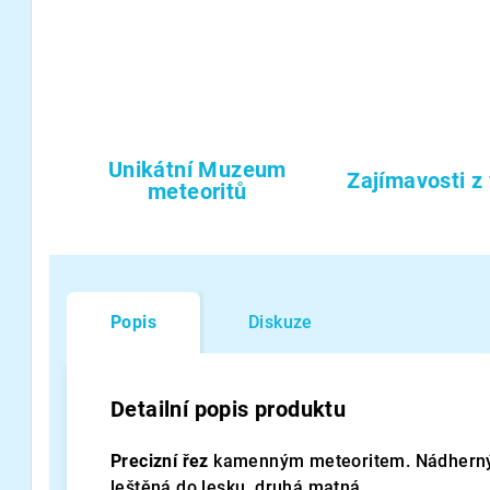
Unikátní Muzeum
Zajímavosti z
meteoritů
Popis
Diskuze
Detailní popis produktu
Precizní řez
kamenným meteoritem. Nádherný s
leštěná do lesku, druhá matná.