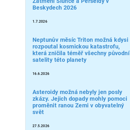
Zatmění Slunce a Perseidy v
Beskydech 2026
1.7.2026
Neptunův měsíc Triton možná kdysi
rozpoutal kosmickou katastrofu,
která zničila téměř všechny původní
satelity této planety
16.6.2026
Asteroidy možná nebyly jen posly
zkázy. Jejich dopady mohly pomoci
proměnit ranou Zemi v obyvatelný
svět
27.5.2026