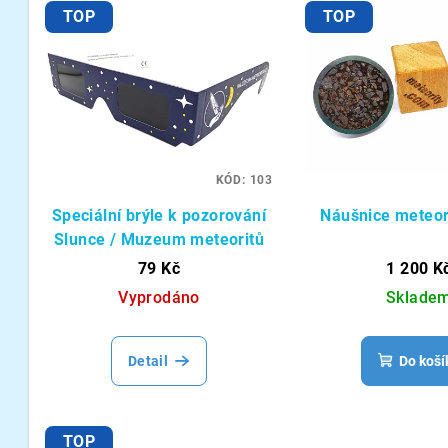
TOP
TOP
KÓD:
103
Speciální brýle k pozorování
Náušnice meteori
Slunce / Muzeum meteoritů
79 Kč
1 200 K
Vyprodáno
Sklade
Detail
Do koší
TOP