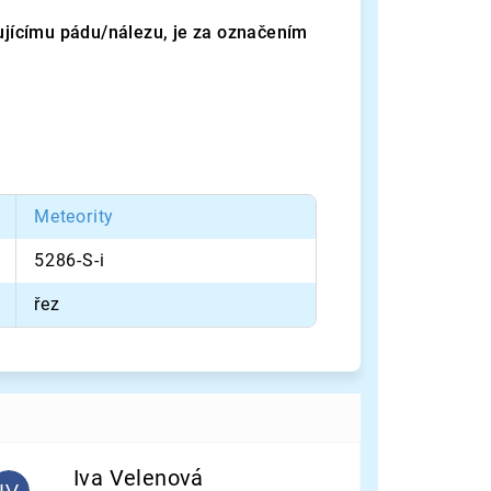
tujícímu pádu/nálezu, je za označením
Meteority
5286-S-i
řez
Iva Velenová
IV