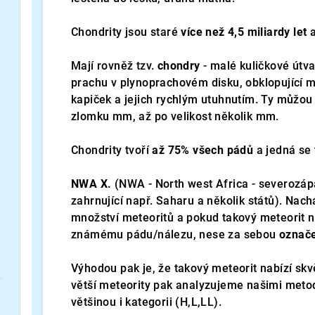
Chondrity jsou staré
více než 4,5 miliardy let
Mají rovněž tzv.
chondry
- malé kuličkové útv
prachu v plynoprachovém disku, obklopující m
kapiček a jejich rychlým utuhnutím. Ty můžou b
zlomku mm, až po velikost několik mm.
Chondrity tvoří
až 75% všech pádů
a jedná se 
NWA X.
(NWA - North west Africa - severozápa
zahrnující např. Saharu a několik států). Nac
množství meteoritů a pokud takový meteorit 
známému pádu/nálezu, nese za sebou
označe
Výhodou pak je, že takový meteorit nabízí skv
větší meteority pak analyzujeme našimi metoda
většinou i kategorii (H,L,LL).