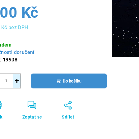
00 Kč
 Kč bez DPH
ná
a:
adem
nosti doručení
:
19908
+
Do košíku
sk
Zeptat se
Sdílet