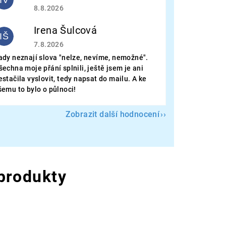
Hodnocení obchodu je 5 z 5 hvězdiček.
8.8.2026
Irena Šulcová
IŠ
Hodnocení obchodu je 5 z 5 hvězdiček.
7.8.2026
ady neznají slova "nelze, nevíme, nemožné".
šechna moje přání splnili, ještě jsem je ani
estačila vyslovit, tedy napsat do mailu. A ke
šemu to bylo o půlnoci!
Zobrazit další hodnocení
 produkty