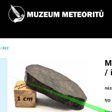
/ ŘEZ
M
/
náz
typ