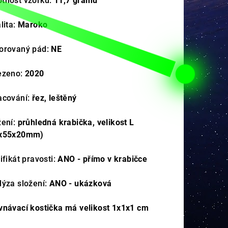
tnost vzorku:
11,7
gramů
lita:
Maroko
orovaný pád:
NE
ezeno:
2020
acování:
řez, leštěný
žení:
průhledná krabička, velikost L
x55x20mm)
ifikát pravosti:
ANO - přímo v krabičce
lýza složení:
ANO - ukázková
vnávací kostička má velikost 1x1x1 cm