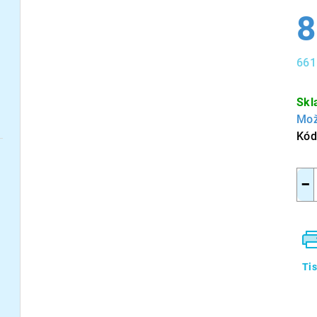
8
661
Měr
cen
Skl
Mož
Kód
−
Ti