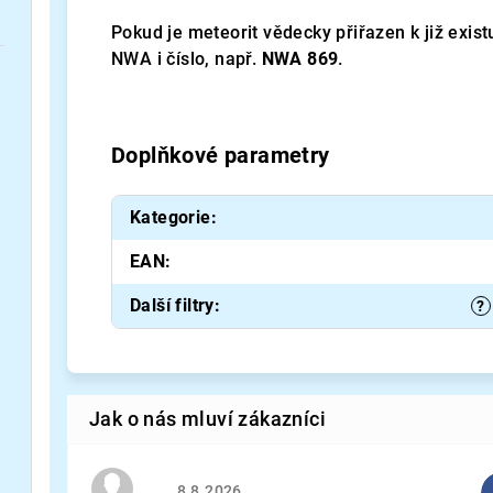
Pokud je meteorit vědecky přiřazen k již exis
NWA i číslo, např.
NWA 869
.
Doplňkové parametry
Kategorie
:
EAN
:
Další filtry
:
?
Hodnocení obchodu je 5 z 5 hvězdiček.
8.8.2026