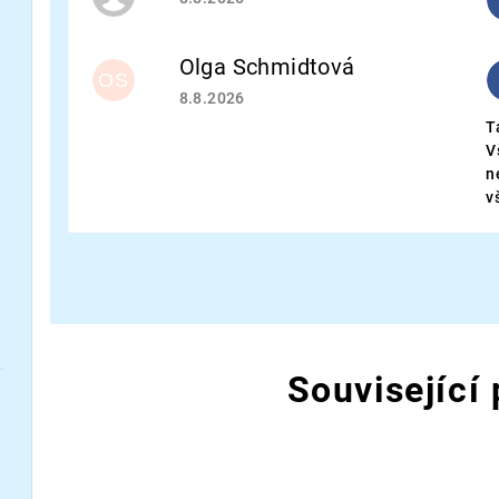
Olga Schmidtová
OS
Hodnocení obchodu je 5 z 5 hvězdiček.
8.8.2026
T
V
n
v
Související