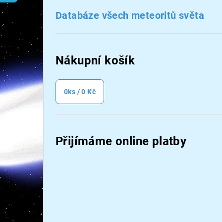
n
Databáze všech meteoritů světa
n
í
Nákupní košík
p
a
0
ks /
0 Kč
n
e
Přijímáme online platby
l