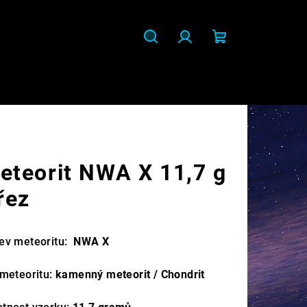
Hledat
Přihlášení
Nákupní
košík
eteorit NWA X 11,7 g
 řez
ev meteoritu:
NWA X
 meteoritu:
kamenný meteorit / Chondrit