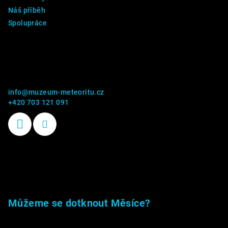
Náš příběh
Spolupráce
Kontakt
info
@
muzeum-meteoritu.cz
+420 703 121 091
Příběhy kamenů
Můžeme se dotknout Měsíce?
23.5.2026