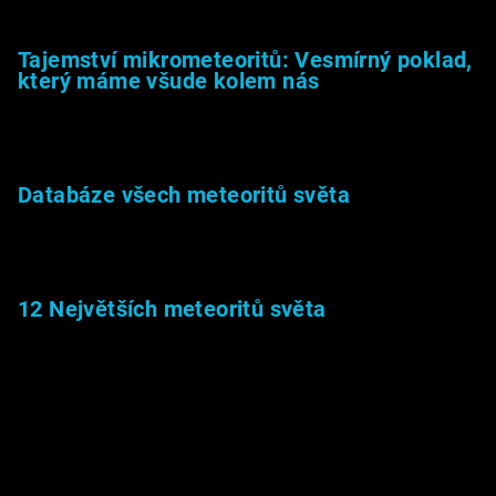
Tajemství mikrometeoritů: Vesmírný poklad,
který máme všude kolem nás
27.2.2026
Databáze všech meteoritů světa
22.1.2026
12 Největších meteoritů světa
6.1.2026
Muzeum &amp; média