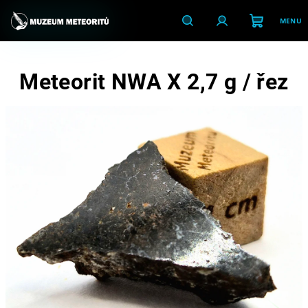
Přejít
na
obsah
Nákupní
Hledat
Přihlášení
Meteorit NWA X 2,7 g / řez
košík