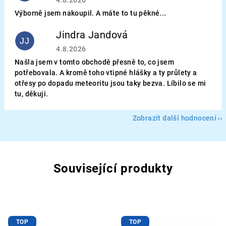
4.8.2026
Výborně jsem nakoupil. A máte to tu pěkné...
Jindra Jandová
JJ
Hodnocení obchodu je 5 z 5 hvězdiček.
4.8.2026
Našla jsem v tomto obchodě přesně to, co jsem
potřebovala. A kromě toho vtipné hlášky a ty průlety a
otřesy po dopadu meteoritu jsou taky bezva. Líbilo se mi
tu, děkuji.
Zobrazit další hodnocení
Související produkty
TOP
TOP