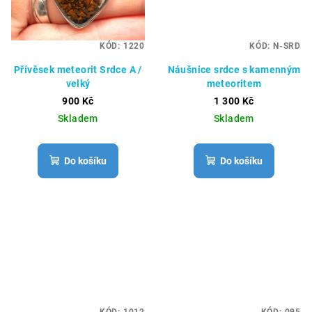
KÓD:
1220
KÓD:
N-SRD
Přívěsek meteorit Srdce A /
Náušnice srdce s kamenným
velký
meteoritem
900 Kč
1 300 Kč
Skladem
Skladem
Do košíku
Do košíku
KÓD:
1012
KÓD:
095