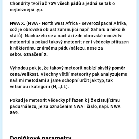
Chondrity tvoří
až 75% všech pádů
a jedná se tak o
nejběžnější typ.
NWA X.
(NWA - North west Africa - severozápadní Afrika,
což je obrovská oblast zahrnující např. Saharu a několik
států). Nacházelo se a nachází zde obrovské množství
meteoritů a pokud takový meteorit není vědecky přiřazen
k některému známému pádu/nálezu, nese za
sebou
označení X
.
Výhodou pak je, že takový meteorit nabízí skvělý
poměr
cena/velikost.
Všechny větší meteority pak analyzujeme
našimi metodami a jsme schopní určit jak typ, tak
většinou i kategorii (H,L,LL).
Pokud je meteorit vědecky přiřazen k již existujícímu
pádu/nálezu, je za označením NWA i číslo, např.
NWA
869
.
Doplňkové parametry