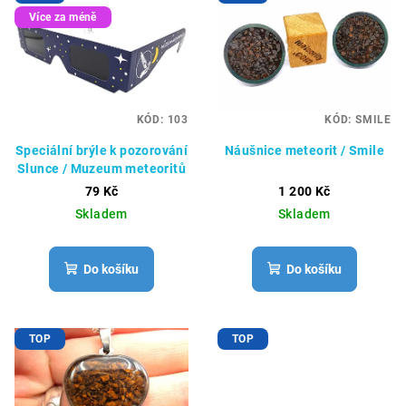
Více za méně
KÓD:
103
KÓD:
SMILE
Speciální brýle k pozorování
Náušnice meteorit / Smile
Slunce / Muzeum meteoritů
79 Kč
1 200 Kč
Skladem
Skladem
Do košíku
Do košíku
TOP
TOP