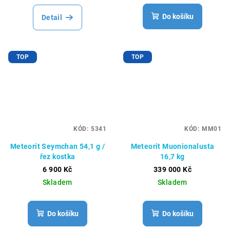
Do košíku
Detail
TOP
TOP
KÓD:
5341
KÓD:
MM01
Meteorit Seymchan 54,1 g /
Meteorit Muonionalusta
řez kostka
16,7 kg
6 900 Kč
339 000 Kč
Skladem
Skladem
Do košíku
Do košíku