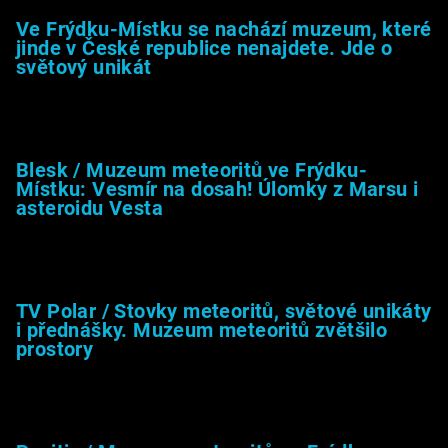
Ve Frýdku-Místku se nachází muzeum, které
jinde v České republice nenajdete. Jde o
světový unikát
8.2.2026
Blesk / Muzeum meteoritů ve Frýdku-
Místku: Vesmír na dosah! Úlomky z Marsu i
asteroidu Vesta
26.4.2025
TV Polar / Stovky meteoritů, světové unikáty
i přednášky. Muzeum meteoritů zvětšilo
prostory
24.4.2025