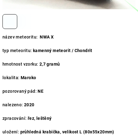
název meteoritu:
NWA X
typ meteoritu:
kamenný meteorit / Chondrit
hmotnost vzorku:
2,7
gramů
lokalita:
Maroko
pozorovaný pád:
NE
nalezeno:
2020
zpracování:
řez, leštěný
uložení:
průhledná krabička, velikost L (80x55x20mm)