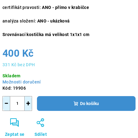
certifikát pravosti:
ANO - přímo v krabičce
analýza složení:
ANO - ukázková
Srovnávací kostička má velikost 1x1x1 cm
400 Kč
331 Kč bez DPH
Měrná
Skladem
cena:
Možnosti doručení
Kód:
19906
−
+
Do košíku
Zeptat se
Sdílet