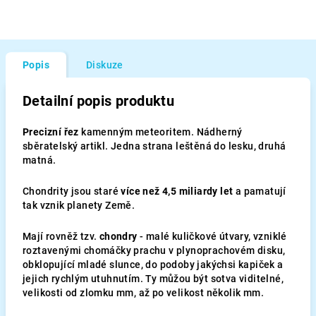
Popis
Diskuze
Detailní popis produktu
Precizní řez
kamenným meteoritem. Nádherný
sběratelský artikl. Jedna strana leštěná do lesku, druhá
matná.
Chondrity jsou staré
více než 4,5 miliardy let
a pamatují
tak vznik planety Země.
Mají rovněž tzv.
chondry
- malé kuličkové útvary, vzniklé
roztavenými chomáčky prachu v plynoprachovém disku,
obklopující mladé slunce, do podoby jakýchsi kapiček a
jejich rychlým utuhnutím. Ty můžou být sotva viditelné,
velikosti od zlomku mm, až po velikost několik mm.