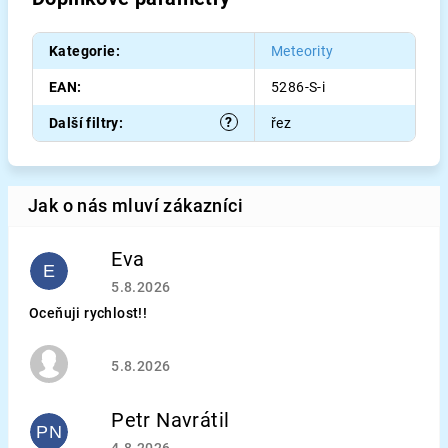
Kategorie
:
Meteority
EAN
:
5286-S-i
?
Další filtry
:
řez
Eva
E
Hodnocení obchodu je 5 z 5 hvězdiček.
5.8.2026
Oceňuji rychlost!!
Hodnocení obchodu je 5 z 5 hvězdiček.
5.8.2026
Petr Navrátil
PN
Hodnocení obchodu je 5 z 5 hvězdiček.