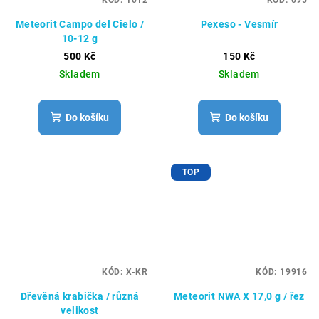
Meteorit Campo del Cielo /
Pexeso - Vesmír
10-12 g
500 Kč
150 Kč
Skladem
Skladem
Do košíku
Do košíku
TOP
KÓD:
X-KR
KÓD:
19916
Dřevěná krabička / různá
Meteorit NWA X 17,0 g / řez
velikost